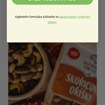
PRE KOHO SÚ ŠKORICOVÉ
Vyplnením formulára súhlasíte so
spracovaním osobných
ORIEŠKY URČENÉ?
údajov
.