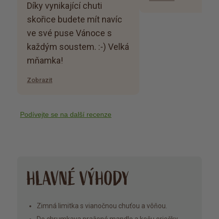
Díky vynikající chuti
skořice budete mít navíc
ve své puse Vánoce s
každým soustem. :-) Velká
mňamka!
Zobrazit
Podívejte se na další recenze
HLAVNÉ VÝHODY
Zimná limitka s vianočnou chuťou a vôňou.
Do chrumkava pražené mandle a kešu oriešky.