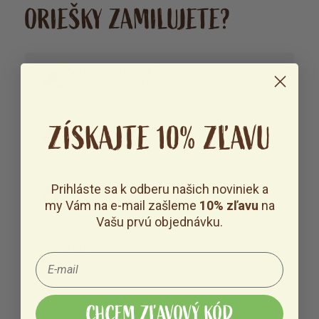
ORIEŠKY ZAMILUJETE?
Dva druhy orechov.
Fantasticky chrumkavé
pražené mandle a kešu.
ZÍSKAJTE 10% ZĽAVU
Návykovo dobrá chuť, ktorá zahreje.
V
škoricovom kabátiku.
Prihláste sa k odberu našich noviniek a
Luxusný jedlý darček.
Pod stromček alebo na
návštevy počas sviatkov.
my Vám na e-mail zašleme
10% zľavu
na
Vašu prvú objednávku.
Zdroj energie.
Oriešky sú plné zdravých tukov a
bielkovín.
CHCEM ZĽAVOVÝ KÓD