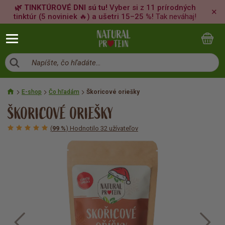
🌿 TINKTÚROVÉ DNI sú tu!
Vyber si z 11 prírodných
✕
tinktúr (5 noviniek 🔥) a ušetri 15–25 %!
Tak neváhaj!
Napíšte, čo hľadáte…
E-shop
Čo hľadám
Škoricové oriešky
ŠKORICOVÉ ORIEŠKY
(
99 %
) Hodnotilo 32 užívateľov