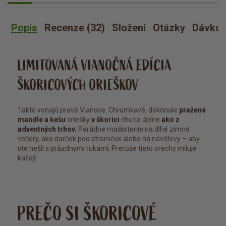
Popis
Recenze (32)
Složení
Otázky
Dávkov
LIMITOVANÁ VIANOČNÁ EDÍCIA
ŠKORICOVÝCH ORIEŠKOV
Takto vonajú pravé Vianoce. Chrumkavé, dokonale
pražené
mandle a kešu
oriešky
v škorici
chutia úplne
ako z
adventných trhov.
Parádne maškrtenie na dlhé zimné
večery, ako darček pod stromček alebo na návštevy – aby
ste nešli s prázdnymi rukami. Pretože tieto orechy miluje
každý.
PREČO SI ŠKORICOVÉ