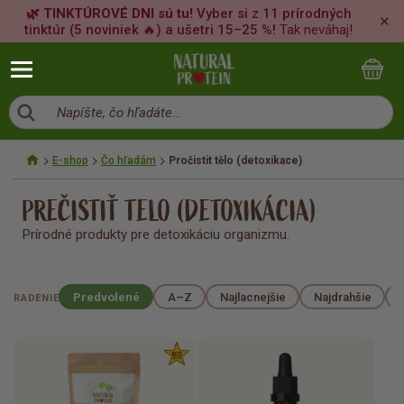
🌿 TINKTÚROVÉ DNI sú tu!
Vyber si z 11 prírodných
✕
tinktúr (5 noviniek 🔥) a ušetri 15–25 %!
Tak neváhaj!
Napíšte, čo hľadáte…
E-shop
Čo hľadám
Pročistit tělo (detoxikace)
PREČISTIŤ TELO (DETOXIKÁCIA)
Prírodné produkty pre detoxikáciu organizmu.
Predvolené
A–Z
Najlacnejšie
Najdrahšie
RADENIE