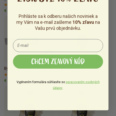
99 %
(18)
98 %
(139)
€ 11.09
€ 6.79
Prihláste sa k odberu našich noviniek a
my Vám na e-mail zašleme
10% zľavu
na
Vašu prvú objednávku.
CHCEM ZĽAVOVÝ KÓD
Bylinný sypaný čaj detox
BIO kombucha zelený čaj
99 %
(59)
98 %
(51)
€ 6.79
€ 3.29
Vyplnením formulára súhlasíte so
spracovaním osobných
údajov
.