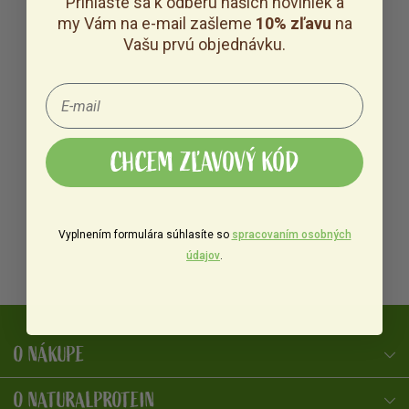
Prihláste sa k odberu našich noviniek a
my Vám na e-mail zašleme
10% zľavu
na
Vašu prvú objednávku.
CHCEM ZĽAVOVÝ KÓD
Vyplnením formulára súhlasíte so
spracovaním osobných
údajov
.
O NÁKUPE
NaturalProtein Poradca
Online · Som tu pre vás
O NATURALPROTEIN