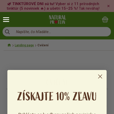
🌿 TINKTÚROVÉ DNI sú tu!
Vyber si z 11 prírodných
✕
tinktúr (5 noviniek 🔥) a ušetri 15–25 %!
Tak neváhaj!
Napíšte, čo hľadáte…
Landing page
Cvičení
CVIČENÍ
ZÍSKAJTE 10% ZĽAVU
Cvičení: Podpořte své cvičení s našimi vysoce kvalitními
sportovními doplňky, které vám pomohou dosáhnout vašich
fitness cílů a zlepšit vaše výkony.