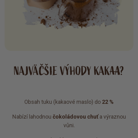
NAJVÄČŠIE VÝHODY KAKAA?
Obsah tuku (kakaové maslo) do
22 %
Nabízí lahodnou
čokoládovou chuť
a výraznou
vůni.