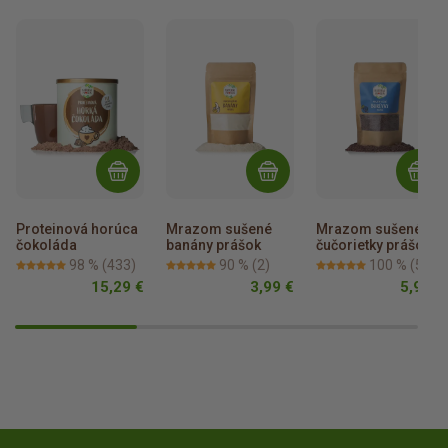
Proteinová horúca 
Mrazom sušené 
Mrazom sušené 
čokoláda
banány prášok
čučorietky prášok
98 %
(433)
90 %
(2)
100 %
(5)
15,29 €
3,99 €
5,99 €