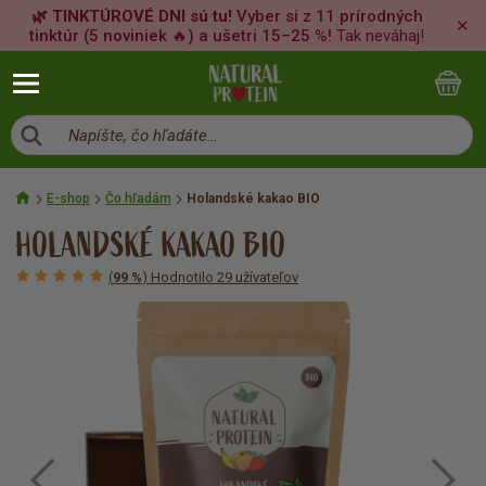
🌿 TINKTÚROVÉ DNI sú tu!
Vyber si z 11 prírodných
✕
tinktúr (5 noviniek 🔥) a ušetri 15–25 %!
Tak neváhaj!
Napíšte, čo hľadáte…
E-shop
Čo hľadám
Holandské kakao BIO
HOLANDSKÉ KAKAO BIO
(
99 %
) Hodnotilo 29 užívateľov