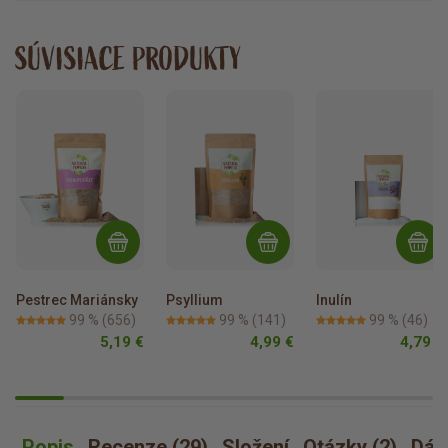
SÚVISIACE PRODUKTY
Pestrec Mariánsky
Psyllium
Inulín
99 %
(656)
99 %
(141)
99 %
(46)
5,19 €
4,99 €
4,79 €
Popis
Recenze (29)
Složení
Otázky (2)
Dáv