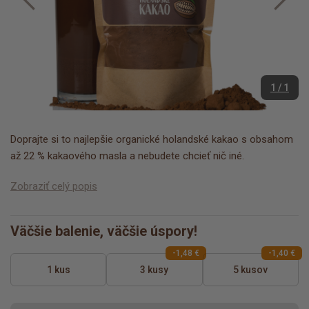
1 / 1
Doprajte si to najlepšie organické holandské kakao s obsahom
až 22 % kakaového masla a nebudete chcieť nič iné.
Zobraziť celý popis
Väčšie balenie, väčšie úspory!
-1,48 €
-1,40 €
1 kus
3 kusy
5 kusov