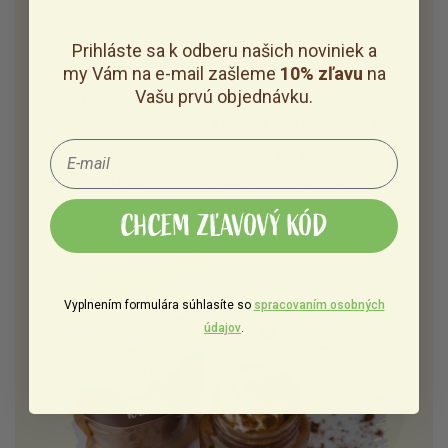
Prihláste sa k odberu našich noviniek a
Možno trochu nečakane je to skutočne skvelá
my Vám na e-mail zašleme
10% zľavu
na
Vašu prvú objednávku.
superpotravina. Vďaka vysokému podielu
kakaového masla má
krásnu čokoládovú chuť
a oceníte ju v kuchyni aj pri príprave
obľúbeného kakaového nápoja.
CHCEM ZĽAVOVÝ KÓD
Vyplnením formulára súhlasíte so
spracovaním osobných
údajov
.