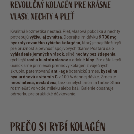
REVOLUČNÝ KOLAGÉN PRE KRÁSNE
VLASY, NECHTY A PLEŤ
Kvalitná kozmetika nestačí. Pleť, vlasová pokožka a nechty
potrebujú
výživu aj zvnútra
. Doprajte im dávku
9 700 mg
hydrolyzovaného rybieho kolagénu
, ktorý je najdôležitejší
pre pružnosť a pevnosť spojivových tkanív. Postará sa o
vyhladenie jemných vrások
, silné
nechty bez štiepenia
,
rýchlejší
rast a hustotu vlasov
a odolné
kĺby
. Pre ešte lepší
účinok sme primiešali prémiový kolagén z vaječných
škrupín, patentovanú
anti-age
botanickú zmes,
kyselinu
hyalurónovú
a
vitamín C
v 100 % dennej dávke. Zmes je
neochutená, nesladená
, bez umelých aróm a farbív. Stačí
rozmiešať vo vode, mlieku alebo kaši. Balenie obsahuje
odmerku pre praktické dávkovanie.
PREČO SI RYBÍ KOLAGÉN