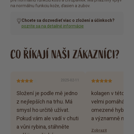
na normálnu funkciu kože, ďasien a zubov.
Chcete sa dozvedieť viac o zložení a účinkoch?
pozrite sa na detailné informácie
CO ŘÍKAJÍ NAŠI ZÁKAZNÍCI?
2025-02-11
Složení je podle mě jedno
kolagen v této kva
z nejlepších na trhu. Má
velmi pomáhá při
smysl ho určitě užívat.
omezené hybnosti
Pokud vám ale vadí v chuti
a významně mírní 
a vůni rybina, stáhněte
Zobrazit