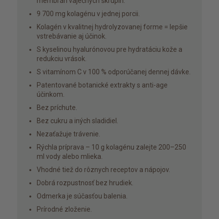
membrán vaječných škrupín.
9 700 mg kolagénu v jednej porcii.
Kolagén v kvalitnej hydrolyzovanej forme = lepšie
vstrebávanie aj účinok.
S kyselinou hyalurónovou pre hydratáciu kože a
redukciu vrások.
S vitamínom C v 100 % odporúčanej dennej dávke.
Patentované botanické extrakty s anti-age
účinkom.
Bez príchute.
Bez cukru a iných sladidiel.
Nezaťažuje trávenie.
Rýchla príprava – 10 g kolagénu zalejte 200–250
ml vody alebo mlieka.
Vhodné tiež do rôznych receptov a nápojov.
Dobrá rozpustnosť bez hrudiek.
Odmerka je súčasťou balenia.
Prírodné zloženie.