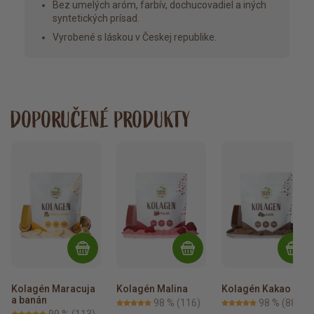
Bez umelých aróm, farbív, dochucovadiel a iných
syntetických prísad.
Vyrobené s láskou v Českej republike.
DOPORUČENÉ PRODUKTY
Kolagén Maracuja 
Kolagén Malina
Kolagén Kakao
a banán
98 %
(116)
98 %
(88)
99 %
(113)