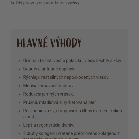
každý priaznivec prirodzenej výživy.
HLAVNÉ VÝHODY
Účinná starostlivosť o pokožku, vlasy, nechty a kĺby.
Beauty a anti-age doplnok.
Rýchlejší rast silných nepoškodených vlasov.
Menšia lámavosť nechtov.
Redukcia jemných vrások.
Pružná, mladistvá a hydratovaná pleť.
Posilnenie väzív, chrupaviek a kĺbov (ramien, kolien
a pod.).
Lepšia regenerácia tkanív.
2 druhy kolagénu vrátane prémiového kolagénu z