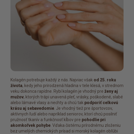
Kolagén potrebuje každý z nás. Najviac však
od 25. roku
života
, kedy jeho prirodzená hladina v tele klesá, v strednom
veku dokonca rapídne. Rybí kolagén je vhodný pre
ženy aj
mužov
, ktorých trápi unavená pleť, vrásky, poškodené, slabé
alebo lámavé vlasy a nechty a chcú tak
podporiť celkovú
krásu aj sebavedomie
. Je vhodný tiež pre športovcov,
aktívnych ľudí alebo napríklad seniorov, ktorí chcú posilniť
pružnosť tkanív a funkčnosť kĺbov pre
pohodlie pri
akomkoľvek pohybe
. Vďaka čistému prírodnému zloženiu
bez umelých chemických prísad si morský kolagén obľúbi