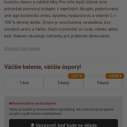
hustotu vlasov a odolné kĺby. Pre ešte lepší účinok sme
primiešali prémiový kolagén z vaječných škrupín, patentovanú
anti-age botanickú zmes, kyselinu hyalurónovú a vitamín C v
100 % dennej dávke. Zmes je neochutená, nesladená, bez
umelých aróm a farbív. Stačí rozmiešať vo vode, mlieku alebo
kaši. Balenie obsahuje odmerku pre praktické dávkovanie.
Zobraziť celý popis
Väčšie balenie, väčšie úspory!
-2,97 €
-10,95 €
1 kus
3 kusy
5 kusů
Momentálne nedostupné
Tento produkt je momentálne vypredaný, ale usilovne pracujeme
na jeho opätovnom naskladnení
🔔 Upozorniť, keď bude na sklade