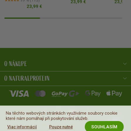
23,99 €
23,99 €
23,99 €
O NÁKUPE
NaturalProtein Poradca
Online · Som tu pre vás
O NATURALPROTEIN
Na těchto webových stránkách využíváme soubory cookie
které nám pomáhají při poskytování služeb.
SOUHLASÍM
Viac informácií
Pouze nutné