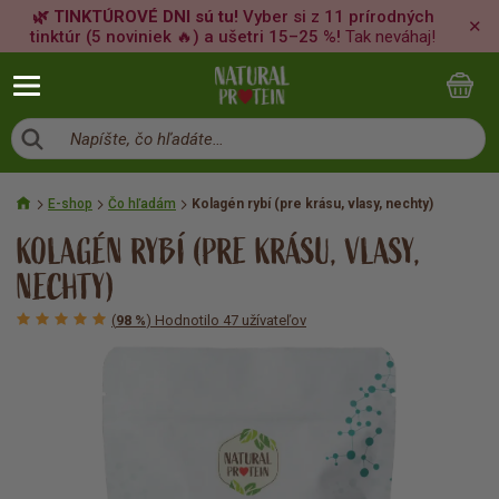
🌿 TINKTÚROVÉ DNI sú tu!
Vyber si z 11 prírodných
✕
tinktúr (5 noviniek 🔥) a ušetri 15–25 %!
Tak neváhaj!
Napíšte, čo hľadáte…
E-shop
Čo hľadám
Kolagén rybí (pre krásu, vlasy, nechty)
KOLAGÉN RYBÍ (PRE KRÁSU, VLASY,
NECHTY)
(
98 %
) Hodnotilo 47 užívateľov