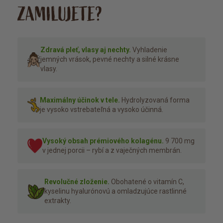
ZAMILUJETE?
Zdravá pleť, vlasy aj nechty.
Vyhladenie
jemných vrások, pevné nechty a silné krásne
vlasy.
Maximálny účinok v tele.
Hydrolyzovaná forma
je vysoko vstrebateľná a vysoko účinná.
Vysoký obsah prémiového kolagénu.
9 700 mg
v jednej porcii – rybí a z vaječných membrán.
Revolučné zloženie.
Obohatené o vitamín C,
kyselinu hyalurónovú a omladzujúce rastlinné
extrakty.