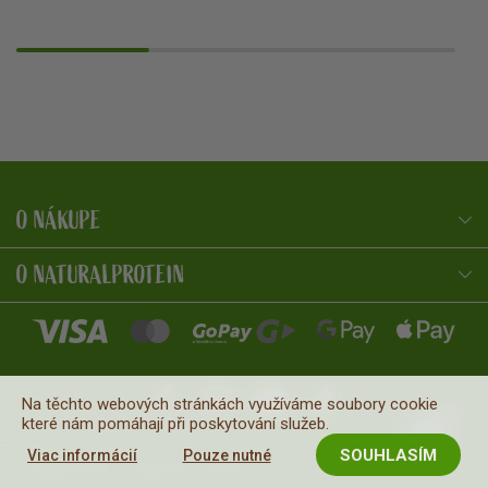
O NÁKUPE
NaturalProtein Poradca
Online · Som tu pre vás
O NATURALPROTEIN
Na těchto webových stránkách využíváme soubory cookie
které nám pomáhají při poskytování služeb.
SOUHLASÍM
Viac informácií
Pouze nutné
Copyright © 2026
. Všetky práva vyhradené.