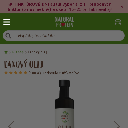
🌿 TINKTÚROVÉ DNI sú tu!
Vyber si z 11 prírodných
✕
tinktúr (5 noviniek 🔥) a ušetri 15–25 %!
Tak neváhaj!
Napíšte, čo hľadáte…
E-shop
Ľanový olej
ĽANOVÝ OLEJ
(
100 %
) Hodnotilo 2 užívateľov