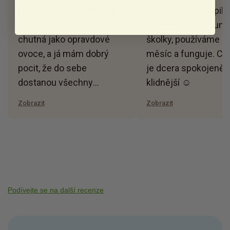
naprosto skvělý! 🍓 Moje
ráno s chutí. Koupil
děti ho milují, protože
především na imunit
chutná jako opravdové
školky, používáme c
ovoce, a já mám dobrý
měsíc a funguje. Ce
pocit, že do sebe
je dcera spokojenějš
dostanou všechny
klidnější ☺️
důležité vitamíny a
Zobrazit
Zobrazit
minerály pro zdravý růst a
silnou imunitu 💪. Vidím,
že jsou po něm méně
nemocné a celkově mají
víc energie i lepší náladu.
😊
Podívejte se na další recenze