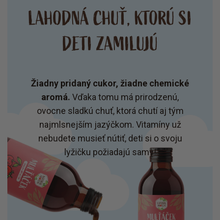
LAHODNÁ CHUŤ, KTORÚ SI
DETI ZAMILUJÚ
Žiadny pridaný cukor, žiadne chemické
aromá.
Vďaka tomu má prirodzenú,
ovocne sladkú chuť, ktorá chutí aj tým
najmlsnejším jazýčkom. Vitamíny už
nebudete musieť nútiť, deti si o svoju
lyžičku požiadajú samy!