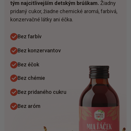
tým najcitlivejším detským brúškam.
Žiadny
pridaný cukor, žiadne chemické aromá, farbivá,
konzervačné látky ani éčka.
Bez farbív
Bez konzervantov
Bez éčok
Bez chémie
Bez pridaného cukru
Bez aróm