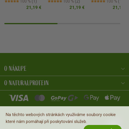
100 %
(1)
100 %
(2)
100 %
(1)
21,19 €
21,19 €
21,19 €
O NÁKUPE
NaturalProtein Poradca
Online · Som tu pre vás
O NATURALPROTEIN
Na těchto webových stránkách využíváme soubory cookie
které nám pomáhají při poskytování služeb.