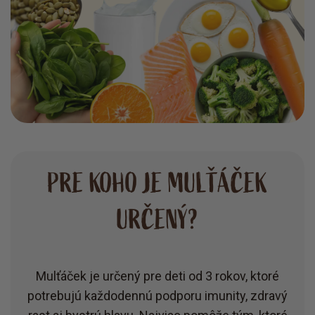
PRE KOHO JE MULŤÁČEK
URČENÝ?
Mulťáček je určený pre deti od 3 rokov, ktoré
potrebujú každodennú podporu imunity, zdravý