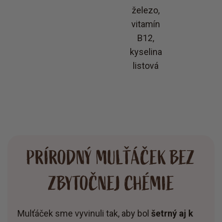
železo,
vitamín
B12,
kyselina
listová
PRÍRODNÝ MULŤÁČEK BEZ
ZBYTOČNEJ CHÉMIE
Mulťáček sme vyvinuli tak, aby bol
šetrný aj k