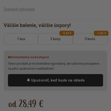
Zobraziť celý popis
Väčšie balenie, väčšie úspory!
-3,48 €
-7,46 €
1 kus
3 kusy
5 kusů
Momentálne nedostupné
Tento produkt je momentálne vypredaný, ale usilovne pracujeme
na jeho opätovnom naskladnení
🔔 Upozorniť, keď bude na sklade
od 28,49 €