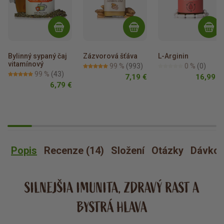
Bylinný sypaný čaj 
Zázvorová šťáva
L-Arginin
vitamínový
99 %
(993)
0 %
(0)
99 %
(43)
7,19 €
16,99 €
6,79 €
Popis
Recenze (14)
Složení
Otázky
Dávkov
SILNEJŠIA IMUNITA, ZDRAVÝ RAST A
BYSTRÁ HLAVA