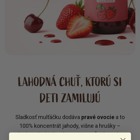
LAHODNÁ CHUŤ, KTORÚ SI
DETI ZAMILUJÚ
Sladkosť mulťáčku dodáva
pravé ovocie
a to
100% koncentrát jahody, višne a hrušky –
doplnené cikorkovým sirupom. Žiadna rybia