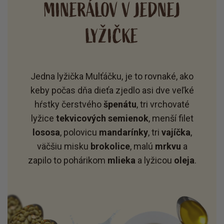
MINERÁLOV V JEDNEJ
LYŽIČKE
Jedna lyžička Mulťáčku, je to rovnaké, ako
keby počas dňa dieťa zjedlo asi dve veľké
hŕstky čerstvého
špenátu
, tri vrchovaté
lyžice
tekvicových semienok
, menší filet
lososa
, polovicu
mandarínky
, tri
vajíčka
,
väčšiu misku
brokolice
, malú
mrkvu
a
zapilo to pohárikom
mlieka
a lyžicou
oleja
.