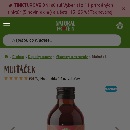
🌿 TINKTÚROVÉ DNI sú tu!
Vyber si z 11 prírodných
✕
tinktúr (5 noviniek 🔥) a ušetri 15–25 %!
Tak neváhaj!
Napíšte, čo hľadáte…
E-shop
Doplnky stravy
Vitamíny a minerály
Mulťáček
MULŤÁČEK
(
94 %
) Hodnotilo 14 užívateľov
Novinka