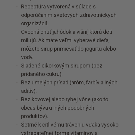
Receptúra vytvorená v súlade s
odporúčaním svetových zdravotníckych
organizácií.
Ovocná chuť jahôdok a višní, ktorú deti
milujú. Ak máte veľmi vyberavé dieťa,
môžete sirup primiešať do jogurtu alebo
vody.
Sladené cikorkovým sirupom (bez
pridaného cukru).
Bez umelých prísad (aróm, farbív a iných
aditív).
Bez kovovej alebo rybej vône (ako to
občas býva u iných podobných
produktov).
Šetrné k citlivému tráveniu vďaka vysoko
vstrebateľnej forme vitamínov a