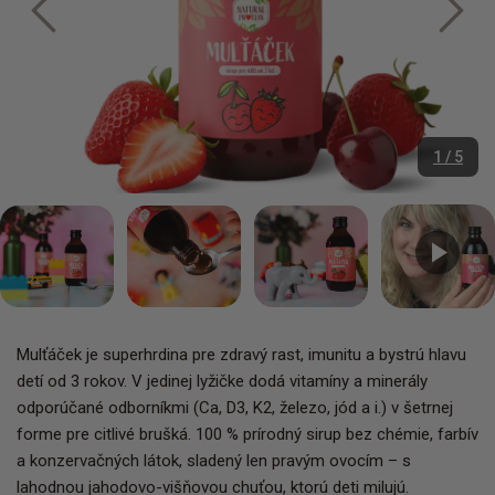
1 / 5
Mulťáček je superhrdina pre zdravý rast, imunitu a bystrú hlavu
detí od 3 rokov. V jedinej lyžičke dodá vitamíny a minerály
odporúčané odborníkmi (Ca, D3, K2, železo, jód a i.) v šetrnej
forme pre citlivé brušká. 100 % prírodný sirup bez chémie, farbív
a konzervačných látok, sladený len pravým ovocím – s
lahodnou jahodovo-višňovou chuťou, ktorú deti milujú.