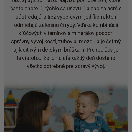
rast aj bystrú hlavu. Najviac pomôže tým, ktoré
často chorejú, rýchlo sa unavujú alebo sa horšie
sústreďujú, a tiež vyberavým jedlíkom, ktorí
odmietajú zeleninu či ryby. Vďaka kombinácii
kľúčových vitamínov a minerálov podporí
správny vývoj kostí, zubov aj mozgu a je šetrný
aj k citlivým detským brúškam. Pre rodičov je
tak istotou, že ich dieťa každý deň dostane
všetko potrebné pre zdravý vývoj.