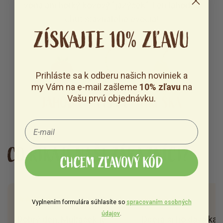
vôňa ani horký kovový "jazýček". Len lahodná
chuť šťavnatého ovocia!
ZÍSKAJTE 10% ZĽAVU
Prihláste sa k odberu našich noviniek a
my Vám na e-mail zašleme
10% zľavu
na
JAHODA
Vašu prvú objednávku.
VIŠŇA
HRUŠKA
CO ŘÍKAJÍ NAŠI ZÁKAZNÍCI?
CHCEM ZĽAVOVÝ KÓD
2025-10-13
20
Vyplnením formulára súhlasíte so
spracovaním osobných
údajov
.
Dobrý den, Mulťáček je
Dcera si ho dává ka