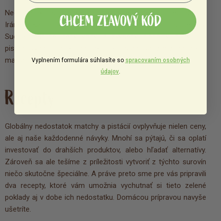
Nedostatok pistácií je spôsobený predovšetkým neúrodou v
CHCEM ZĽAVOVÝ KÓD
Iráne a Kalifornii, dvoch najväčších svetových producentov.
Suchá, rastúce ceny vody a zvýšený globálny dopyt po
pistáciových produktoch, ako je pistáciová zmrzlina alebo
maslá, urobili z týchto orieškov „zelené zlato“.
Vyplnením formulára súhlasíte so
spracovaním osobných
údajov
.
Recepty
Globálny nedostatok matchy a pistácií ovplyvňuje nielen ceny,
ale aj naše každodenné návyky. Mnohí sa pýtajú, či sa oplatí
investovať do drahších produktov, alebo hľadať alternatívy.
Zároveň sa ale tešíme z príležitosti vytvoriť z týchto surovín
niečo skutočne špeciálne. A práve preto sme pre vás pripravili
dva recepty, ktoré vám umožnia vychutnať si tieto zelené
poklady aj v dobe ich nedostatku. Domácou prípravou navyše
ušetríte.