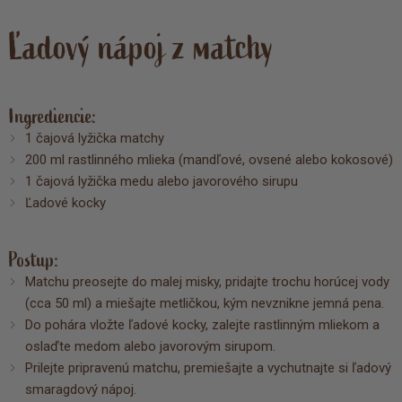
Ľadový nápoj z matchy
Ingrediencie:
1 čajová lyžička matchy
200 ml rastlinného mlieka (mandľové, ovsené alebo kokosové)
1 čajová lyžička medu alebo javorového sirupu
Ľadové kocky
Postup:
Matchu preosejte do malej misky, pridajte trochu horúcej vody
(cca 50 ml) a miešajte metličkou, kým nevznikne jemná pena.
Do pohára vložte ľadové kocky, zalejte rastlinným mliekom a
oslaďte medom alebo javorovým sirupom.
Prilejte pripravenú matchu, premiešajte a vychutnajte si ľadový
smaragdový nápoj.