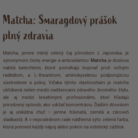
Matcha: Smaragdový prášok
plný zdravia
Matcha, jemne mletý zelený čaj pôvodom z Japonska, je
synonymom čistej energie a antioxidantov.
Matcha
je doslova
nabitá katechínmi, ktoré pomáhajú bojovať proti voľným
radikálom, a L-theanínom, aminokyselinou podporujúcou
sústredenie a pokoj. Vďaka týmto vlastnostiam je matcha
obľúbená nielen medzi nadšencami zdravého životného štýlu,
ale aj medzi kreatívnymi profesionálmi, ktorí hľadajú
prirodzený spôsob, ako udržať koncentráciu. Ďalším dôvodom
je aj unikátna chuť – jemne trávnatá, zemitá a zároveň
sladkastá. A v neposlednom rade nádherná sýto zelená farba,
ktorá premení každý nápoj alebo pokrm na estetický zážitok.