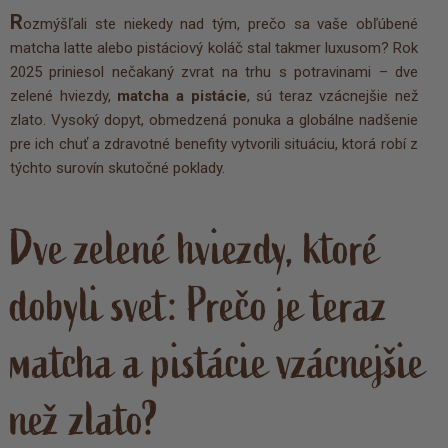
R
ozmýšľali ste niekedy nad tým, prečo sa vaše obľúbené
matcha latte alebo pistáciový koláč stal takmer luxusom? Rok
2025 priniesol nečakaný zvrat na trhu s potravinami – dve
zelené hviezdy,
matcha a pistácie
, sú teraz vzácnejšie než
zlato. Vysoký dopyt, obmedzená ponuka a globálne nadšenie
pre ich chuť a zdravotné benefity vytvorili situáciu, ktorá robí z
týchto surovín skutočné poklady.
Dve zelené hviezdy, ktoré
dobyli svet: Prečo je teraz
matcha a pistácie vzácnejšie
než zlato?