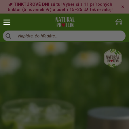
🌿 TINKTÚROVÉ DNI sú tu!
Vyber si z 11 prírodných
✕
tinktúr (5 noviniek 🔥) a ušetri 15–25 %!
Tak neváhaj!
Napíšte, čo hľadáte…