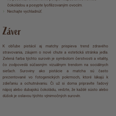
čokoládou a posypte lyofilizovaným ovocím.
Nechajte vychladnúť.
Záver
K obľube pistácií aj matchy prispieva trend zdravého
stravovania, záujem o nové chute a estetická stránka jedla.
Zelená farba týchto surovín je symbolom čerstvosti a vitality,
čo zodpovedá súčasným vizuálnym trendom na sociálnych
sieťach. Suroviny ako pistácie a matcha sú často
prezentované vo fotogenických pokrmoch, ktoré lákajú k
zdieľaniu a ochutnávaniu. Či už si doma pripravíte ľadový
nápoj alebo dubajskú čokoládu, vedzte, že každé sústo alebo
dúšok je oslavou týchto výnimočných surovín.