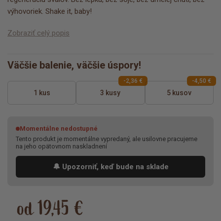
výhovoriek. Shake it, baby!
Zobraziť celý popis
Väčšie balenie, väčšie úspory!
-2,36 €
-4,50 €
1 kus
3 kusy
5 kusov
Momentálne nedostupné
Tento produkt je momentálne vypredaný, ale usilovne pracujeme
na jeho opätovnom naskladnení
🔔 Upozorniť, keď bude na sklade
od 19,45 €