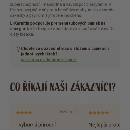
superschopnosť – nabobtná a navodí pocit nasýtenia. V
Proteinovej diéte sú preto hneď dva druhy: inulín z koreňa
čakanky a psyllium z jitrocele indického.
L-Karnitín podporuje premenu tukových buniek na
energiu
, takže funguje v podstate ako spaľovač tukov. Do
diéty ideálka.
Chcete sa dozvedieť viac o zložení a účinkoch
jednotlivých látok?
pozrite sa na detailné zloženie
CO ŘÍKAJÍ NAŠI ZÁKAZNÍCI?
2025-10-17
- výborná přírodní
Nejlepší proteiňák