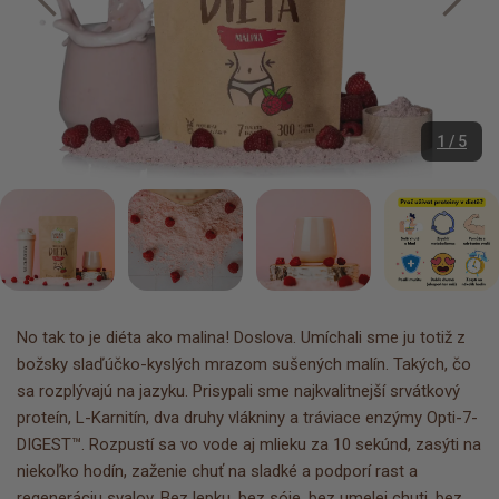
1 / 5
No tak to je diéta ako malina! Doslova. Umíchali sme ju totiž z
božsky slaďúčko-kyslých mrazom sušených malín. Takých, čo
sa rozplývajú na jazyku. Prisypali sme najkvalitnejší srvátkový
proteín, L-Karnitín, dva druhy vlákniny a tráviace enzýmy Opti-7-
DIGEST™. Rozpustí sa vo vode aj mlieku za 10 sekúnd, zasýti na
niekoľko hodín, zaženie chuť na sladké a podporí rast a
regeneráciu svalov. Bez lepku, bez sóje, bez umelej chuti, bez