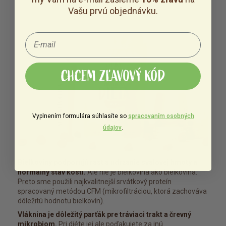
Vašu prvú objednávku.
CHCEM ZĽAVOVÝ KÓD
Vyplnením formulára súhlasíte so
spracovaním osobných
údajov
.
Bielkoviny podporujú rast a udržanie svalovej hmoty a
normálny stav kostí.
Ale nie je bielkovina ako bielkovina.
Preto sme použili najkvalitnejší srvátkový proteín
spracovaný metódou CFM (mikrofiltráciou, ktorá zachováva
dôležitú hodnotu bielkovín).
Vláknina je dôležitý parťák pre tráviaci trakt a črevný
mikrobiom.
Pri diéte jej ale poďakujete za inú