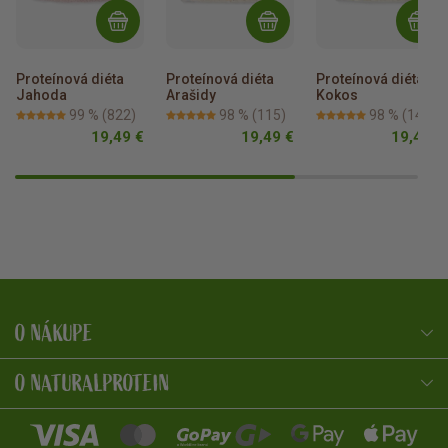
Proteínová diéta 
Proteínová diéta 
Proteínová diéta 
Jahoda
Arašidy
Kokos
99 %
(822)
98 %
(115)
98 %
(148)
19,49 €
19,49 €
19,49 €
O NÁKUPE
NaturalProtein Poradca
Online · Som tu pre vás
O NATURALPROTEIN