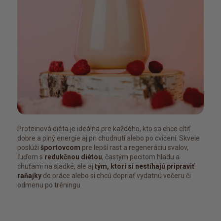
Proteinová diéta je ideálna pre každého, kto sa chce cítiť
dobre a plný energie aj pri chudnutí alebo po cvičení. Skvele
poslúži
športovcom
pre lepší rast a regeneráciu svalov,
ľuďom s
redukčnou diétou
, častým pocitom hladu a
chuťami na sladké, ale aj
tým, ktorí si nestíhajú pripraviť
raňajky
do práce alebo si chcú dopriať vydatnú večeru či
odmenu po tréningu.