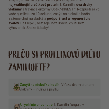
Takých, čo sa rozplývajú na jazyku. Prisypali sme
najkvalitnejší srvátkový proteín
, L-Karnitín,
dva druhy
vlákniny
a tráviace enzýmy Opti-7-DIGEST™. Rozpustí sa vo
vode aj mlieku za 10 sekúnd, zasýti na niekoľko hodín,
zaženie chuť na sladké a
podporí rast a regeneráciu
svalov
. Bez lepku, bez sóje, bez umelej chuti, bez
výhovoriek. Shake it, baby!
PREČO SI PROTEINOVÚ DIÉTU
ZAMILUJETE?
Zasýti na niekoľko hodín.
Vďaka dvom druhom
vlákniny – inulínu a psylliu.
Urychľuje chudnutie.
L-Karnitín funguje v