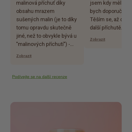
malinová příchuť díky
jsem kdy měla.. 
obsahu mrazem
bych doporučila 
sušených malin (je to díky
Těším se, až och
tomu opravdu skutečně
další příchutě.
jiné, než to obvykle bývá u
Zobrazit
"malinových příchutí") -
kromě kousků vlákniny je
Zobrazit
proteinová dieta zábavná i
díky zrníčkům z lyo malin -
dobře se rozmíchává
Podívejte se na další recenze