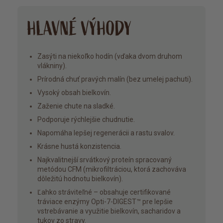
HLAVNÉ VÝHODY
Zasýti na niekoľko hodín (vďaka dvom druhom
vlákniny).
Prírodná chuť pravých malín (bez umelej pachuti).
Vysoký obsah bielkovín.
Zaženie chute na sladké.
Podporuje rýchlejšie chudnutie.
Napomáha lepšej regenerácii a rastu svalov.
Krásne hustá konzistencia.
Najkvalitnejší srvátkový proteín spracovaný
metódou CFM (mikrofiltráciou, ktorá zachováva
dôležitú hodnotu bielkovín).
Ľahko stráviteľné – obsahuje certifikované
tráviace enzýmy Opti-7-DIGEST™ pre lepšie
vstrebávanie a využitie bielkovín, sacharidov a
tukov zo stravy.