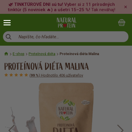
🌿 TINKTÚROVÉ DNI sú tu!
Vyber si z 11 prírodných
✕
tinktúr (5 noviniek 🔥) a ušetri 15–25 %!
Tak neváhaj!
Napíšte, čo hľadáte…
E-shop
Proteínová diéta
Proteínová diéta Malina
PROTEÍNOVÁ DIÉTA MALINA
(
99 %
) Hodnotilo 406 užívateľov