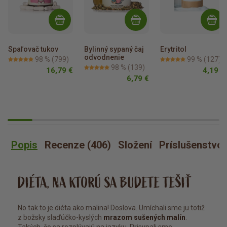
Spaľovač tukov
Bylinný sypaný čaj 
Erytritol
odvodnenie
98 %
(799)
99 %
(127)
98 %
(139)
16,79 €
4,19 €
6,79 €
Popis
Recenze (406)
Složení
Príslušenstvo
DIÉTA, NA KTORÚ SA BUDETE TEŠIŤ
No tak to je diéta ako malina! Doslova. Umíchali sme ju totiž
z božsky slaďúčko-kyslých
mrazom sušených malín
.