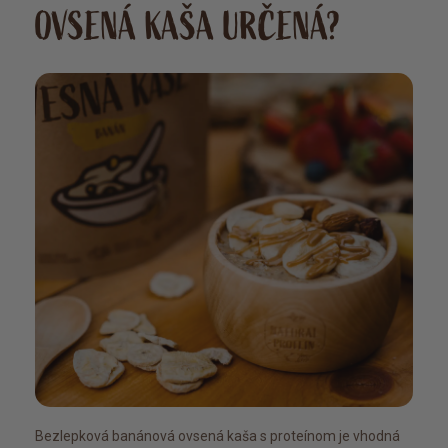
OVSENÁ KAŠA URČENÁ?
Bezlepková banánová ovsená kaša s proteínom je vhodná