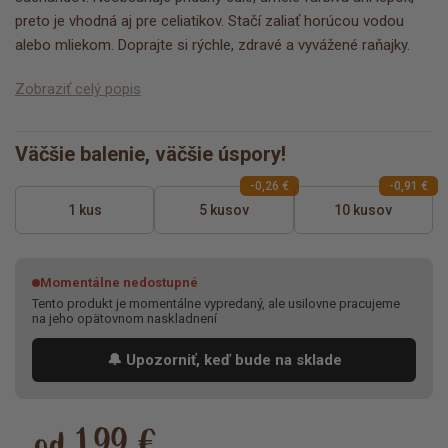
preto je vhodná aj pre celiatikov. Stačí zaliať horúcou vodou
alebo mliekom. Doprajte si rýchle, zdravé a vyvážené raňajky.
Zobraziť celý popis
Väčšie balenie, väčšie úspory!
-0,26 €
-0,91 €
1 kus
5 kusov
10 kusov
Momentálne nedostupné
Tento produkt je momentálne vypredaný, ale usilovne pracujeme
na jeho opätovnom naskladnení
🔔 Upozorniť, keď bude na sklade
od 1,99 €