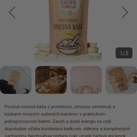
1 / 5
Poctivá ovsená kaša s proteínom, zmesou semienok a
kúskami mrazom sušených banánov v praktickom
jednoporciovom balení. Zasýti a dodá energiu na celé
dopoludnie vďaka kombinácii bielkovín, vlákniny a komplexných
sacharidov. Neobsahuje pridaný cukr, umelé farbivá ani lepok,