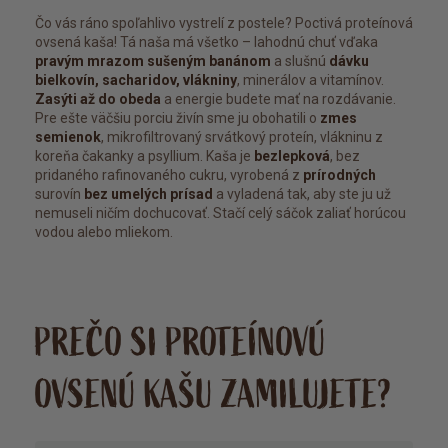
Čo vás ráno spoľahlivo vystrelí z postele? Poctivá proteínová
ovsená kaša! Tá naša má všetko – lahodnú chuť vďaka
pravým mrazom sušeným banánom
a slušnú
dávku
bielkovín, sacharidov, vlákniny
, minerálov a vitamínov.
Zasýti až do obeda
a energie budete mať na rozdávanie.
Pre ešte väčšiu porciu živín sme ju obohatili o
zmes
semienok
, mikrofiltrovaný srvátkový proteín, vlákninu z
koreňa čakanky a psyllium. Kaša je
bezlepková
, bez
pridaného rafinovaného cukru, vyrobená z
prírodných
surovín
bez umelých prísad
a vyladená tak, aby ste ju už
nemuseli ničím dochucovať. Stačí celý sáčok zaliať horúcou
vodou alebo mliekom.
PREČO SI PROTEÍNOVÚ
OVSENÚ KAŠU ZAMILUJETE?