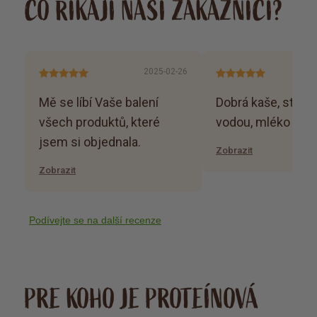
CO ŘÍKAJÍ NAŠI ZÁKAZNÍCI?
2025-02-26
Mě se líbí Vaše balení
Dobrá kaše, stačí z
všech produktů, které
vodou, mléko netř
jsem si objednala.
Zobrazit
Zobrazit
Podívejte se na další recenze
PRE KOHO JE PROTEÍNOVÁ