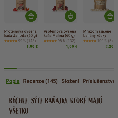
Proteínová ovsená 
Proteínová ovsená 
Mrazom sušené 
kaša Jahoda (60 g)
kaša Malina (60 g)
banány kúsky
99 %
(148)
98 %
(132)
100 %
(5)
1,99 €
1,99 €
2,39 €
Popis
Recenze (145)
Složení
Príslušenstvo
RÝCHLE, SÝTE RAŇAJKY, KTORÉ MAJÚ
VŠETKO