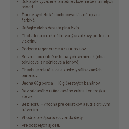
Dokonale vyvážené prírodné zloženie bez umelých
prísad.
Žiadne syntetické dochucovadlá, arómy ani
farbivá.
Raňajky alebo desiata plná živín.
Obohatená o mikrofiltrovaný srvátkový proteín a
vlákninu.
Podpora regenerácie a rastu svalov.
So zmesou nutrične bohatých semienok (chia,
tekvicové, slnečnicové a ľanové).
Obsahuje mleté aj celé kúsky lyofilizovaných
banánov.
Jedna 60g porcia = 10 g čerstvých banánov.
Bez pridaného rafinovaného cukru. Len troška
stévie.
Bez lepku – vhodná pre celiatikov a ľudí s citlivým
trávením.
Vhodná pre športovcov aj do diéty.
Pre dospelých aj deti.