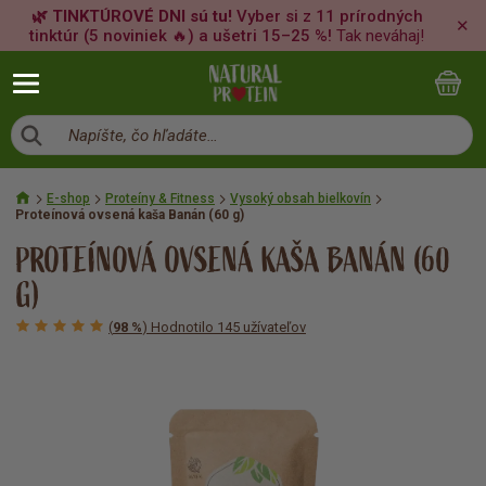
🌿 TINKTÚROVÉ DNI sú tu!
Vyber si z 11 prírodných
✕
tinktúr (5 noviniek 🔥) a ušetri 15–25 %!
Tak neváhaj!
Napíšte, čo hľadáte…
E-shop
Proteíny & Fitness
Vysoký obsah bielkovín
Proteínová ovsená kaša Banán (60 g)
PROTEÍNOVÁ OVSENÁ KAŠA BANÁN (60
G)
(
98 %
) Hodnotilo 145 užívateľov