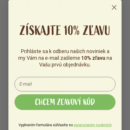
KAŠA FUNGUJE?
ZÍSKAJTE 10% ZĽAVU
Prihláste sa k odberu našich noviniek a
my Vám na e-mail zašleme
10% zľavu
na
Vašu prvú objednávku.
CHCEM ZĽAVOVÝ KÓD
Dodá telu všetko, čo ráno potrebuje – príjemne nasýtený
žalúdok, silu na dopoludňajšie aktivity a hromadu živín.
Bielkoviny
– pridaný mikrofiltrovaný srvátkový koncentrát
Vyplnením formulára súhlasíte so
spracovaním osobných