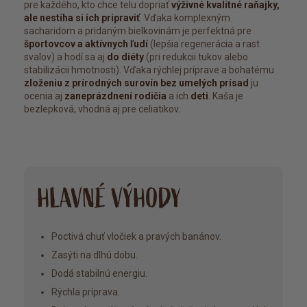
pre každého, kto chce telu dopriať
výživné kvalitné raňajky,
ale nestíha si ich pripraviť
. Vďaka komplexným
sacharidom a pridaným bielkovinám je perfektná pre
športovcov a aktívnych ľudí
(lepšia regenerácia a rast
svalov) a hodí sa aj
do diéty
(pri redukcii tukov alebo
stabilizácii hmotnosti). Vďaka rýchlej príprave a bohatému
zloženiu z prírodných surovín bez umelých prísad
ju
ocenia aj
zaneprázdnení rodičia
a ich
deti
. Kaša je
bezlepková, vhodná aj pre celiatikov.
HLAVNÉ VÝHODY
Poctivá chuť vločiek a pravých banánov.
Zasýti na dlhú dobu.
Dodá stabilnú energiu.
Rýchla príprava.