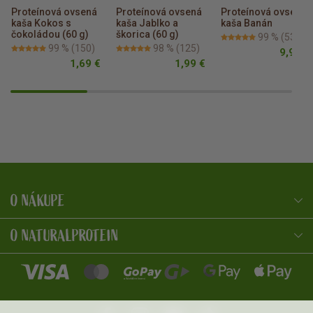
Proteínová ovsená 
Proteínová ovsená 
Proteínová ovsená 
kaša Kokos s 
kaša Jablko a 
kaša Banán
čokoládou (60 g)
škorica (60 g)
99 %
(53)
99 %
(150)
98 %
(125)
9,99 €
1,69 €
1,99 €
O NÁKUPE
NaturalProtein Poradca
Online · Som tu pre vás
O NATURALPROTEIN