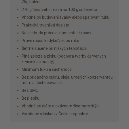
25g balení.
270 g čerstvého mäsa na 100 g sušeného.
Vhodné pri budovaní svalov alebo spaľovaní tuku.
Praktická trvanlivá desiata.
Na cesty, do práce aj namiesto chipsov.
Pravé mäso kedykoľvek po ruke.
Šetrne sušené pri nízkych teplotách.
Plné železa a zinku (podpora tvorby červených
krviniek a imunity).
Minimum tuku a sacharidov.
Bez pridaného cukru, oleja, umelých konzervantov,
aróm a dochucovadiell.
Bez GMO.
Bez lepku.
Vhodné pri diéte a aktívnom životnom štýle.
Vyrobené s láskou v Českej republike.