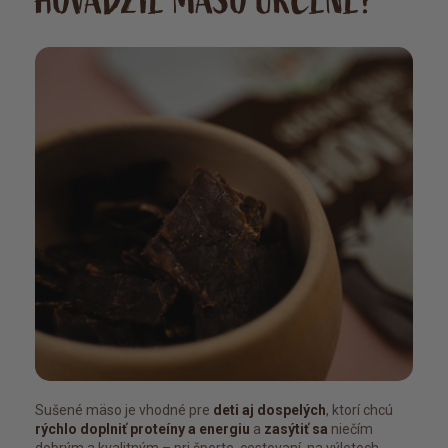
HOVÄDZIE MÄSO URČENÉ?
Sušené mäso je vhodné pre
deti aj dospelých
, ktorí chcú
rýchlo doplniť proteíny a energiu
a
zasýtiť sa
niečím