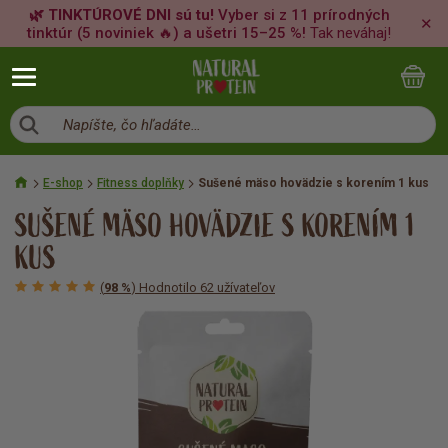
🌿 TINKTÚROVÉ DNI sú tu!
Vyber si z 11 prírodných
✕
tinktúr (5 noviniek 🔥) a ušetri 15–25 %!
Tak neváhaj!
Napíšte, čo hľadáte…
E-shop
Fitness doplňky
Sušené mäso hovädzie s korením 1 kus
SUŠENÉ MÄSO HOVÄDZIE S KORENÍM 1
KUS
(
98 %
) Hodnotilo 62 užívateľov