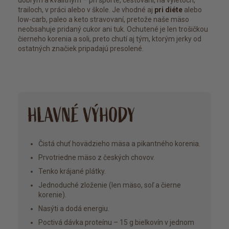
dobrým a kvalitným – pri športe, cestovaní, na výletoch,
trailoch, v práci alebo v škole. Je vhodné aj
pri diéte
alebo
low-carb, paleo a keto stravovaní, pretože naše mäso
neobsahuje pridaný cukor ani tuk. Ochutené je len trošičkou
čierneho korenia a soli, preto chutí aj tým, ktorým jerky od
ostatných značiek pripadajú presolené.
HLAVNÉ VÝHODY
Čistá chuť hovädzieho mäsa a pikantného korenia.
Prvotriedne mäso z českých chovov.
Tenko krájané plátky.
Jednoduché zloženie (len mäso, soľ a čierne
korenie).
Nasýti a dodá energiu.
Poctivá dávka proteínu – 15 g bielkovín v jednom