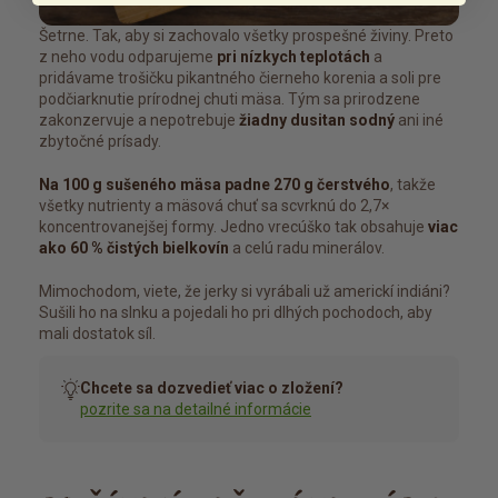
Šetrne. Tak, aby si zachovalo všetky prospešné živiny. Preto
z neho vodu odparujeme
pri nízkych teplotách
a
pridávame trošičku pikantného čierneho korenia a soli pre
podčiarknutie prírodnej chuti mäsa. Tým sa prirodzene
zakonzervuje a nepotrebuje
žiadny dusitan sodný
ani iné
zbytočné prísady.
Na 100 g sušeného mäsa padne 270 g čerstvého
, takže
všetky nutrienty a mäsová chuť sa scvrknú do 2,7×
koncentrovanejšej formy. Jedno vrecúško tak obsahuje
viac
ako 60 % čistých bielkovín
a celú radu minerálov.
Mimochodom, viete, že jerky si vyrábali už americkí indiáni?
Sušili ho na slnku a pojedali ho pri dlhých pochodoch, aby
mali dostatok síl.
Chcete sa dozvedieť viac o zložení?
pozrite sa na detailné informácie