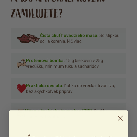
ZAMILUJETE?
Čistá chuť hovädzieho mäsa.
So štipkou
soli a korenia. Nič viac.
Proteínová bomba.
15 g bielkovín v 25g
vrecúšku, minimum tuku a sacharidov.
Praktická desiata.
Ľahká do vrecka, trvanlivá,
bez akýchkoľvek príprav.
Mäso z českých chovov bez GMO.
Kvalitu
máme pod kontrolou.