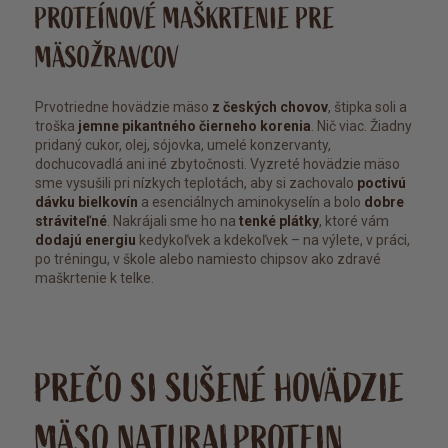
PROTEÍNOVÉ MAŠKRTENIE PRE
MÄSOŽRAVCOV
Prvotriedne hovädzie mäso
z českých chovov
, štipka soli a
troška
jemne pikantného čierneho korenia
. Nič viac. Žiadny
pridaný cukor, olej, sójovka, umelé konzervanty,
dochucovadlá ani iné zbytočnosti. Vyzreté hovädzie mäso
sme vysušili pri nízkych teplotách, aby si zachovalo
poctivú
dávku bielkovín
a esenciálnych aminokyselín a bolo
dobre
stráviteľné
. Nakrájali sme ho na
tenké plátky
, ktoré vám
dodajú energiu
kedykoľvek a kdekoľvek – na výlete, v práci,
po tréningu, v škole alebo namiesto chipsov ako zdravé
maškrtenie k telke.
PREČO SI SUŠENÉ HOVÄDZIE
MÄSO NATURALPROTEIN