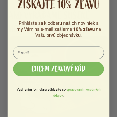
ZÍSKAJTE 10% ZĽAVU
AKO VYRÁBAME SUŠENÉ
Prihláste sa k odberu našich noviniek a
HOVÄDZIE MÄSO?
my Vám na e-mail zašleme
10% zľavu
na
Vašu prvú objednávku.
CHCEM ZĽAVOVÝ KÓD
Vyplnením formulára súhlasíte so
spracovaním osobných
údajov
.