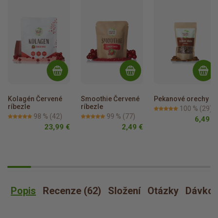
Kolagén Červené 
Smoothie Červené 
Pekanové orechy
ríbezle
ríbezle
100 %
(29)
98 %
(42)
99 %
(77)
6,49 €
23,99 €
2,49 €
Popis
Recenze (62)
Složení
Otázky
Dávkov