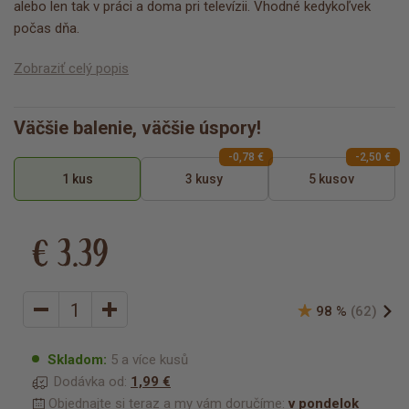
alebo len tak v práci a doma pri televízii. Vhodné kedykoľvek
počas dňa.
Zobraziť celý popis
Väčšie balenie, väčšie úspory!
-0,78 €
-2,50 €
1 kus
3 kusy
5 kusov
€ 3.39
98 %
(62)
Skladom:
5 a více kusů
Dodávka od:
1,99 €
Objednajte si teraz a my vám doručíme:
v pondelok