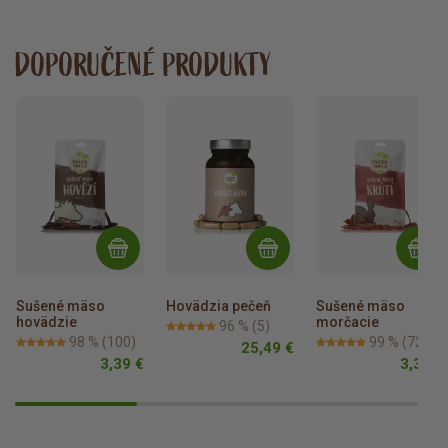
DOPORUČENÉ PRODUKTY
Sušené mäso 
Hovädzia pečeň
Sušené mäso 
hovädzie
morčacie
96 %
(5)
98 %
(100)
99 %
(72)
25,49 €
3,39 €
3,39 €