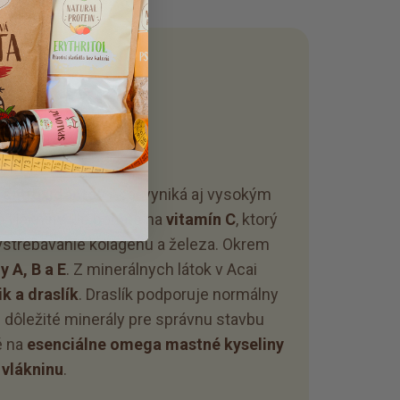
O JE ACAI?
antioxidantov
Acai vyniká aj vysokým
 vlákniny. Je bohaté na
vitamín C
, ktorý
vstrebávanie kolagénu a železa. Okrem
y A, B a E
. Z minerálnych látok v Acai
ik a draslík
. Draslík podporuje normálny
sú dôležité minerály pre správnu stavbu
é na
esenciálne omega mastné kyseliny
 vlákninu
.