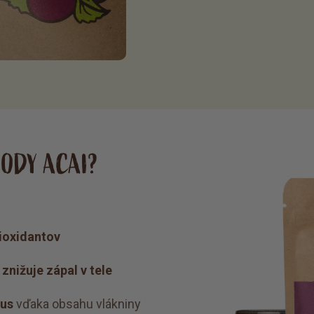
HODY ACAI?
ioxidantov
znižuje zápal v tele
mus
vďaka obsahu vlákniny