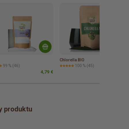
Chlorella BIO
99 %
(46)
100 %
(45)
4,79 €
7,99 €
ly produktu