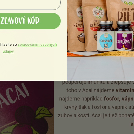
ZĽAVOVÝ KÓD
NA Č
hlasíte so
spracovaním osobných
údajov
.
Okrem
obrovského množstva 
obsahom vitamínov, minerálov a
podporuje imunitu a zlepšuje 
toho v Acai nájdeme
vitamín
nájdeme napríklad
fosfor, vápn
krvný tlak a fosfor a vápnik 
zubov a kostí. Acai je tiež bohat
a