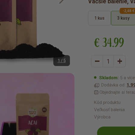
Väčšie balenie, v
-2,48 €
1 kus
3 kusy
€ 34.99
1 / 5
Skladom:
5 a víc
Dodávka od:
1,9
Objednajte si ter
Kód produktu
Veľkosť balenia
Výrobca