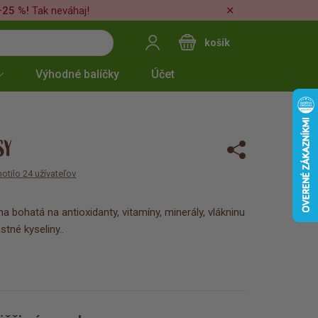
✕
–25 %!
Tak neváhaj!
košík
Výhodné balíčky
Účet
SY
otilo 24 užívateľov
a bohatá na antioxidanty, vitamíny, minerály, vlákninu
tné kyseliny..