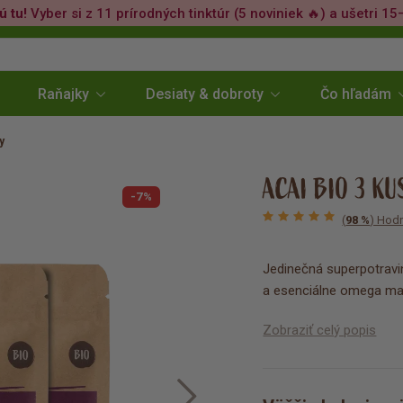
ú tu!
Vyber si z 11 prírodných tinktúr (5 noviniek 🔥) a ušetri 15
Raňajky
Desiaty & dobroty
Čo hľadám
y
ACAI BIO 3 KU
-7%
(
98 %
) Hodn
Jedinečná superpotravin
a esenciálne omega mas
Zobraziť celý popis