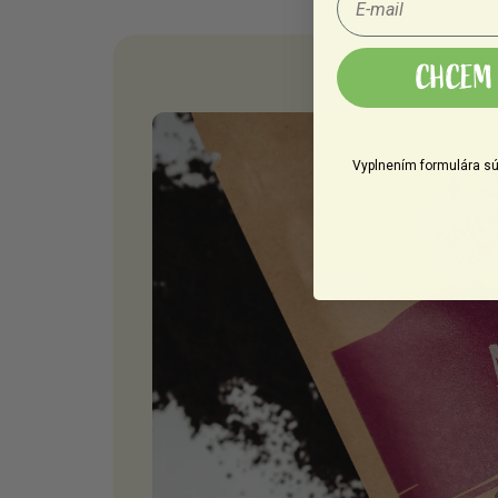
CHCEM 
Vyplnením formulára sú