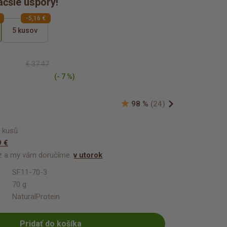
äčšie úspory!
-5,16 €
5 kusov
€ 37.47
(- 7 %)
98 %
(24)
e kusů
9 €
az a my vám doručíme:
v utorok
SF11-70-3
70 g
NaturalProtein
Pridať do košíka