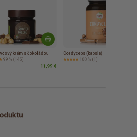
ovcový krém s čokoládou
Cordyceps (kapsle)
99 %
(145)
100 %
(1)
11,99 €
21,19 €
roduktu