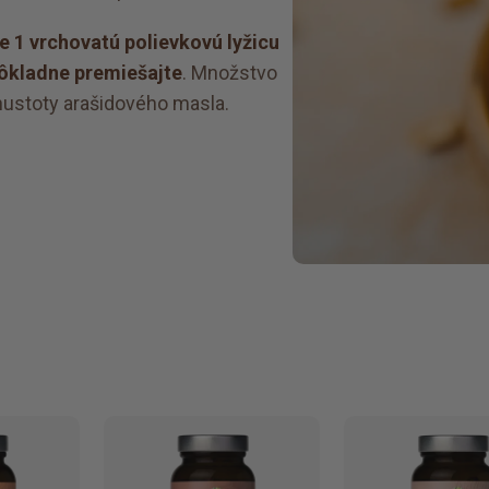
e 1 vrchovatú polievkovú lyžicu
dôkladne premiešajte
. Množstvo
hustoty arašidového masla.