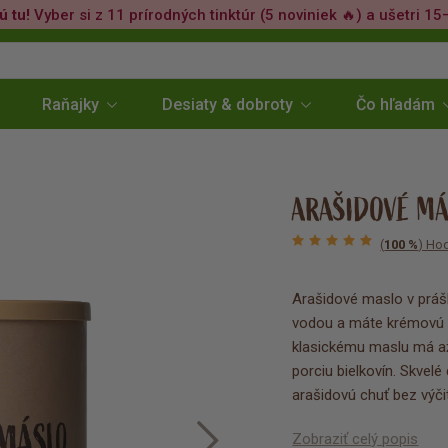
ú tu!
Vyber si z 11 prírodných tinktúr (5 noviniek 🔥) a ušetri 15
Raňajky
Desiaty & dobroty
Čo hľadám
ARAŠIDOVÉ MÁ
(
100 %
) Hod
Arašidové maslo v prášk
vodou a máte krémovú a
klasickému maslu má až
porciu bielkovín. Skvelé
arašidovú chuť bez výčit
Zobraziť celý popis