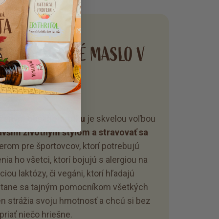
NÍ ARAŠIDOVÉ MASLO V
RÁŠKU
íženým obsahom tuku
je skvelou voľbou
avším životným štýlom a stravovať sa
erom pre športovcov, ktorí potrebujú
nia ho všetci, ktorí bojujú s alergiou na
ciou laktózy, či vegáni, ktorí hľadajú
. Stane sa tajným pomocníkom všetkých
en strážia svoju hmotnosť a chcú si bez
priať niečo hriešne.