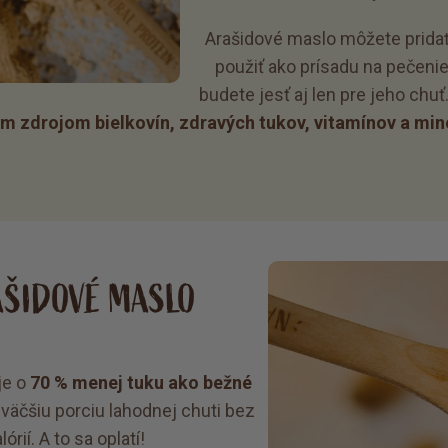
Arašidové maslo môžete pridať
použiť ako prísadu na pečenie
budete jesť aj len pre jeho chuť
m zdrojom bielkovín, zdravých tukov, vitamínov a min
AŠIDOVÉ MASLO
je o
70 % menej tuku ako bežné
ť väčšiu porciu lahodnej chuti bez
rií. A to sa oplatí!