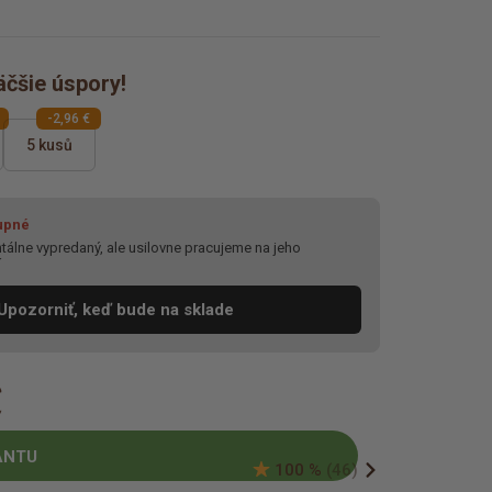
äčšie úspory!
-2,96 €
5 kusů
upné
álne vypredaný, ale usilovne pracujeme na jeho
í
Upozorniť, keď bude na sklade
€
ANTU
100 %
(46)