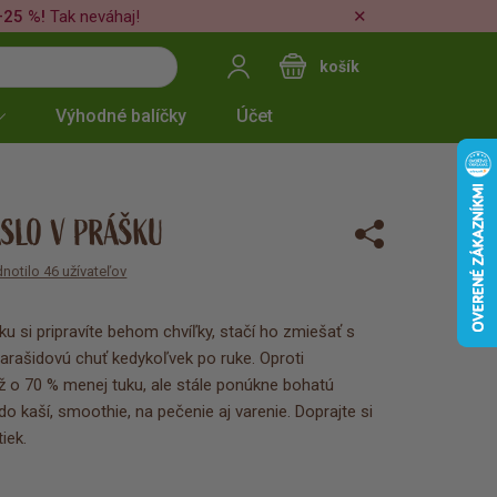
✕
–25 %!
Tak neváhaj!
košík
Výhodné balíčky
Účet
SLO V PRÁŠKU
notilo 46 užívateľov
u si pripravíte behom chvíľky, stačí ho zmiešať s
rašidovú chuť kedykoľvek po ruke. Oproti
 o 70 % menej tuku, ale stále ponúkne bohatú
 do kaší, smoothie, na pečenie aj varenie. Doprajte si
iek.