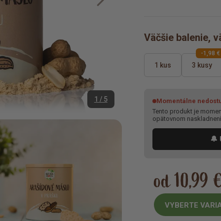
Väčšie balenie, v
-1,98 €
1 kus
3 kusy
1 / 5
Momentálne nedost
Tento produkt je moment
opätovnom naskladnen
🔔 
od 10,99 
VYBERTE VARI