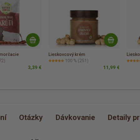
morčacie
Lieskovcový krém
Liesk
72)
100 %
(251)
3,39 €
11,99 €
ní
Otázky
Dávkovanie
Detaily p