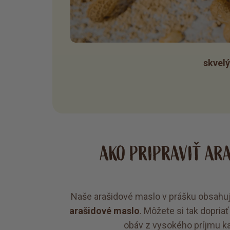
skvelý
AKO PRIPRAVIŤ AR
Naše arašidové maslo v prášku obsahu
arašidové maslo
. Môžete si tak dopria
obáv z vysokého príjmu kaló