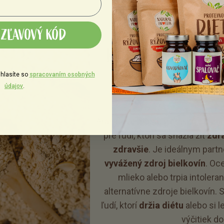
ZĽAVOVÝ KÓD
KTO NAJVIAC OCE
P
hlasíte so
spracovaním osobných
údajov
.
Arašidové maslo
v prášku
so
zn
pre ľudí, ktorí sa snažia žiť
zdr
zdravšie
. Je ideálnym partn
vyvážený zdroj bielkovín
. Oce
mlieko alebo trpia intoleran
alternatívne zdroje bielkovín
ľudí, ktorí
držia diétu
alebo si l
výčitiek do