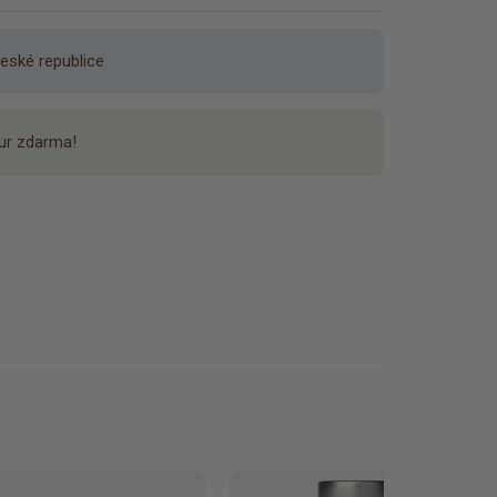
eské republice
ur zdarma!