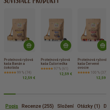
SÚVISIACE PRODUKTY
Proteínová ryžová 
Proteínová ryžová 
Proteínová ryžová 
kaša Banán a 
kaša Čučoriedka
kaša Červené 
čokoláda
ovocie
97 %
(61)
99 %
(74)
100 %
(37)
12,59 €
12,59 €
12,59 €
Popis
Recenze (255)
Složení
Otázky (1)
Dá