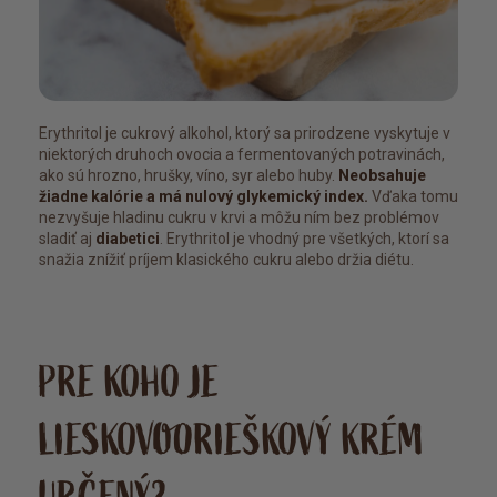
Erythritol je cukrový alkohol, ktorý sa prirodzene vyskytuje v
niektorých druhoch ovocia a fermentovaných potravinách,
ako sú hrozno, hrušky, víno, syr alebo huby.
Neobsahuje
žiadne kalórie a má nulový glykemický index.
Vďaka tomu
nezvyšuje hladinu cukru v krvi a môžu ním bez problémov
sladiť aj
diabetici
. Erythritol je vhodný pre všetkých, ktorí sa
snažia znížiť príjem klasického cukru alebo držia diétu.
PRE KOHO JE
LIESKOVOORIEŠKOVÝ KRÉM