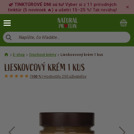
🌿 TINKTÚROVÉ DNI sú tu!
Vyber si z 11 prírodných
✕
tinktúr (5 noviniek 🔥) a ušetri 15–25 %!
Tak neváhaj!
Napíšte, čo hľadáte…
E-shop
Orechové krémy
Lieskovcový krém 1 kus
LIESKOVCOVÝ KRÉM 1 KUS
(
100 %
) Hodnotilo 255 užívateľov