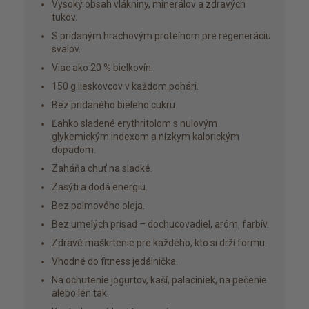
Vysoký obsah vlákniny, minerálov a zdravých
tukov.
S pridaným hrachovým proteínom pre regeneráciu
svalov.
Viac ako 20 % bielkovín.
150 g lieskovcov v každom pohári.
Bez pridaného bieleho cukru.
Ľahko sladené erythritolom s nulovým
glykemickým indexom a nízkym kalorickým
dopadom.
Zaháňa chuť na sladké.
Zasýti a dodá energiu.
Bez palmového oleja.
Bez umelých prísad – dochucovadiel, aróm, farbív.
Zdravé maškrtenie pre každého, kto si drží formu.
Vhodné do fitness jedálnička.
Na ochutenie jogurtov, kaší, palaciniek, na pečenie
alebo len tak.