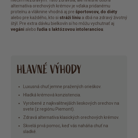
niečím nezdravým. Táto zdravšia, ale hriešne dobrá
alternatíva orechových krémov je vďaka pridanému
proteínu a vláknine vhodná aj pre
športovcov, do diéty
alebo pre každého, kto si
stráži líniu
a dbá na zdravý životný
štýl. Pre extra dávku bielkovín si ho môžu vychutnať aj
vegáni
alebo
ľudia s laktózovou intoleranciou
.
HLAVNÉ VÝHODY
Luxusná chuť jemne pražených orieškov.
Hladká krémová konzistencia.
Vyrobené z najkvalitnejších lieskových orechov na
svete (z regiónu Piemont).
Zdravá alternatíva klasických orechových krémov.
Skvelá prvá pomoc, keď vás naháňa chuť na
sladké.