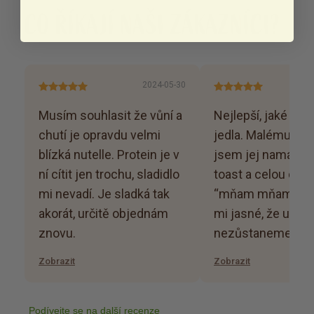
CO ŘÍKAJÍ NAŠI ZÁKAZNÍCI?
2024-05-30
Musím souhlasit že vůní a
Nejlepší, jaké jse
chutí je opravdu velmi
jedla. Malému syn
blízká nutelle. Protein je v
jsem jej namazala
ní cítit jen trochu, sladidlo
toast a celou dobu
mi nevadí. Je sladká tak
“mňam mňam mňa
akorát, určitě objednám
mi jasné, že u je
znovu.
nezůstaneme. :)
Zobrazit
Zobrazit
Podívejte se na další recenze