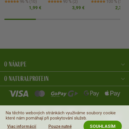
96 %
(10)
90 %
(2)
100 %
(5)
1,99 €
3,99 €
2,39 €
O NÁKUPE
NaturalProtein Poradca
Online · Som tu pre vás
O NATURALPROTEIN
Na těchto webových stránkách využíváme soubory cookie
které nám pomáhají při poskytování služeb.
SOUHLASÍM
Viac informácií
Pouze nutné