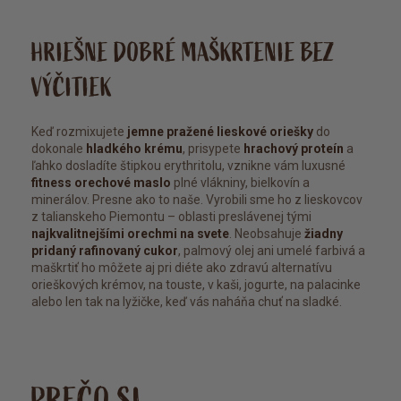
HRIEŠNE DOBRÉ MAŠKRTENIE BEZ
VÝČITIEK
Keď rozmixujete
jemne pražené lieskové oriešky
do
dokonale
hladkého krému
, prisypete
hrachový proteín
a
ľahko dosladíte štipkou erythritolu, vznikne vám luxusné
fitness orechové maslo
plné vlákniny, bielkovín a
minerálov. Presne ako to naše. Vyrobili sme ho z lieskovcov
z talianskeho Piemontu – oblasti preslávenej tými
najkvalitnejšími orechmi na svete
. Neobsahuje
žiadny
pridaný rafinovaný cukor
, palmový olej ani umelé farbivá a
maškrtiť ho môžete aj pri diéte ako zdravú alternatívu
orieškových krémov, na touste, v kaši, jogurte, na palacinke
alebo len tak na lyžičke, keď vás naháňa chuť na sladké.
PREČO SI