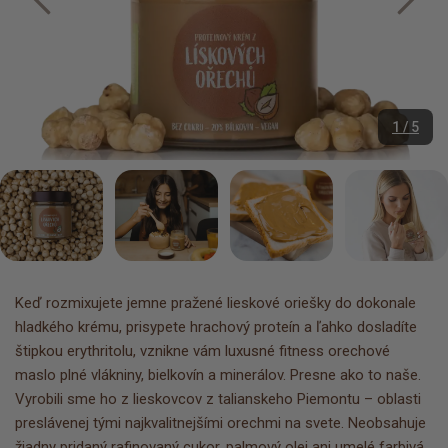
1 / 5
Keď rozmixujete jemne pražené lieskové oriešky do dokonale
hladkého krému, prisypete hrachový proteín a ľahko dosladíte
štipkou erythritolu, vznikne vám luxusné fitness orechové
maslo plné vlákniny, bielkovín a minerálov. Presne ako to naše.
Vyrobili sme ho z lieskovcov z talianskeho Piemontu – oblasti
preslávenej tými najkvalitnejšími orechmi na svete. Neobsahuje
žiadny pridaný rafinovaný cukor, palmový olej ani umelé farbivá