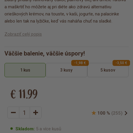
a maškrtiť ho môžete aj pri diéte ako zdravú alternatívu
orieškových krémov, na touste, v kaši, jogurte, na palacinke
alebo len tak na lyžičke, keď vás naháňa chuť na sladké.
Zobraziť celý popis
Väčšie balenie, väčšie úspory!
-1,98 €
-3,50 €
1 kus
3 kusy
5 kusov
€ 11.99
100 %
(255)
Skladom:
5 a více kusů