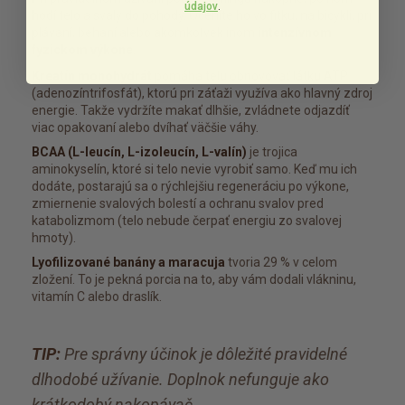
údajov
.
hodí telo a svaly do pohody. Oceníte ho vo fitku, na bicykli, pri
plávaní, behaní alebo akomkoľvek inom
intenzívnom
fyzickom výkone
.
Kreatín monohydrát
pomáha telu obnovovať látku ATP
(adenozíntrifosfát), ktorú pri záťaži využíva ako hlavný zdroj
energie. Takže vydržíte makať dlhšie, zvládnete odjazdíť
viac opakovaní alebo dvíhať väčšie váhy.
BCAA (L-leucín, L-izoleucín, L-valín)
je trojica
aminokyselín, ktoré si telo nevie vyrobiť samo. Keď mu ich
dodáte, postarajú sa o rýchlejšiu regeneráciu po výkone,
zmiernenie svalových bolestí a ochranu svalov pred
katabolizmom (telo nebude čerpať energiu zo svalovej
hmoty).
Lyofilizované banány a maracuja
tvoria 29 % v celom
zložení. To je pekná porcia na to, aby vám dodali vlákninu,
vitamín C alebo draslík.
TIP:
Pre správny účinok je dôležité pravidelné
dlhodobé užívanie. Doplnok nefunguje ako
krátkodobý nakopávač.