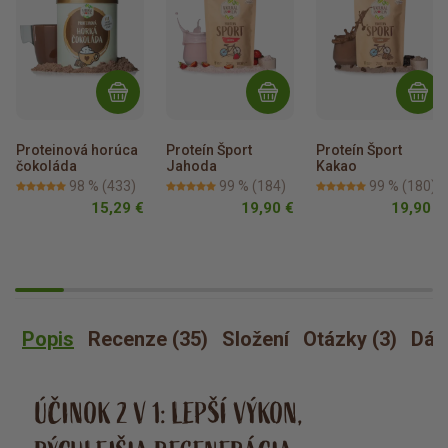
Proteinová horúca 
Proteín Šport 
Proteín Šport 
čokoláda
Jahoda
Kakao
98 %
(433)
99 %
(184)
99 %
(180)
15,29 €
19,90 €
19,90 €
Popis
Recenze (35)
Složení
Otázky (3)
Dáv
ÚČINOK 2 V 1: LEPŠÍ VÝKON,