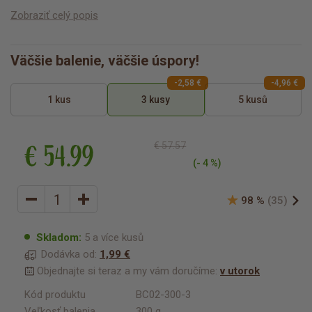
Zobraziť celý popis
Väčšie balenie, väčšie úspory!
-2,58 €
-4,96 €
1 kus
3 kusy
5 kusů
€ 54.99
€ 57.57
(- 4 %)
98 %
(35)
Skladom:
5 a více kusů
Dodávka od:
1,99 €
Objednajte si teraz a my vám doručíme:
v utorok
Kód produktu
BC02-300-3
Veľkosť balenia
300 g