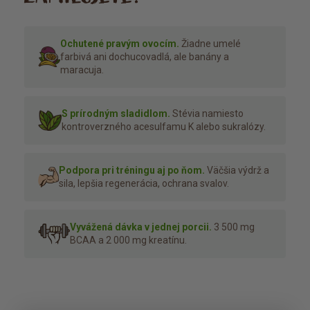
Ochutené pravým ovocím.
Žiadne umelé
farbivá ani dochucovadlá, ale banány a
maracuja.
S prírodným sladidlom.
Stévia namiesto
kontroverzného acesulfamu K alebo sukralózy.
Podpora pri tréningu aj po ňom.
Väčšia výdrž a
sila, lepšia regenerácia, ochrana svalov.
Vyvážená dávka v jednej porcii.
3 500 mg
BCAA a 2 000 mg kreatínu.