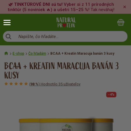
🌿 TINKTÚROVÉ DNI sú tu!
Vyber si z 11 prírodných
✕
tinktúr (5 noviniek 🔥) a ušetri 15–25 %!
Tak neváhaj!
Napíšte, čo hľadáte…
E-shop
Čo hľadám
BCAA + Kreatin Maracuja banán 3 kusy
BCAA + KREATIN MARACUJA BANÁN 3
KUSY
(
98 %
) Hodnotilo 35 užívateľov
-4%