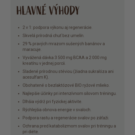
HLAVNÉ VÝHODY
2 v 1: podpora výkonu aj regenerácie.
Skvelá prírodná chuť bez umelín.
29 % pravých mrazom sušených banánov a
maracuje.
Vyvážená dávka 3 500 mg BCAA a 2 000 mg
kreatínu v jednej porcii.
Sladené prírodnou stéviou (žiadna sukralóza ani
acesulfam K).
Obohatené o bezlaktózové BIO ryžové mlieko.
Najlepšie účinky pri intenzívnom silovom tréningu.
Dlhšia výdrž pri fyzickej aktivite.
Rýchlejšia obnova energie v svaloch.
Podpora rastu a regenerácie svalov po záťaži.
Ochrana pred katabolizmom svalov pri tréningu a
pri diéte.