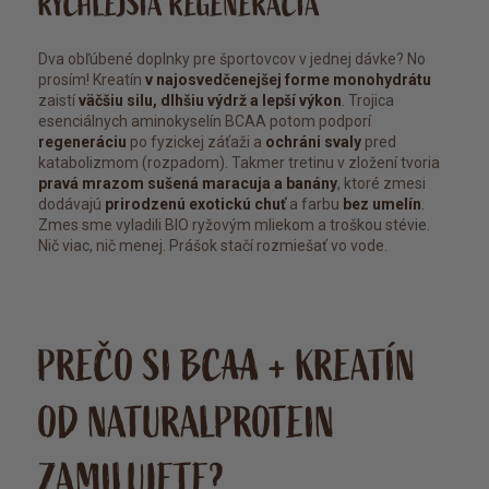
RÝCHLEJŠIA REGENERÁCIA
Dva obľúbené doplnky pre športovcov v jednej dávke? No
prosím! Kreatín
v najosvedčenejšej forme monohydrátu
zaistí
väčšiu silu, dlhšiu výdrž a lepší výkon
. Trojica
esenciálnych aminokyselín BCAA potom podporí
regeneráciu
po fyzickej záťaži a
ochráni svaly
pred
katabolizmom (rozpadom). Takmer tretinu v zložení tvoria
pravá mrazom sušená maracuja a banány
, ktoré zmesi
dodávajú
prirodzenú exotickú chuť
a farbu
bez umelín
.
Zmes sme vyladili BIO ryžovým mliekom a troškou stévie.
Nič viac, nič menej. Prášok stačí rozmiešať vo vode.
PREČO SI BCAA + KREATÍN
OD NATURALPROTEIN
ZAMILUJETE?