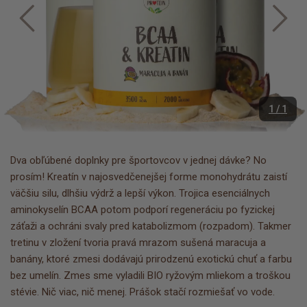
1 / 1
Dva obľúbené doplnky pre športovcov v jednej dávke? No
prosím! Kreatín v najosvedčenejšej forme monohydrátu zaistí
väčšiu silu, dlhšiu výdrž a lepší výkon. Trojica esenciálnych
aminokyselín BCAA potom podporí regeneráciu po fyzickej
záťaži a ochráni svaly pred katabolizmom (rozpadom). Takmer
tretinu v zložení tvoria pravá mrazom sušená maracuja a
banány, ktoré zmesi dodávajú prirodzenú exotickú chuť a farbu
bez umelín. Zmes sme vyladili BIO ryžovým mliekom a troškou
stévie. Nič viac, nič menej. Prášok stačí rozmiešať vo vode.