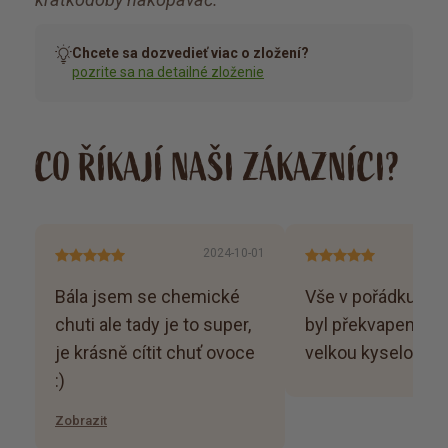
Chcete sa dozvedieť viac o zložení?
pozrite sa na detailné zloženie
CO ŘÍKAJÍ NAŠI ZÁKAZNÍCI?
2024-10-01
Bála jsem se chemické
Vše v pořádku, je
chuti ale tady je to super,
byl překvapený do
je krásně cítit chuť ovoce
velkou kyselostí.
:)
Zobrazit