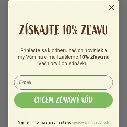
AKO BCAA + KREATÍN
FUNGUJE?
ZÍSKAJTE 10% ZĽAVU
Prihláste sa k odberu našich noviniek a
my Vám na e-mail zašleme
10% zľavu
na
Vašu prvú objednávku.
CHCEM ZĽAVOVÝ KÓD
Vyplnením formulára súhlasíte so
spracovaním osobných
Pri pravidelnom užívaní počas tréningu nakopne, po ňom