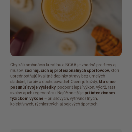
Chytrá kombinácia kreatínu a BCAA je vhodná pre ženy aj
mužov,
začínajúcich aj profesionálnych športovcov
, ktorí
uprednostňujú kvalitné doplnky stravy bez umelých
sladidiel, farbív a dochucovadiel. Ocení ju každý,
kto chce
posunúť svoje výsledky
, podporiť lepší výkon, výdrž, rast
svalov aj ich regeneráciu. Najúčinnejší je
pri intenzívnom
fyzickom výkone
– pri silových, vytrvalostných,
kolektívnych, rýchlostných aj bojových športoch.