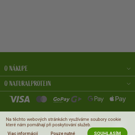
O NÁKUPE
NaturalProtein Poradca
Online · Som tu pre vás
O NATURALPROTEIN
Na těchto webových stránkách využíváme soubory cookie
které nám pomáhají při poskytování služeb.
SOUHLASÍM
Viac informácií
Pouze nutné