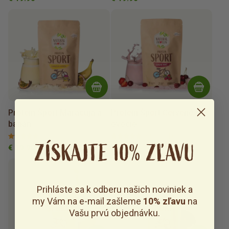
Proteín Šport Maracuja a
Proteín Šport Červené
banán
ovocie
98 %
(44)
99 %
(74)
ZÍSKAJTE 10% ZĽAVU
€ 19.90
€ 19.90
Prihláste sa k odberu našich noviniek a
my Vám na e-mail zašleme
10% zľavu
na
Vašu prvú objednávku.