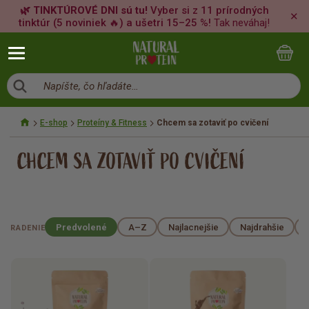
🌿 TINKTÚROVÉ DNI sú tu!
Vyber si z 11 prírodných
✕
tinktúr (5 noviniek 🔥) a ušetri 15–25 %!
Tak neváhaj!
Napíšte, čo hľadáte…
E-shop
Proteíny & Fitness
Chcem sa zotaviť po cvičení
CHCEM SA ZOTAVIŤ PO CVIČENÍ
Predvolené
A–Z
Najlacnejšie
Najdrahšie
RADENIE