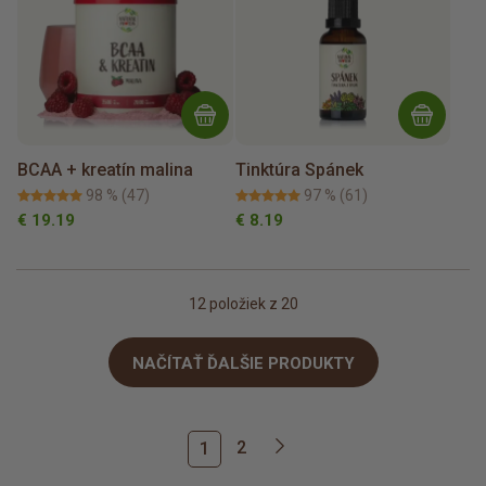
BCAA + kreatín malina
Tinktúra Spánek
98 %
(47)
97 %
(61)
€ 19.19
€ 8.19
12
položiek z 20
NAČÍTAŤ ĎALŠIE PRODUKTY
2
1