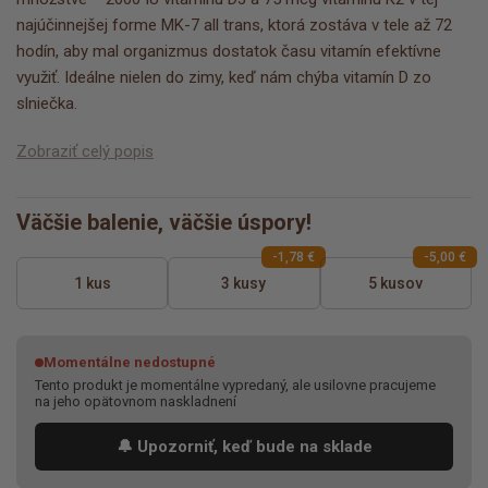
najúčinnejšej forme MK-7 all trans, ktorá zostáva v tele až 72
hodín, aby mal organizmus dostatok času vitamín efektívne
využiť. Ideálne nielen do zimy, keď nám chýba vitamín D zo
slniečka.
Zobraziť celý popis
Väčšie balenie, väčšie úspory!
-1,78 €
-5,00 €
1 kus
3 kusy
5 kusov
Momentálne nedostupné
Tento produkt je momentálne vypredaný, ale usilovne pracujeme
na jeho opätovnom naskladnení
🔔 Upozorniť, keď bude na sklade