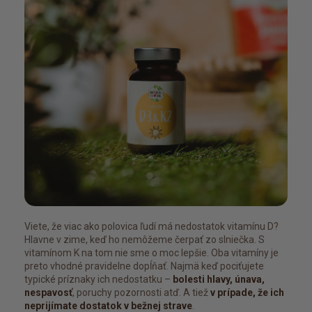
Viete, že viac ako polovica ľudí má nedostatok vitamínu D?
Hlavne v zime, keď ho nemôžeme čerpať zo slniečka. S
vitamínom K na tom nie sme o moc lepšie. Oba vitamíny je
preto vhodné pravidelne dopĺňať. Najmä keď pociťujete
typické príznaky ich nedostatku –
bolesti hlavy, únava,
nespavosť
, poruchy pozornosti atď. A tiež
v prípade, že ich
neprijímate dostatok v bežnej strave
.