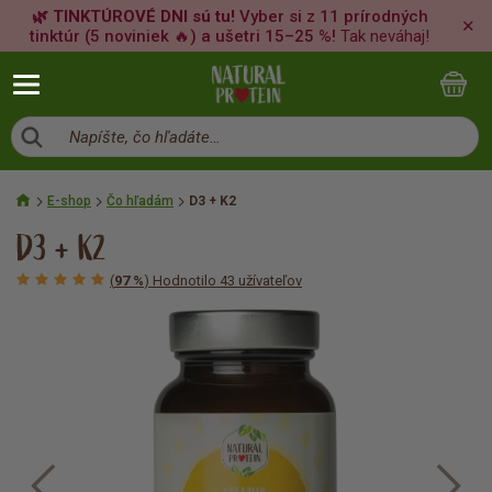
🌿 TINKTÚROVÉ DNI sú tu!
Vyber si z 11 prírodných
✕
tinktúr (5 noviniek 🔥) a ušetri 15–25 %!
Tak neváhaj!
Napíšte, čo hľadáte…
E-shop
Čo hľadám
D3 + K2
D3 + K2
(
97 %
) Hodnotilo 43 užívateľov