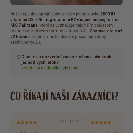
Naše kapsule doprajú vášmu telu v jednej dávke
2000 IU
vitamínu D3
a
75 mcg vitamínu K2
v najúčinnejšej forme
MK-7 all trans
, ktorá sa vyznačuje najdlhším polčasom
rozpadu oproti iným formám vitamínu K2.
Zostáva v tele až
72 hodín
a organizmus ho dokáže počas tejto doby
efektívne využiť.
Chcete sa dozvedieť viac o zložení a účinkoch
jednotlivých látok?
pozrite sa na detailné zloženie
CO ŘÍKAJÍ NAŠI ZÁKAZNÍCI?
2024-12-05