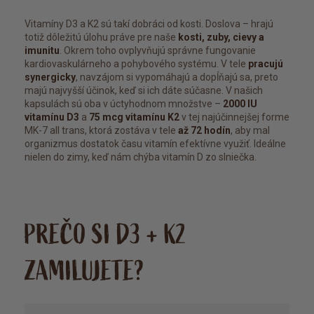
Vitamíny D3 a K2 sú takí dobráci od kosti. Doslova – hrajú
totiž dôležitú úlohu práve pre naše
kosti, zuby, cievy a
imunitu
. Okrem toho ovplyvňujú správne fungovanie
kardiovaskulárneho a pohybového systému. V tele
pracujú
synergicky
, navzájom si vypomáhajú a dopĺňajú sa, preto
majú najvyšší účinok, keď si ich dáte súčasne. V našich
kapsulách sú oba v úctyhodnom množstve –
2000 IU
vitamínu D3
a
75 mcg vitamínu K2
v tej najúčinnejšej forme
MK-7 all trans, ktorá zostáva v tele
až 72 hodín
, aby mal
organizmus dostatok času vitamín efektívne využiť. Ideálne
nielen do zimy, keď nám chýba vitamín D zo slniečka.
PREČO SI D3 + K2
ZAMILUJETE?