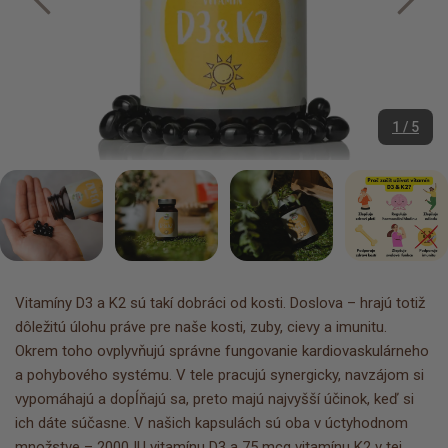
1 / 5
Vitamíny D3 a K2 sú takí dobráci od kosti. Doslova – hrajú totiž
dôležitú úlohu práve pre naše kosti, zuby, cievy a imunitu.
Okrem toho ovplyvňujú správne fungovanie kardiovaskulárneho
a pohybového systému. V tele pracujú synergicky, navzájom si
vypomáhajú a dopĺňajú sa, preto majú najvyšší účinok, keď si
ich dáte súčasne. V našich kapsulách sú oba v úctyhodnom
množstve – 2000 IU vitamínu D3 a 75 mcg vitamínu K2 v tej