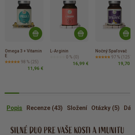
Omega 3 + Vitamin 
L-Arginin
Nočný Spaľovač
E
0 %
(0)
97 %
(1257)
98 %
(25)
16,99 €
19,70 €
11,96 €
Popis
Recenze (43)
Složení
Otázky (5)
Dáv
SILNÉ DUO PRE VAŠE KOSTI A IMUNITU