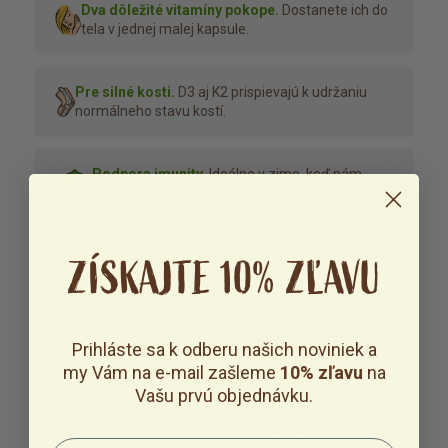
Dva dôležité vitamíny pokope.
Dostanete ich do
tela v jednej malej kapsule.
Pre silné kosti.
D3 aj K2 prispievajú k udržaniu
normálneho stavu kostí.
Podpora imunity.
Ideálne v zime, keď nám
chýba Déčko zo slniečka.
Perfektné využitie vápnika v tele.
Vitamín D
ZÍSKAJTE 10% ZĽAVU
podporí jeho vstrebávanie, vitamín K ho
nasmeruje do kostí.
Prihláste sa k odberu našich noviniek a
my Vám na e-mail zašleme
10% zľavu
na
Vašu prvú objednávku.
AKO D3 + K2 FUNGUJE?