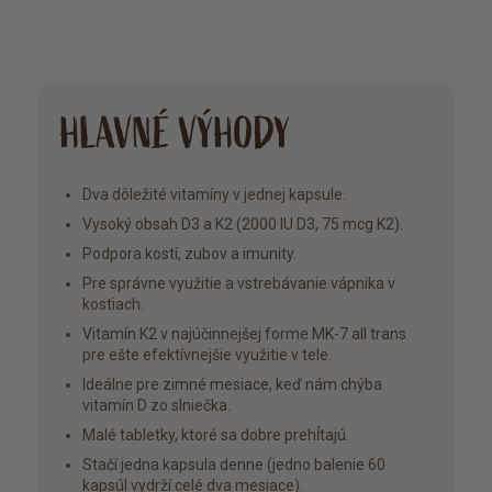
HLAVNÉ VÝHODY
Dva dôležité vitamíny v jednej kapsule.
Vysoký obsah D3 a K2 (2000 IU D3, 75 mcg K2).
Podpora kostí, zubov a imunity.
Pre správne využitie a vstrebávanie vápnika v
kostiach.
Vitamín K2 v najúčinnejšej forme MK-7 all trans
pre ešte efektívnejšie využitie v tele.
Ideálne pre zimné mesiace, keď nám chýba
vitamín D zo slniečka.
Malé tabletky, ktoré sa dobre prehĺtajú.
Stačí jedna kapsula denne (jedno balenie 60
kapsúl vydrží celé dva mesiace).