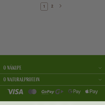
2
1
O NÁKUPE
NaturalProtein Poradca
Online · Som tu pre vás
O NATURALPROTEIN