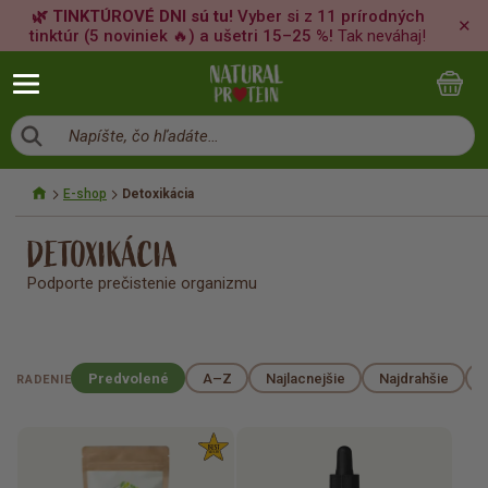
🌿 TINKTÚROVÉ DNI sú tu!
Vyber si z 11 prírodných
✕
tinktúr (5 noviniek 🔥) a ušetri 15–25 %!
Tak neváhaj!
Napíšte, čo hľadáte…
E-shop
Detoxikácia
DETOXIKÁCIA
Podporte prečistenie organizmu
Predvolené
A–Z
Najlacnejšie
Najdrahšie
RADENIE