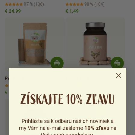
97 %
(136)
98 %
(104)
€ 24.99
€ 1.49
Psyllium
Psyllium (kapsle)
99 %
(141)
100 %
(10)
€ 4.99
€ 10.59
ZÍSKAJTE 10% ZĽAVU
Prihláste sa k odberu našich noviniek a
my Vám na e-mail zašleme
10% zľavu
na
Vašu prvú objednávku.