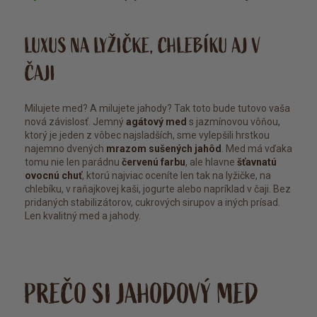
LUXUS NA LYŽIČKE, CHLEBÍKU AJ V
ČAJI
Milujete med? A milujete jahody? Tak toto bude tutovo vaša
nová závislosť. Jemný
agátový med
s jazmínovou vôňou,
ktorý je jeden z vôbec najsladších, sme vylepšili hrstkou
najemno dvených
mrazom sušených jahôd
. Med má vďaka
tomu nie len parádnu
červenú farbu
, ale hlavne
šťavnatú
ovocnú chuť
, ktorú najviac oceníte len tak na lyžičke, na
chlebíku, v raňajkovej kaši, jogurte alebo napríklad v čaji. Bez
pridaných stabilizátorov, cukrových sirupov a iných prísad.
Len kvalitný med a jahody.
PREČO SI JAHODOVÝ MED