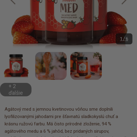
1 / 6
+ 2
ďalšie
Agátový med s jemnou kvetinovou vôňou sme doplnili
lyofilizovanými jahodami pre šťavnatú sladkokyslú chuť a
krásnu ružovú farbu. Má čisto prírodné zloženie, 94 %
agátového medu a 6 % jahôd, bez pridaných sirupov,