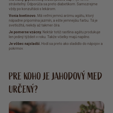
stráviteľný. Odporúča sa preto diabetikom. Samozrejme
vždy po konzultácii s lekárom.
Vonia kvetinovo.
Má veľmi jemnú arómu agátu, ktorý
nápadne pripomína jazmín, a ešte jemnejšiu farbu. Tá je
svetložltá, niekdy až takmer číra.
Je pomerne vzácny.
Nektár totiž rastlina agátu produkuje
len jediný týždeň v roku. Takže včielky majú napilno.
Je vôbec najsladší.
Hodí sa preto ako sladidlo do nápojov a
pokrmov.
PRE KOHO JE JAHODOVÝ MED
URČENÝ?