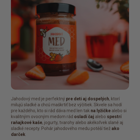
Jahodový med je perfektný
pre deti aj dospelých
, ktorí
milujú sladké a chcú maškrtiť bez výčitiek. Skvele sa hodí
pre každého, kto si rád dáva med len tak
na lyžičke
alebo si
kvalitným ovocným medom rád
osladí čaj
alebo
spestrí
raňajkové kaše
, jogurty, tvarohy alebo akékoľvek slané aj
sladké recepty. Pohár jahodového medu potěší tiež
ako
darček
.