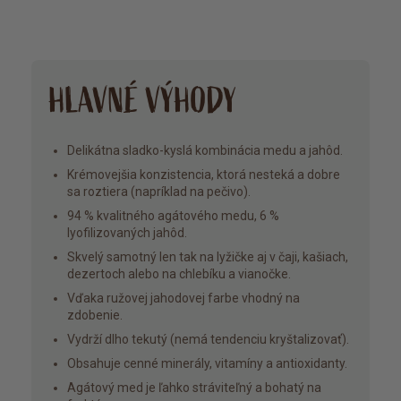
HLAVNÉ VÝHODY
Delikátna sladko-kyslá kombinácia medu a jahôd.
Krémovejšia konzistencia, ktorá nesteká a dobre
sa roztiera (napríklad na pečivo).
94 % kvalitného agátového medu, 6 %
lyofilizovaných jahôd.
Skvelý samotný len tak na lyžičke aj v čaji, kašiach,
dezertoch alebo na chlebíku a vianočke.
Vďaka ružovej jahodovej farbe vhodný na
zdobenie.
Vydrží dlho tekutý (nemá tendenciu kryštalizovať).
Obsahuje cenné minerály, vitamíny a antioxidanty.
Agátový med je ľahko stráviteľný a bohatý na