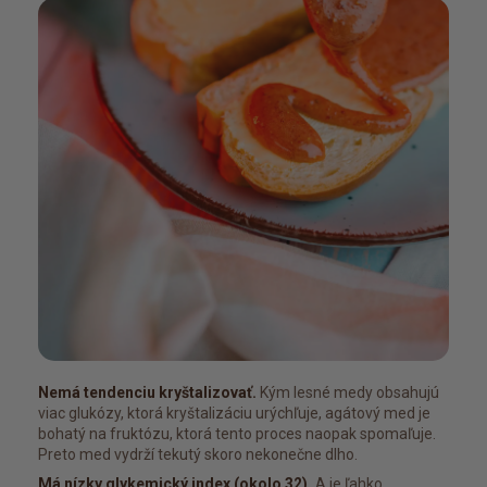
Nemá tendenciu kryštalizovať.
Kým lesné medy obsahujú
viac glukózy, ktorá kryštalizáciu urýchľuje, agátový med je
bohatý na fruktózu, ktorá tento proces naopak spomaľuje.
Preto med vydrží tekutý skoro nekonečne dlho.
Má nízky glykemický index (okolo 32).
A je ľahko