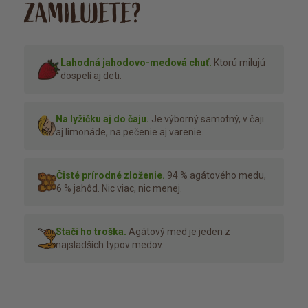
ZAMILUJETE?
Lahodná jahodovo-medová chuť.
Ktorú milujú
dospelí aj deti.
Na lyžičku aj do čaju.
Je výborný samotný, v čaji
aj limonáde, na pečenie aj varenie.
Čisté prírodné zloženie.
94 % agátového medu,
6 % jahôd. Nic viac, nic menej.
Stačí ho troška.
Agátový med je jeden z
najsladších typov medov.