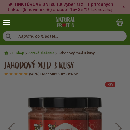
🌿 TINKTÚROVÉ DNI sú tu!
Vyber si z 11 prírodných
✕
tinktúr (5 noviniek 🔥) a ušetri 15–25 %!
Tak neváhaj!
Napíšte, čo hľadáte…
E-shop
Zdravé sladenie
Jahodový med 3 kusy
JAHODOVÝ MED 3 KUSY
(
96 %
) Hodnotilo 5 užívateľov
-3%