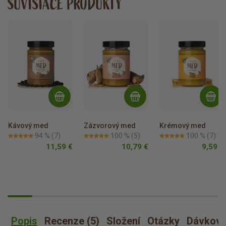
SÚVISIACE PRODUKTY
Kávový med
Zázvorový med
Krémový med
94 %
(7)
100 %
(5)
100 %
(7)
11,59 €
10,79 €
9,59 €
Popis
Recenze (5)
Složení
Otázky
Dávkova