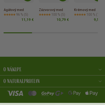
Agátový med
Zázvorový med
Krémový med
96 %
(5)
100 %
(5)
100 %
(7)
11,19 €
10,79 €
9,59 €
O NÁKUPE
NaturalProtein Poradca
Online · Som tu pre vás
O NATURALPROTEIN