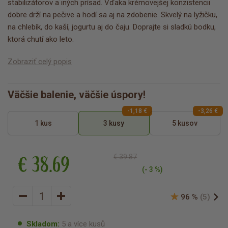
stabilizátorov a iných prísad. Vďaka krémovejšej konzistencii
dobre drží na pečive a hodí sa aj na zdobenie. Skvelý na lyžičku,
na chlebík, do kaší, jogurtu aj do čaju. Doprajte si sladkú bodku,
ktorá chutí ako leto.
Zobraziť celý popis
Väčšie balenie, väčšie úspory!
-1,18 €
-3,26 €
1 kus
3 kusy
5 kusov
€ 38.69
€ 39.87
(- 3 %)
96 %
(5)
Skladom:
5 a více kusů