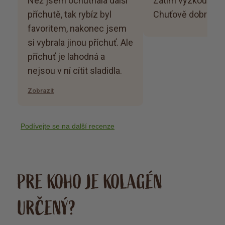
Než jsem ochutnala další
Zatím vyzkoušeno mál
příchutě, tak rybíz byl
Chuťově dobré
favoritem, nakonec jsem
si vybrala jinou příchuť. Ale
příchuť je lahodná a
nejsou v ní cítit sladidla.
Zobrazit
Podívejte se na další recenze
PRE KOHO JE KOLAGÉN
URČENÝ?