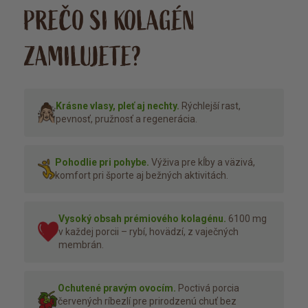
PREČO SI KOLAGÉN
ZAMILUJETE?
Krásne vlasy, pleť aj nechty.
Rýchlejší rast,
pevnosť, pružnosť a regenerácia.
Pohodlie pri pohybe.
Výživa pre kĺby a väzivá,
komfort pri športe aj bežných aktivitách.
Vysoký obsah prémiového kolagénu.
6100 mg
v každej porcii – rybí, hovädzí, z vaječných
membrán.
Ochutené pravým ovocím.
Poctivá porcia
červených ríbezlí pre prirodzenú chuť bez