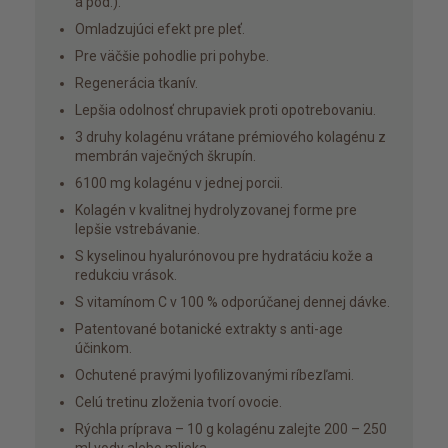
a pod.).
Omladzujúci efekt pre pleť.
Pre väčšie pohodlie pri pohybe.
Regenerácia tkanív.
Lepšia odolnosť chrupaviek proti opotrebovaniu.
3 druhy kolagénu vrátane prémiového kolagénu z
membrán vaječných škrupín.
6100 mg kolagénu v jednej porcii.
Kolagén v kvalitnej hydrolyzovanej forme pre
lepšie vstrebávanie.
S kyselinou hyalurónovou pre hydratáciu kože a
redukciu vrások.
S vitamínom C v 100 % odporúčanej dennej dávke.
Patentované botanické extrakty s anti-age
účinkom.
Ochutené pravými lyofilizovanými ríbezľami.
Celú tretinu zloženia tvorí ovocie.
Rýchla príprava – 10 g kolagénu zalejte 200 – 250