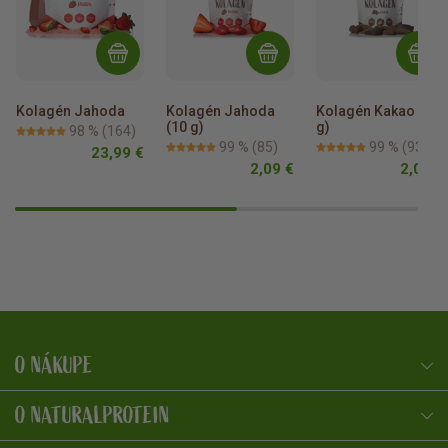
Kolagén Jahoda
Kolagén Jahoda 
Kolagén Kakao (10 
(10 g)
g)
98 %
(164)
99 %
(85)
99 %
(93)
23,99 €
2,09 €
2,09 €
O NÁKUPE
NaturalProtein Poradca
Online · Som tu pre vás
O NATURALPROTEIN