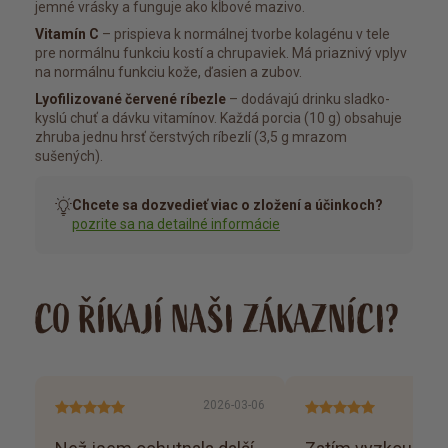
jemné vrásky a funguje ako kĺbové mazivo.
Vitamín C
– prispieva k normálnej tvorbe kolagénu v tele
pre normálnu funkciu kostí a chrupaviek. Má priaznivý vplyv
na normálnu funkciu kože, ďasien a zubov.
Lyofilizované červené ríbezle
– dodávajú drinku sladko-
kyslú chuť a dávku vitamínov. Každá porcia (10 g) obsahuje
zhruba jednu hrsť čerstvých ríbezlí (3,5 g mrazom
sušených).
Chcete sa dozvedieť viac o zložení a účinkoch?
pozrite sa na detailné informácie
CO ŘÍKAJÍ NAŠI ZÁKAZNÍCI?
2026-03-06