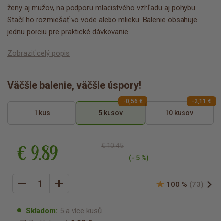
ženy aj mužov, na podporu mladistvého vzhľadu aj pohybu.
Stačí ho rozmiešať vo vode alebo mlieku. Balenie obsahuje
jednu porciu pre praktické dávkovanie.
Zobraziť celý popis
Väčšie balenie, väčšie úspory!
-0,56 €
-2,11 €
1 kus
5 kusov
10 kusov
€ 9.89
€ 10.45
(- 5 %)
100 %
(73)
Skladom:
5 a více kusů