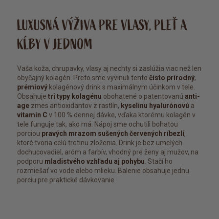
LUXUSNÁ VÝŽIVA PRE VLASY, PLEŤ A
KĹBY V JEDNOM
Vaša koža, chrupavky, vlasy aj nechty si zaslúžia viac než len
obyčajný kolagén. Preto sme vyvinuli tento
čisto prírodný
,
prémiový
kolagénový drink s maximálnym účinkom v tele.
Obsahuje
tri typy kolagénu
obohatené o patentovanú
anti-
age
zmes antioxidantov z rastlín,
kyselinu hyalurónovú
a
vitamín C
v 100 % dennej dávke, vďaka ktorému kolagén v
tele funguje tak, ako má. Nápoj sme ochutili bohatou
porciou
pravých mrazom sušených červených ríbezlí
,
ktoré tvoria celú tretinu zloženia. Drink je bez umelých
dochucovadiel, aróm a farbív, vhodný pre ženy aj mužov, na
podporu
mladistvého vzhľadu aj pohybu
. Stačí ho
rozmiešať vo vode alebo mlieku. Balenie obsahuje jednu
porciu pre praktické dávkovanie.