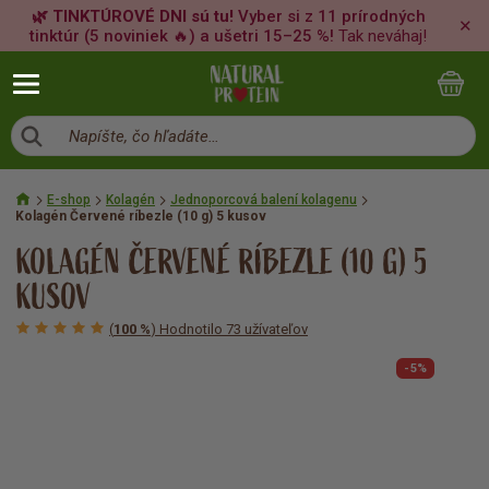
🌿 TINKTÚROVÉ DNI sú tu!
Vyber si z 11 prírodných
✕
tinktúr (5 noviniek 🔥) a ušetri 15–25 %!
Tak neváhaj!
Napíšte, čo hľadáte…
E-shop
Kolagén
Jednoporcová balení kolagenu
Kolagén Červené ríbezle (10 g) 5 kusov
KOLAGÉN ČERVENÉ RÍBEZLE (10 G) 5
KUSOV
(
100 %
) Hodnotilo 73 užívateľov
-5%