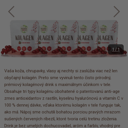
1 / 1
Vaša koža, chrupavky, vlasy aj nechty si zaslúžia viac než len
obyčajný kolagén. Preto sme vyvinuli tento čisto prírodný,
prémiový kolagénový drink s maximálnym účinkom v tele.
Obsahuje tri typy kolagénu obohatené o patentovanú anti-age
zmes antioxidantov z rastlín, kyselinu hyalurónovú a vitamín C v
100 % dennej dávke, vďaka ktorému kolagén v tele funguje tak,
ako má. Nápoj sme ochutili bohatou porciou pravých mrazom
sušených červených ríbezlí, ktoré tvoria celú tretinu zloženia.
Drink je bez umelých dochucovadiel, aróm a farbív, vhodný pre