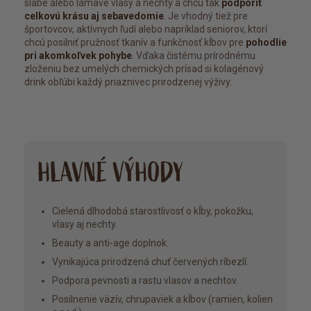
slabé alebo lámavé vlasy a nechty a chcú tak
podporiť
celkovú krásu aj sebavedomie
. Je vhodný tiež pre
športovcov, aktívnych ľudí alebo napríklad seniorov, ktorí
chcú posilniť pružnosť tkanív a funkčnosť kĺbov pre
pohodlie
pri akomkoľvek pohybe
. Vďaka čistému prírodnému
zloženiu bez umelých chemických prísad si kolagénový
drink obľúbi každý priaznivec prirodzenej výživy.
HLAVNÉ VÝHODY
Cielená dlhodobá starostlivosť o kĺby, pokožku,
vlasy aj nechty.
Beauty a anti-age doplnok.
Vynikajúca prirodzená chuť červených ríbezlí.
Podpora pevnosti a rastu vlasov a nechtov.
Posilnenie väzív, chrupaviek a kĺbov (ramien, kolien