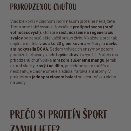
PRIRODZENOU CHUŤOU
Viac bielkovín v žiadnom inom našom proteíne nenájdete.
Tento sme totiž vyvinuli špeciálne
pre športovcov (profi i
voľnočasových)
, ktorí pre
rast, udržanie a regeneráciu
svalov
potrebujú ešte väčší prísun živín. V každej porcii tak
doplníte do tela
viac ako 23 g bielkovín
a veľkorysú
dávku
aminokyselín BCAA
. Sedem tráviacich enzýmov potom
pomôže bielkoviny v tele
lepšie stráviť
a využiť. Proteín má
prirodzenú chuť vďaka
mrazom sušenému mangu
, je tak
akurát sladký,
zasýti na dlho
, perfektne sa rozpúšťa a
neobsahuje žiadne umelé sladidlá, farbivá ani arómy. V
praktickom
jednoporciovom balení
na ochutnávku alebo
na cesty.
PREČO SI PROTEÍN ŠPORT
ZAMILUJETE?