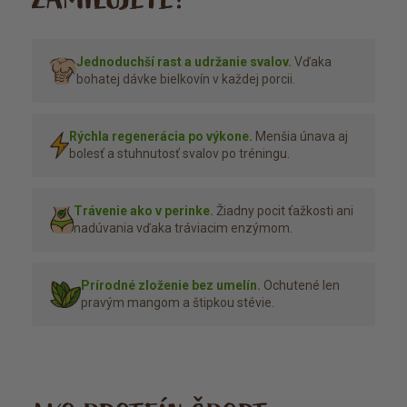
Jednoduchší rast a udržanie svalov.
Vďaka
bohatej dávke bielkovín v každej porcii.
Rýchla regenerácia po výkone.
Menšia únava aj
bolesť a stuhnutosť svalov po tréningu.
Trávenie ako v perinke.
Žiadny pocit ťažkosti ani
nadúvania vďaka tráviacim enzýmom.
Prírodné zloženie bez umelín.
Ochutené len
pravým mangom a štipkou stévie.