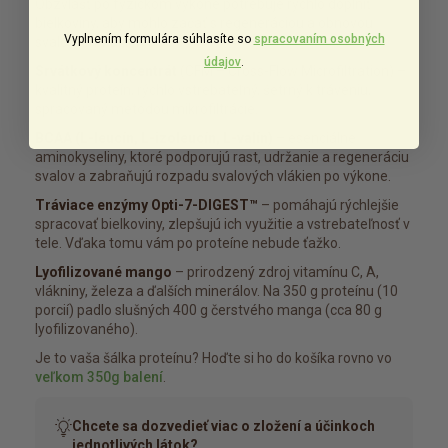
Obzvlášť po fyzickom výkone potrebuje rýchlo doplniť
bielkoviny, aby mohlo začať s regeneráciou a obnovou
Vyplnením formulára súhlasíte so
spracovaním osobných
svalových vlákien.
údajov
.
Srvátkový koncentrát
(CFM – Cross-Flow Microfiltration) –
kvalitný proteín, rýchlo vstrebateľný, šetrný k tráveniu,
spracovaný metódou mikrofiltrácie.
BCAA (L-leucín, L-izoleucín, L-valín)
– esenciálne
aminokyseliny, ktoré podporujú rast, udržanie a regeneráciu
svalov a zabraňujú rozpadu svalových vlákien po výkone.
Tráviace enzýmy Opti-7-DIGEST™
– pomáhajú rýchlejšie
spracovať bielkoviny, zlepšujú ich využitie a vstrebateľnosť v
tele. Vďaka tomu vám po proteíne nebude ťažko.
Lyofilizované mango
– prirodzený zdroj vitamínu C, A,
vlákniny, železa a ďalších minerálov. Na 350 g proteínu (10
porcií) padlo slušných 400 g čerstvého manga (cca 80 g
lyofilizovaného).
Je to vaša šálka proteínu? Hoďte si ho do košíka rovno vo
veľkom 350g balení
.
Chcete sa dozvedieť viac o zložení a účinkoch
jednotlivých látok?