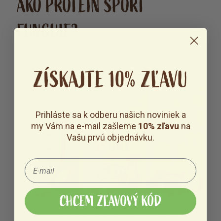
AKO PROTEÍN ŠPORT
FUNGUJE?
ZÍSKAJTE 10% ZĽAVU
Prihláste sa k odberu našich noviniek a
my Vám na e-mail zašleme
10% zľavu
na
Vašu prvú objednávku.
CHCEM ZĽAVOVÝ KÓD
Keď si dávate do tela, nezabudnite to telu tiež vrátiť.