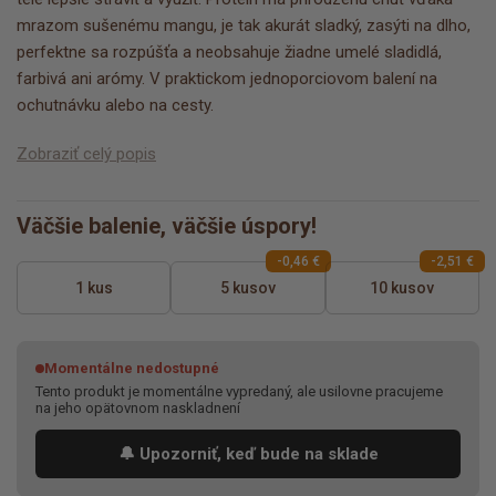
mrazom sušenému mangu, je tak akurát sladký, zasýti na dlho,
perfektne sa rozpúšťa a neobsahuje žiadne umelé sladidlá,
farbivá ani arómy. V praktickom jednoporciovom balení na
ochutnávku alebo na cesty.
Zobraziť celý popis
Väčšie balenie, väčšie úspory!
-0,46 €
-2,51 €
1 kus
5 kusov
10 kusov
Momentálne nedostupné
Tento produkt je momentálne vypredaný, ale usilovne pracujeme
na jeho opätovnom naskladnení
🔔 Upozorniť, keď bude na sklade