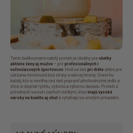
Tento bielkovinami nabitý proteín je ideálny pre
všetky
aktívne ženy aj mužov
– pre
profesionálnych i
voľnočasových športovcov
. Hodí sa tiež
pri diéte
alebo pre
udržanie hmotnosti bez straty svalovej hmoty. Ocení ho
každý, kto si nestíha cez deň pripraviť plnohodnotné jedlo a
chce si dopriať rýchlu, výživnú a výbornú desiatu. Proteín z
prírodných surovín zachutí všetkým, ktorí
majú vysoké
nároky na kvalitu aj chuť
a vyhýbajú sa umelým prísadám.