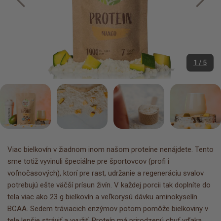
1 / 5
Viac bielkovín v žiadnom inom našom proteíne nenájdete. Tento
sme totiž vyvinuli špeciálne pre športovcov (profi i
voľnočasových), ktorí pre rast, udržanie a regeneráciu svalov
potrebujú ešte väčší prísun živín. V každej porcii tak doplníte do
tela viac ako 23 g bielkovín a veľkorysú dávku aminokyselín
BCAA. Sedem tráviacich enzýmov potom pomôže bielkoviny v
tele lepšie stráviť a využiť. Proteín má prirodzenú chuť vďaka