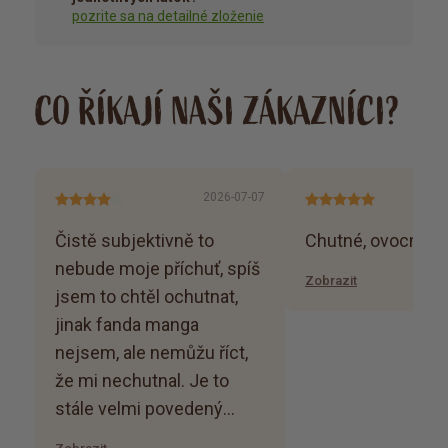
pozrite sa na detailné zloženie
CO ŘÍKAJÍ NAŠI ZÁKAZNÍCI?
2026-07-07
Čistě subjektivně to
Chutné, ovocné, p
nebude moje příchuť, spíš
Zobrazit
jsem to chtěl ochutnat,
jinak fanda manga
nejsem, ale nemůžu říct,
že mi nechutnal. Je to
stále velmi povedený
produkt.