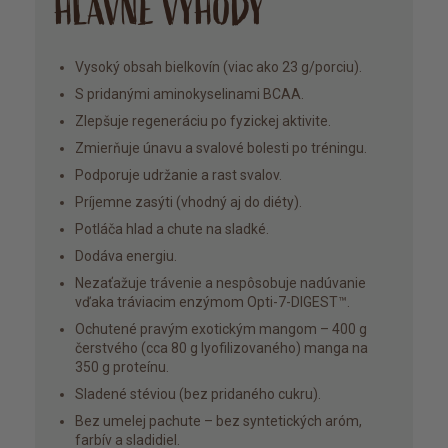
HLAVNÉ VÝHODY
Vysoký obsah bielkovín (viac ako 23 g/porciu).
S pridanými aminokyselinami BCAA.
Zlepšuje regeneráciu po fyzickej aktivite.
Zmierňuje únavu a svalové bolesti po tréningu.
Podporuje udržanie a rast svalov.
Príjemne zasýti (vhodný aj do diéty).
Potláča hlad a chute na sladké.
Dodáva energiu.
Nezaťažuje trávenie a nespôsobuje nadúvanie
vďaka tráviacim enzýmom Opti-7-DIGEST™.
Ochutené pravým exotickým mangom – 400 g
čerstvého (cca 80 g lyofilizovaného) manga na
350 g proteínu.
Sladené stéviou (bez pridaného cukru).
Bez umelej pachute – bez syntetických aróm,
farbív a sladidiel.