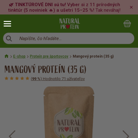
🌿 TINKTÚROVÉ DNI sú tu!
Vyber si z 11 prírodných
✕
tinktúr (5 noviniek 🔥) a ušetri 15–25 %!
Tak neváhaj!
Napíšte, čo hľadáte…
E-shop
Proteín pre športovcov
Mangový proteín (35 g)
MANGOVÝ PROTEÍN (35 G)
(
99 %
) Hodnotilo 71 užívateľov