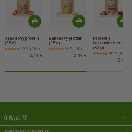
Jahodový proteín 
Banánový proteín 
Proteín s 
(35 g)
(35 g)
červeným ovocím 
(35 g)
99 %
(148)
97 %
(90)
99 %
(92)
2,49 €
2,49 €
2,49 €
O NÁKUPE
NaturalProtein Poradca
Online · Som tu pre vás