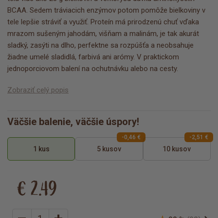
BCAA. Sedem tráviacich enzýmov potom pomôže bielkoviny v
tele lepšie stráviť a využiť. Proteín má prirodzenú chuť vďaka
mrazom sušeným jahodám, višňam a malinám, je tak akurát
sladký, zasýti na dlho, perfektne sa rozpúšťa a neobsahuje
žiadne umelé sladidlá, farbivá ani arómy. V praktickom
jednoporciovom balení na ochutnávku alebo na cesty.
Zobraziť celý popis
Väčšie balenie, väčšie úspory!
-0,46 €
-2,51 €
1 kus
5 kusov
10 kusov
€ 2.49