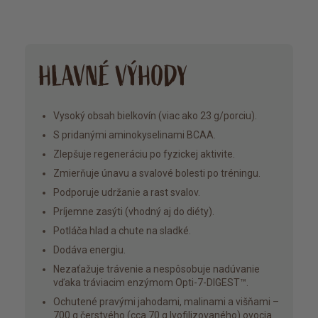
HLAVNÉ VÝHODY
Vysoký obsah bielkovín (viac ako 23 g/porciu).
S pridanými aminokyselinami BCAA.
Zlepšuje regeneráciu po fyzickej aktivite.
Zmierňuje únavu a svalové bolesti po tréningu.
Podporuje udržanie a rast svalov.
Príjemne zasýti (vhodný aj do diéty).
Potláča hlad a chute na sladké.
Dodáva energiu.
Nezaťažuje trávenie a nespôsobuje nadúvanie
vďaka tráviacim enzýmom Opti-7-DIGEST™.
Ochutené pravými jahodami, malinami a višňami –
700 g čerstvého (cca 70 g lyofilizovaného) ovocia