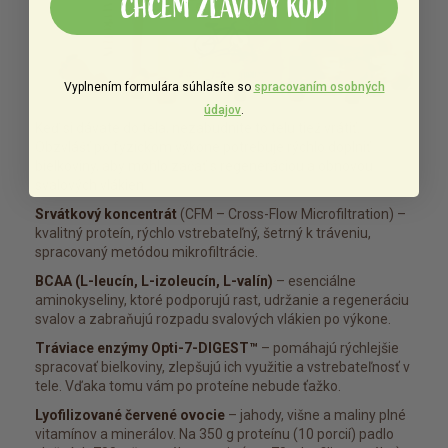
CHCEM ZĽAVOVÝ KÓD
Vyplnením formulára súhlasíte so
spracovaním osobných
údajov
.
Keď si dávate do tela, nezabudnite to telu tiež vrátiť.
Obzvlášť po fyzickom výkone potrebuje rýchlo doplniť
bielkoviny, aby mohlo začať s regeneráciou a obnovou
svalových vlákien.
Srvátkový koncentrát
(CFM – Cross-Flow Microfiltration) –
kvalitný proteín, rýchlo vstrebateľný, šetrný k tráveniu,
spracovaný metódou mikrofiltrácie.
BCAA (L-leucín, L-izoleucín, L-valín)
– esenciálne
aminokyseliny, ktoré podporujú rast, udržanie a regeneráciu
svalov a zabraňujú rozpadu svalových vlákien po výkone.
Tráviace enzýmy Opti-7-DIGEST™
– pomáhajú rýchlejšie
spracovať bielkoviny, zlepšujú ich využitie a vstrebateľnosť v
tele. Vďaka tomu vám po proteíne nebude ťažko.
Lyofilizované červené ovocie
– jahody, višne a maliny plné
vitamínov a minerálov. Na 350 g proteínu (10 porcií) padlo