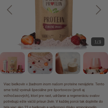
1 / 5
Viac bielkovín v žiadnom inom našom proteíne nenájdete. Tento
sme totiž vyvinuli špeciálne pre športovcov (profi aj
voľnočasových), ktorí pre rast, udržanie a regeneráciu svalov
potrebujú ešte väčší prísun živín. V každej porcii tak doplníte do
tela viac ako 23 g bielkovín a veľkorysú dávku aminokyselín