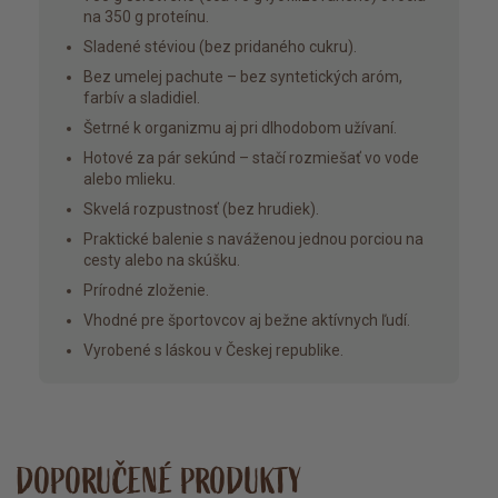
na 350 g proteínu.
Sladené stéviou (bez pridaného cukru).
Bez umelej pachute – bez syntetických aróm,
farbív a sladidiel.
Šetrné k organizmu aj pri dlhodobom užívaní.
Hotové za pár sekúnd – stačí rozmiešať vo vode
alebo mlieku.
Skvelá rozpustnosť (bez hrudiek).
Praktické balenie s naváženou jednou porciou na
cesty alebo na skúšku.
Prírodné zloženie.
Vhodné pre športovcov aj bežne aktívnych ľudí.
Vyrobené s láskou v Českej republike.
DOPORUČENÉ PRODUKTY