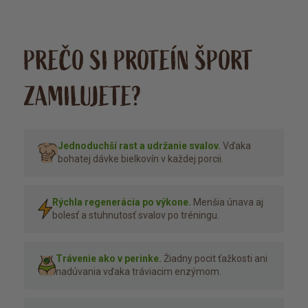
PREČO SI PROTEÍN ŠPORT
ZAMILUJETE?
Jednoduchší rast a udržanie svalov.
Vďaka
bohatej dávke bielkovín v každej porcii.
Rýchla regenerácia po výkone.
Menšia únava aj
bolesť a stuhnutosť svalov po tréningu.
Trávenie ako v perinke.
Žiadny pocit ťažkosti ani
nadúvania vďaka tráviacim enzýmom.