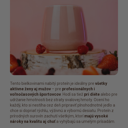
Tento bielkovinami nabitý proteín je ideálny pre
všetky
aktívne ženy aj mužov
– pre
profesionálnych i
voľnočasových športovcov
. Hodí sa tiež
pri diéte
alebo pre
udržanie hmotnosti bez straty svalovej hmoty. Ocení ho
každý, kto si nestíha cez deň pripraviť plnohodnotné jedlo a
chce si dopriať rýchlu, výživnú a výbornú desiatu. Proteín z
prírodných surovín zachutí všetkým, ktorí
majú vysoké
nároky na kvalitu aj chuť
a vyhýbajú sa umelým prísadám.