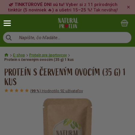
🌿 TINKTÚROVÉ DNI sú tu!
Vyber si z 11 prírodných
✕
tinktúr (5 noviniek 🔥) a ušetri 15–25 %!
Tak neváhaj!
Napíšte, čo hľadáte…
E-shop
Proteín pre športovcov
Proteín s červeným ovocím (35 g) 1 kus
PROTEÍN S ČERVENÝM OVOCÍM (35 G) 1
KUS
(
99 %
) Hodnotilo 92 užívateľov