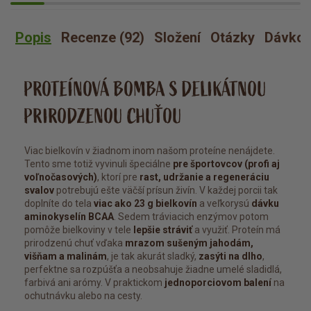
Popis
Recenze (92)
Složení
Otázky
Dávkov
PROTEÍNOVÁ BOMBA S DELIKÁTNOU
PRIRODZENOU CHUŤOU
Viac bielkovín v žiadnom inom našom proteíne nenájdete.
Tento sme totiž vyvinuli špeciálne
pre športovcov (profi aj
voľnočasových)
, ktorí pre
rast, udržanie a regeneráciu
svalov
potrebujú ešte väčší prísun živín. V každej porcii tak
doplníte do tela
viac ako 23 g bielkovín
a veľkorysú
dávku
aminokyselín BCAA
. Sedem tráviacich enzýmov potom
pomôže bielkoviny v tele
lepšie stráviť
a využiť. Proteín má
prirodzenú chuť vďaka
mrazom sušeným jahodám,
višňam a malinám
, je tak akurát sladký,
zasýti na dlho
,
perfektne sa rozpúšťa a neobsahuje žiadne umelé sladidlá,
farbivá ani arómy. V praktickom
jednoporciovom balení
na
ochutnávku alebo na cesty.