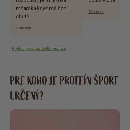
rozpouští, je to taková
dobrá volba
mňamka když mě honí
Zobrazit
chutě
Zobrazit
Podívejte se na další recenze
PRE KOHO JE PROTEÍN ŠPORT
URČENÝ?