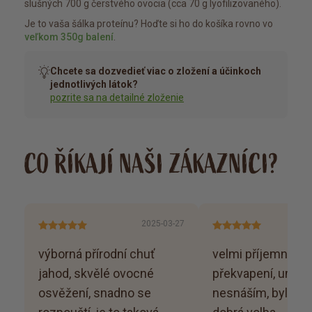
slušných 700 g čerstvého ovocia (cca 70 g lyofilizovaného).
Je to vaša šálka proteínu? Hoďte si ho do košíka rovno vo
veľkom 350g balení
.
Chcete sa dozvedieť viac o zložení a účinkoch
jednotlivých látok?
pozrite sa na detailné zloženie
CO ŘÍKAJÍ NAŠI ZÁKAZNÍCI?
2025-03-27
výborná přírodní chuť
velmi příjemné
jahod, skvělé ovocné
překvapení, uměla
osvěžení, snadno se
nesnáším, byla to