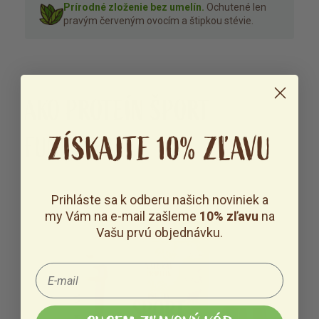
Prírodné zloženie bez umelín.
Ochutené len
pravým červeným ovocím a štipkou stévie.
AKO PROTEÍN ŠPORT
ZÍSKAJTE 10% ZĽAVU
FUNGUJE?
Prihláste sa k odberu našich noviniek a
my Vám na e-mail zašleme
10% zľavu
na
Vašu prvú objednávku.