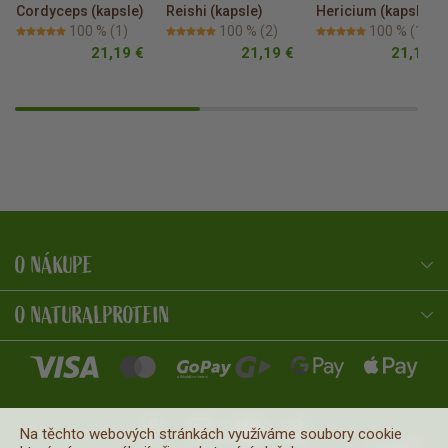
Cordyceps (kapsle)
Reishi (kapsle)
Hericium (kapsle)
100 %
(1)
100 %
(2)
100 %
(1)
21,19 €
21,19 €
21,19 €
O NÁKUPE
NaturalProtein Poradca
Online · Som tu pre vás
O NATURALPROTEIN
Na těchto webových stránkách využíváme soubory cookie