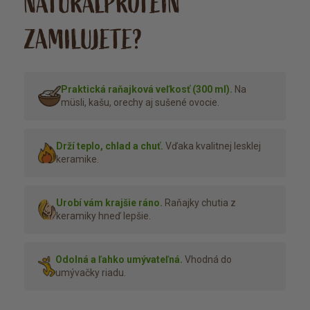
NATURALPROTEIN
ZAMILUJETE?
Praktická raňajková veľkosť (300 ml).
Na
müsli, kašu, orechy aj sušené ovocie.
Drží teplo, chlad a chuť.
Vďaka kvalitnej lesklej
keramike.
Urobí vám krajšie ráno.
Raňajky chutia z
keramiky hneď lepšie.
Odolná a ľahko umývateľná.
Vhodná do
umývačky riadu.