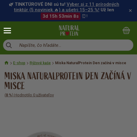
🌿 TINKTÚROVÉ DNI sú tu!
Vyber si z 11 prírodných
tinktúr (5 noviniek 🔥) a ušetri 15–25 %!
Už len
✕
3d 15h 53min 8s
⏰!
Napíšte, čo hľadáte…
E-shop
Rýžové kaše
Miska NaturalProtein Den začíná v misce
MISKA NATURALPROTEIN DEN ZAČÍNÁ V
MISCE
(
0 %
) Hodnotilo 0 užívateľov