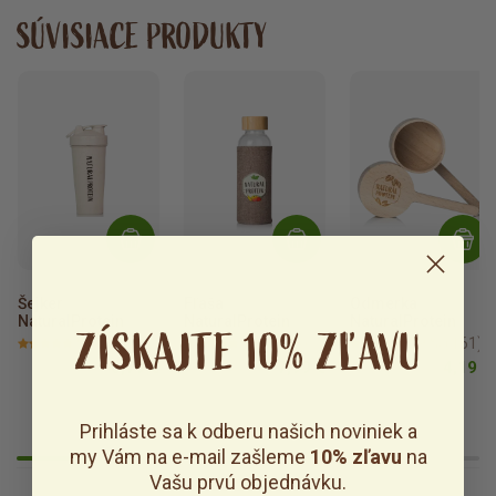
SÚVISIACE PRODUKTY
Šejker 
Fľaša 
Odmerka 
NaturalProtein
NaturalProtein
NaturalProtein
ZÍSKAJTE 10% ZĽAVU
98 %
(238)
98 %
(53)
99 %
(161)
6,79 €
7,99 €
4,19 €
Prihláste sa k odberu našich noviniek a
my Vám na e-mail zašleme
10% zľavu
na
Vašu prvú objednávku.