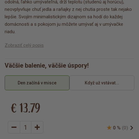
odolná, ľahko umývateľná, drží teplotu (studenú aj horúcu),
neovplyvňuje chuť jedla a raňajky z nej chutia proste tak nejako
lepšie. Svojím minimalistickým dizajnom sa hodí do každej
domácnosti a s pokojom ju môžete umývať aj v umývačke
riadu.
Zobraziť celý popis
Väčšie balenie, väčšie úspory!
Den začíná v misce
Když už vstávat...
€ 13.79
0 %
(0)