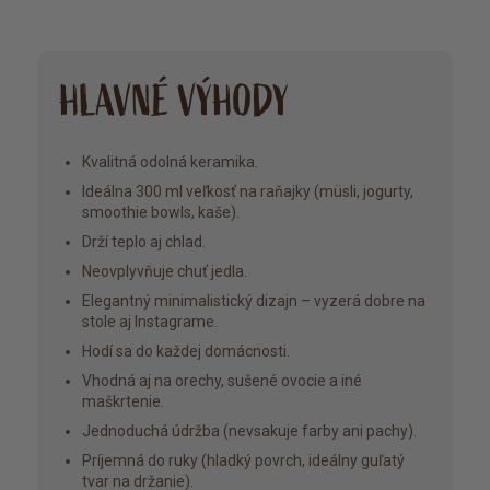
HLAVNÉ VÝHODY
Kvalitná odolná keramika.
Ideálna 300 ml veľkosť na raňajky (müsli, jogurty,
smoothie bowls, kaše).
Drží teplo aj chlad.
Neovplyvňuje chuť jedla.
Elegantný minimalistický dizajn – vyzerá dobre na
stole aj Instagrame.
Hodí sa do každej domácnosti.
Vhodná aj na orechy, sušené ovocie a iné
maškrtenie.
Jednoduchá údržba (nevsakuje farby ani pachy).
Príjemná do ruky (hladký povrch, ideálny guľatý
tvar na držanie).