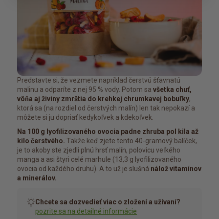
Predstavte si, že vezmete napríklad čerstvú šťavnatú
malinu a odparíte z nej 95 % vody. Potom sa
všetka chuť,
vôňa aj živiny zmrštia do krehkej chrumkavej bobuľky
,
ktorá sa (na rozdiel od čerstvých malín) len tak nepokazí a
môžete si ju dopriať kedykoľvek a kdekoľvek.
Na 100 g lyofilizovaného ovocia padne zhruba pol kila až
kilo čerstvého.
Takže keď zjete tento 40-gramový balíček,
je to akoby ste zjedli plnú hrsť malín, polovicu veľkého
manga a asi štyri celé marhule (13,3 g lyofilizovaného
ovocia od každého druhu). A to už je slušná
nálož vitamínov
a minerálov.
Chcete sa dozvedieť viac o zložení a užívaní?
pozrite sa na detailné informácie