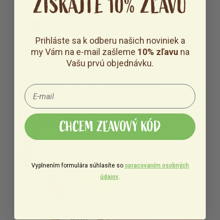
ZÍSKAJTE 10% ZĽAVU
Praktické uzatvárateľné balenie.
Ideálne na
cesty, do práce, na tréning aj do školy.
Prihláste sa k odberu našich noviniek a
my Vám na e-mail zašleme
10% zľavu
na
Vašu prvú objednávku.
AKO FUNGUJE SUŠENIE
MRAZOM?
CHCEM ZĽAVOVÝ KÓD
Vyplnením formulára súhlasíte so
spracovaním osobných
údajov
.