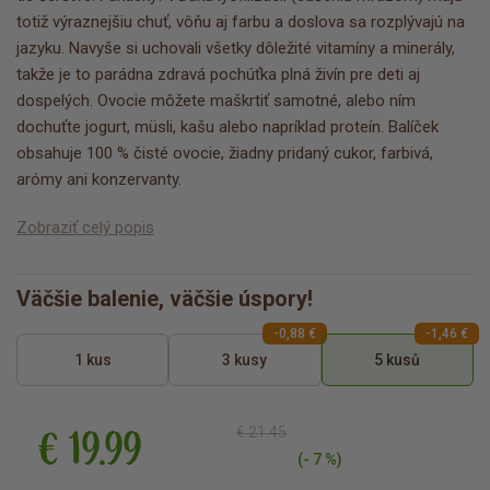
totiž výraznejšiu chuť, vôňu aj farbu a doslova sa rozplývajú na
jazyku. Navyše si uchovali všetky dôležité vitamíny a minerály,
takže je to parádna zdravá pochúťka plná živín pre deti aj
dospelých. Ovocie môžete maškrtiť samotné, alebo ním
dochuťte jogurt, müsli, kašu alebo napríklad proteín. Balíček
obsahuje 100 % čisté ovocie, žiadny pridaný cukor, farbivá,
arómy ani konzervanty.
Zobraziť celý popis
Väčšie balenie, väčšie úspory!
-0,88 €
-1,46 €
1 kus
3 kusy
5 kusů
€ 19.99
€ 21.45
(- 7 %)