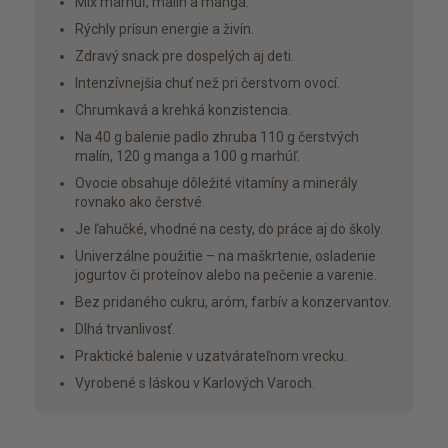
Mix marhúľ, malín a manga.
Rýchly prísun energie a živín.
Zdravý snack pre dospelých aj deti.
Intenzívnejšia chuť než pri čerstvom ovocí.
Chrumkavá a krehká konzistencia.
Na 40 g balenie padlo zhruba 110 g čerstvých
malín, 120 g manga a 100 g marhúľ.
Ovocie obsahuje dôležité vitamíny a minerály
rovnako ako čerstvé.
Je ľahučké, vhodné na cesty, do práce aj do školy.
Univerzálne použitie – na maškrtenie, osladenie
jogurtov či proteínov alebo na pečenie a varenie.
Bez pridaného cukru, aróm, farbív a konzervantov.
Dlhá trvanlivosť.
Praktické balenie v uzatvárateľnom vrecku.
Vyrobené s láskou v Karlových Varoch.