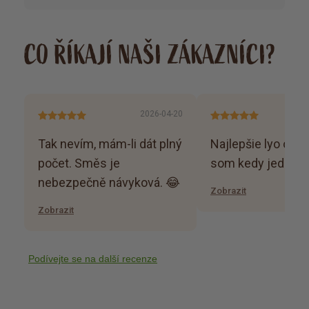
CO ŘÍKAJÍ NAŠI ZÁKAZNÍCI?
2026-04-20
Tak nevím, mám-li dát plný
Najlepšie lyo ovoc
počet. Směs je
som kedy jedla
nebezpečně návyková. 😂
Zobrazit
Zobrazit
Podívejte se na další recenze