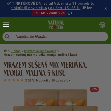
🌿 TINKTÚROVÉ DNI sú tu!
Vyber si z 11 prírodných
tinktúr (5 noviniek 🔥) a ušetri 15–25 %!
Už len
✕
3d 16h 22min 28s
⏰!
Napíšte, čo hľadáte…
E-shop
Mrazom sušené ovocie
Mrazem sušený mix meruňka, mango, malina 5 kusů
MRAZEM SUŠENÝ MIX MERUŇKA,
MANGO, MALINA 5 KUSŮ
(
100 %
) Hodnotilo 10 užívateľov
-7%