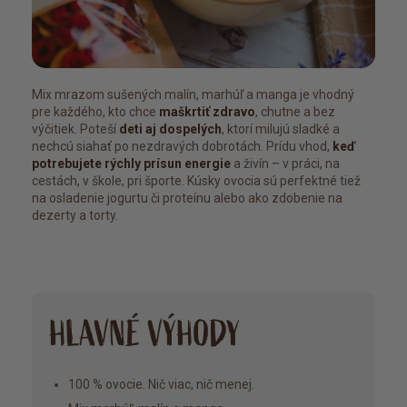
Mix mrazom sušených malín, marhúľ a manga je vhodný
pre každého, kto chce
maškrtiť zdravo
, chutne a bez
výčitiek. Poteší
deti aj dospelých
, ktorí milujú sladké a
nechcú siahať po nezdravých dobrotách. Prídu vhod,
keď
potrebujete rýchly prísun energie
a živín – v práci, na
cestách, v škole, pri športe. Kúsky ovocia sú perfektné tiež
na osladenie jogurtu či proteínu alebo ako zdobenie na
dezerty a torty.
HLAVNÉ VÝHODY
100 % ovocie. Nič viac, nič menej.