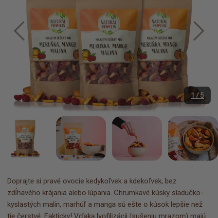
1 / 5
Doprajte si pravé ovocie kedykoľvek a kdekoľvek, bez
zdĺhavého krájania alebo lúpania. Chrumkavé kúsky sladučko-
kyslastých malín, marhúľ a manga sú ešte o kúsok lepšie než
tie čerstvé. Fakticky! Vďaka lyofilizácii (sušeniu mrazom) majú