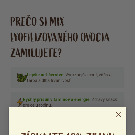
PREČO SI MIX
LYOFILIZOVANÉHO OVOCIA
ZAMILUJETE?
Lepšie než čerstvé.
Výraznejšia chuť, vôňa aj
farba a dlhá trvanlivosť.
Rýchly prísun vitamínov a energie.
Zdravý snack
pre celú rodinu.
100 % ovocie.
Bez pridaného cukru,
konzervantov, farbív a aróm.