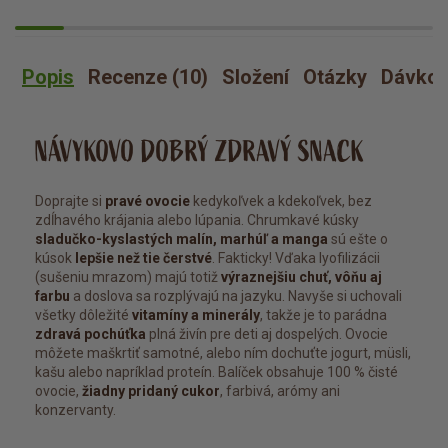
Popis
Recenze (10)
Složení
Otázky
Dávkov
NÁVYKOVO DOBRÝ ZDRAVÝ SNACK
Doprajte si
pravé ovocie
kedykoľvek a kdekoľvek, bez
zdĺhavého krájania alebo lúpania. Chrumkavé kúsky
sladučko-kyslastých malín, marhúľ a manga
sú ešte o
kúsok
lepšie než tie čerstvé
. Fakticky! Vďaka lyofilizácii
(sušeniu mrazom) majú totiž
výraznejšiu chuť, vôňu aj
farbu
a doslova sa rozplývajú na jazyku. Navyše si uchovali
všetky dôležité
vitamíny a minerály
, takže je to parádna
zdravá pochúťka
plná živín pre deti aj dospelých. Ovocie
môžete maškrtiť samotné, alebo ním dochuťte jogurt, müsli,
kašu alebo napríklad proteín. Balíček obsahuje 100 % čisté
ovocie,
žiadny pridaný cukor
, farbivá, arómy ani
konzervanty.