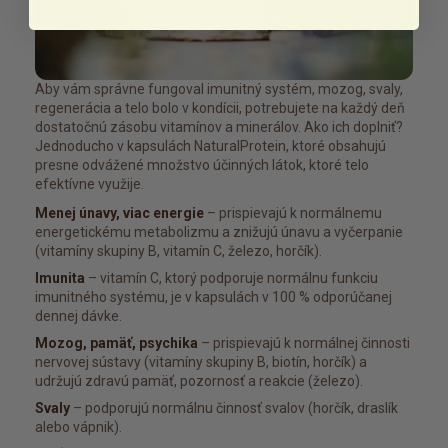
Aby vám správne fungoval imunitný systém, mozog, svaly,
regenerácia a telo bolo v kondícii, potrebujete na každý deň
dostatočnú zásobu vitamínov a minerálov. Ako ich doplniť?
Jednoducho v kapsulách NaturalProtein, ktoré obsahujú
presne odvážené množstvo účinných látok, ktoré telo
efektívne využije.
Menej únavy, viac energie
– prispievajú k normálnemu
energetickému metabolizmu a znižujú únavu a vyčerpanie
(vitamíny skupiny B, vitamín C, železo, horčík).
Imunita
– vitamín C, ktorý podporuje normálnu funkciu
imunitného systému, je v kapsulách v 100 % odporúčanej
dennej dávke.
Mozog, pamäť, psychika
– prispievajú k normálnej činnosti
nervovej sústavy (vitamíny skupiny B, biotín, horčík) a
udržujú zdravú pamäť, pozornosť a reakcie (železo).
Svaly
– podporujú normálnu činnosť svalov (horčík, draslík
alebo vápnik).