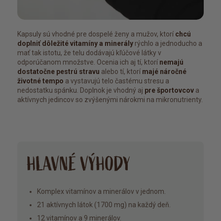
Kapsuly sú vhodné pre dospelé ženy a mužov, ktorí
chcú
doplniť dôležité vitamíny a minerály
rýchlo a jednoducho a
mať tak istotu, že telu dodávajú kľúčové látky v
odporúčanom množstve. Ocenia ich aj tí, ktorí
nemajú
dostatočne pestrú stravu
alebo tí, ktorí
majé náročné
životné tempo
a vystavujú telo častému stresu a
nedostatku spánku. Doplnok je vhodný aj
pre športovcov
a
aktívnych jedincov so zvýšenými nárokmi na mikronutrienty.
HLAVNÉ VÝHODY
Komplex vitamínov a minerálov v jednom.
21 aktívnych látok (1700 mg) na každý deň.
12 vitamínov a 9 minerálov.