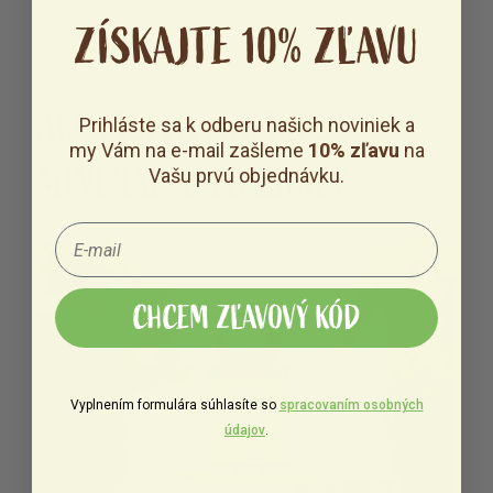
ZÍSKAJTE 10% ZĽAVU
AKO MULTIVITAMÍN S
Prihláste sa k odberu našich noviniek a
my Vám na e-mail zašleme
10% zľavu
na
MINERÁLMI FUNGUJE?
Vašu prvú objednávku.
CHCEM ZĽAVOVÝ KÓD
Vyplnením formulára súhlasíte so
spracovaním osobných
údajov
.