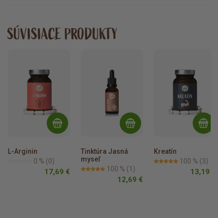
SÚVISIACE PRODUKTY
L-Arginin
Tinktúra Jasná 
Kreatín
myseľ
0 %
(0)
100 %
(3)
100 %
(1)
17,69 €
13,19 €
12,69 €