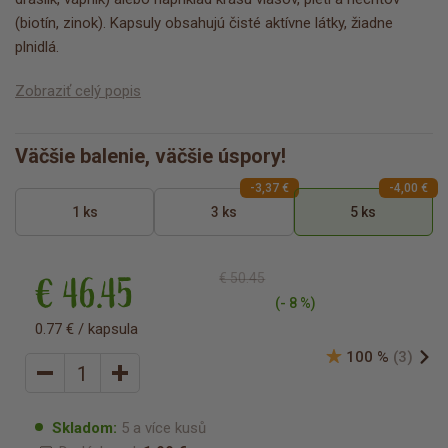
(biotín, zinok). Kapsuly obsahujú čisté aktívne látky, žiadne
plnidlá.
Zobraziť celý popis
Väčšie balenie, väčšie úspory!
-3,37 €
-4,00 €
1 ks
3 ks
5 ks
€ 46.45
€ 50.45
(- 8 %)
0.77 € / kapsula
100 %
(3)
Skladom:
5 a více kusů