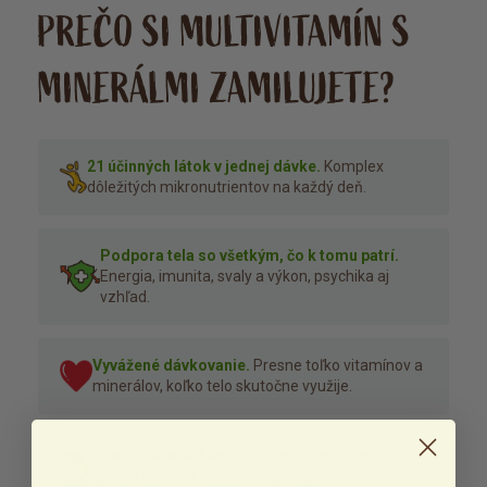
PREČO SI MULTIVITAMÍN S
MINERÁLMI ZAMILUJETE?
21 účinných látok v jednej dávke.
Komplex
dôležitých mikronutrientov na každý deň.
Podpora tela so všetkým, čo k tomu patrí.
Energia, imunita, svaly a výkon, psychika aj
vzhľad.
Vyvážené dávkovanie.
Presne toľko vitamínov a
minerálov, koľko telo skutočne využije.
Kontrolovaná kvalita.
Čisté zloženie bez
plnidiel a iných balastných prísad.