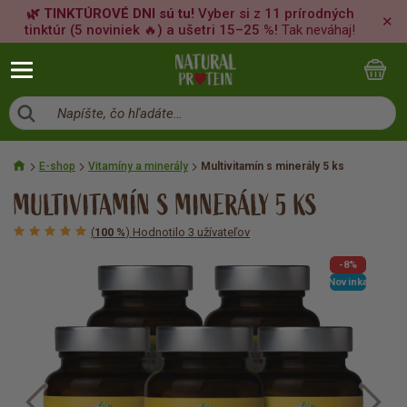
🌿 TINKTÚROVÉ DNI sú tu!
Vyber si z 11 prírodných
✕
tinktúr (5 noviniek 🔥) a ušetri 15–25 %!
Tak neváhaj!
Napíšte, čo hľadáte…
E-shop
Vitamíny a minerály
Multivitamín s minerály 5 ks
MULTIVITAMÍN S MINERÁLY 5 KS
(
100 %
) Hodnotilo 3 užívateľov
-8%
Novinka