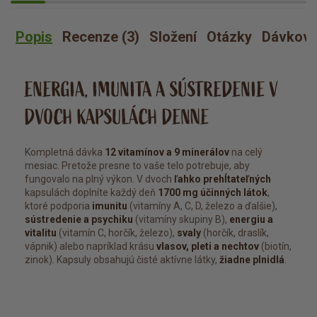
Popis
Recenze (3)
Složení
Otázky
Dávkova
ENERGIA, IMUNITA A SÚSTREDENIE V
DVOCH KAPSULÁCH DENNE
Kompletná dávka
12 vitamínov a 9 minerálov
na celý
mesiac. Pretože presne to vaše telo potrebuje, aby
fungovalo na plný výkon. V dvoch
ľahko prehĺtateľných
kapsulách doplníte každý deň
1700 mg účinných látok
,
ktoré podporia
imunitu
(vitamíny A, C, D, železo a ďalšie),
sústredenie a psychiku
(vitamíny skupiny B),
energiu a
vitalitu
(vitamín C, horčík, železo),
svaly
(horčík, draslík,
vápnik) alebo napríklad krásu
vlasov, pleti a nechtov
(biotín,
zinok). Kapsuly obsahujú čisté aktívne látky,
žiadne plnidlá
.