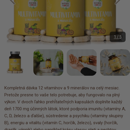
1 / 5
Kompletná dávka 12 vitamínov a 9 minerálov na celý mesiac.
Pretože presne to vaše telo potrebuje, aby fungovalo na plný
výkon. V dvoch ľahko prehĺtateľných kapsulách doplníte každý
deň 1700 mg účinných látok, ktoré podporia imunitu (vitamíny A,
C, D, železo a ďalšie), sústredenie a psychiku (vitamíny skupiny
B), energiu a vitalitu (vitamín C, horčík, železo), svaly (horčík,
draslík, vápnik) alebo napríklad krásu vlasov, pleti a nechtov