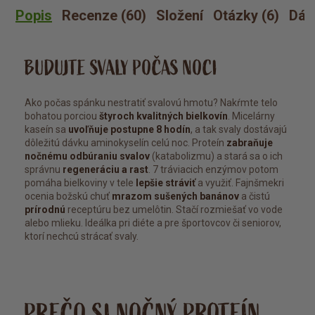
Popis
Recenze (60)
Složení
Otázky (6)
Dáv
BUDUJTE SVALY POČAS NOCI
Ako počas spánku nestratiť svalovú hmotu? Nakŕmte telo
bohatou porciou
štyroch kvalitných bielkovín
. Micelárny
kaseín sa
uvoľňuje postupne 8 hodín
, a tak svaly dostávajú
dôležitú dávku aminokyselín celú noc. Proteín
zabraňuje
nočnému odbúraniu svalov
(katabolizmu) a stará sa o ich
správnu
regeneráciu a rast
. 7 tráviacich enzýmov potom
pomáha bielkoviny v tele
lepšie stráviť
a využiť. Fajnšmekri
ocenia božskú chuť
mrazom sušených banánov
a čistú
prírodnú
receptúru bez umelôtin. Stačí rozmiešať vo vode
alebo mlieku. Ideálka pri diéte a pre športovcov či seniorov,
ktorí nechcú strácať svaly.
PREČO SI NOČNÝ PROTEÍN