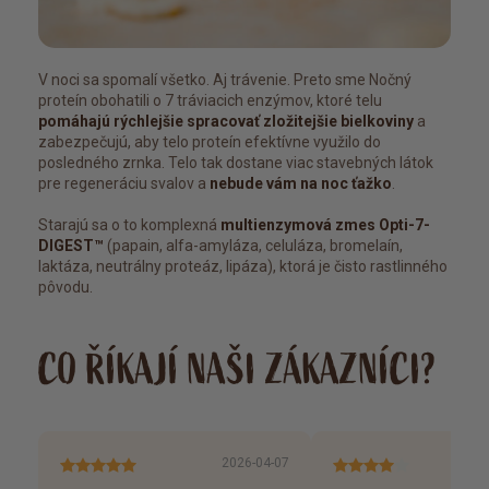
V noci sa spomalí všetko. Aj trávenie. Preto sme Nočný
proteín obohatili o 7 tráviacich enzýmov, ktoré telu
pomáhajú rýchlejšie spracovať zložitejšie bielkoviny
a
zabezpečujú, aby telo proteín efektívne využilo do
posledného zrnka. Telo tak dostane viac stavebných látok
pre regeneráciu svalov a
nebude vám na noc ťažko
.
Starajú sa o to komplexná
multienzymová zmes Opti-7-
DIGEST™
(papain, alfa-amyláza, celuláza, bromelaín,
laktáza, neutrálny proteáz, lipáza), ktorá je čisto rastlinného
pôvodu.
CO ŘÍKAJÍ NAŠI ZÁKAZNÍCI?
2026-04-07