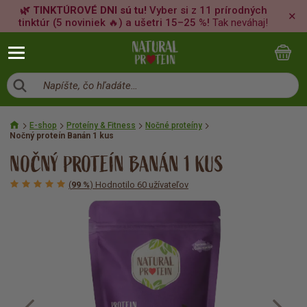
🌿 TINKTÚROVÉ DNI sú tu!
Vyber si z 11 prírodných
✕
tinktúr (5 noviniek 🔥) a ušetri 15–25 %!
Tak neváhaj!
Napíšte, čo hľadáte…
E-shop
Proteíny & Fitness
Nočné proteíny
Nočný proteín Banán 1 kus
NOČNÝ PROTEÍN BANÁN 1 KUS
(
99 %
) Hodnotilo 60 užívateľov