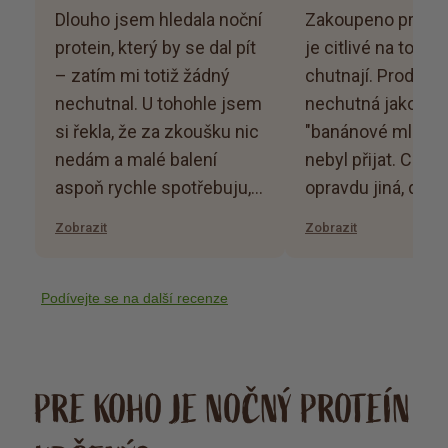
Dlouho jsem hledala noční
Zakoupeno pro dít
protein, který by se dal pít
je citlivé na to, jak
– zatím mi totiž žádný
chutnají. Produkt
nechutnal. U tohohle jsem
nechutná jako ob
si řekla, že za zkoušku nic
"banánové mlíčko",
nedám a malé balení
nebyl přijat. Chuť 
aspoň rychle spotřebuju, i
opravdu jiná, dosp
kdyby bylo hrozné.
člověk si myslím t
Zobrazit
Zobrazit
Výsledek mě ale totálně
zvládne bez prob
překvapil! Chutná skvěle,
nemá žádnou pachuť, a
Podívejte se na další recenze
takž mám doma rovnou
trojbalení. Víc mi chutná s
mlékem. Jako bonus mi
PRE KOHO JE NOČNÝ PROTEÍN
přijde, že spím líp než bez
něj :-) Ale to se mi možná