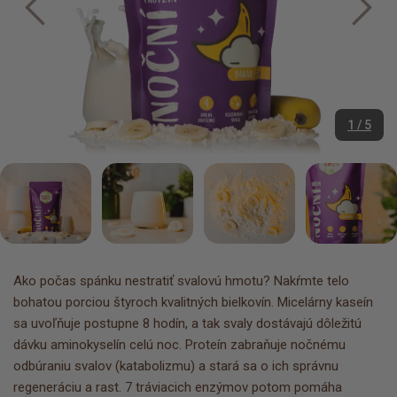
1 / 5
Ako počas spánku nestratiť svalovú hmotu? Nakŕmte telo
bohatou porciou štyroch kvalitných bielkovín. Micelárny kaseín
sa uvoľňuje postupne 8 hodín, a tak svaly dostávajú dôležitú
dávku aminokyselín celú noc. Proteín zabraňuje nočnému
odbúraniu svalov (katabolizmu) a stará sa o ich správnu
regeneráciu a rast. 7 tráviacich enzýmov potom pomáha