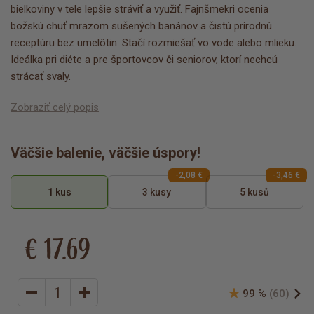
bielkoviny v tele lepšie stráviť a využiť. Fajnšmekri ocenia
božskú chuť mrazom sušených banánov a čistú prírodnú
receptúru bez umelôtin. Stačí rozmiešať vo vode alebo mlieku.
Ideálka pri diéte a pre športovcov či seniorov, ktorí nechcú
strácať svaly.
Zobraziť celý popis
Väčšie balenie, väčšie úspory!
-2,08 €
-3,46 €
1 kus
3 kusy
5 kusů
€ 17.69
99 %
(60)