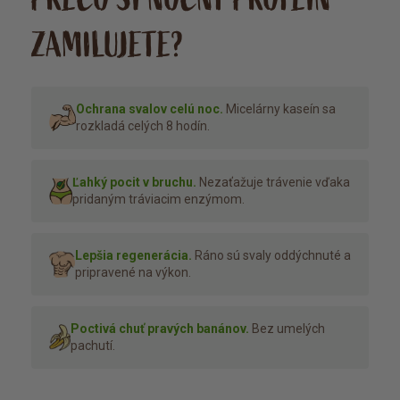
ZAMILUJETE?
Ochrana svalov celú noc.
Micelárny kaseín sa
rozkladá celých 8 hodín.
Ľahký pocit v bruchu.
Nezaťažuje trávenie vďaka
pridaným tráviacim enzýmom.
Lepšia regenerácia.
Ráno sú svaly oddýchnuté a
pripravené na výkon.
Poctivá chuť pravých banánov.
Bez umelých
pachutí.