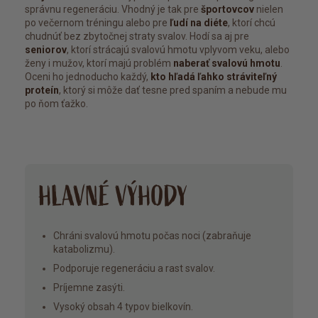
správnu regeneráciu. Vhodný je tak pre
športovcov
nielen
po večernom tréningu alebo pre
ľudí na diéte
, ktorí chcú
chudnúť bez zbytočnej straty svalov. Hodí sa aj pre
seniorov
, ktorí strácajú svalovú hmotu vplyvom veku, alebo
ženy i mužov, ktorí majú problém
naberať svalovú hmotu
.
Oceni ho jednoducho každý,
kto hľadá ľahko stráviteľný
proteín
, ktorý si môže dať tesne pred spaním a nebude mu
po ňom ťažko.
HLAVNÉ VÝHODY
Chráni svalovú hmotu počas noci (zabraňuje
katabolizmu).
Podporuje regeneráciu a rast svalov.
Príjemne zasýti.
Vysoký obsah 4 typov bielkovín.