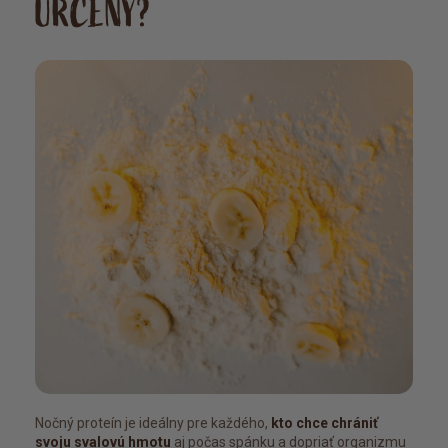
URČENÝ?
jen zdá :-)
Nočný proteín je ideálny pre každého,
kto chce chrániť
svoju svalovú hmotu
aj počas spánku a dopriať organizmu