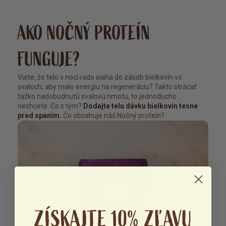
AKO NOČNÝ PROTEÍN
FUNGUJE?
Viete, že telo v noci rado siaha do zásob bielkovín vo
svaloch, aby malo energiu na regeneráciu? Takto strácať
ťažko nadobudnutú svalovú hmotu, to jednoducho
nechcete. Čo s tým?
Dodajte telu dávku bielkovín tesne
pred spaním.
Čo obsahuje náš Nočný proteín?
ZÍSKAJTE 10% ZĽAVU