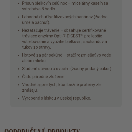
Prísun bielkovín celú noc – micelárny kaseín sa
vstrebáva 8 hodín.
Lahodná chuť lyofilizovaných banánov (žiadna
umelá pachuť).
Nezaťažuje trávenie – obsahuje certifikované
tráviace enzýmy Opti-7-DIGEST™ pre lepšie
vstrebávanie a využitie bielkovín, sacharidov a
tukov zo stravy.
Hotové za pár sekúnd – stačí rozmiešať vo vode
alebo mlieku.
Sladené stéviou a ovocím (žiadny pridaný cukor).
Čisto prírodné zloženie.
Vhodné aj pre tých, ktorí bežné proteíny zle
znášajú.
Vyrobené s láskou v Českej republike.