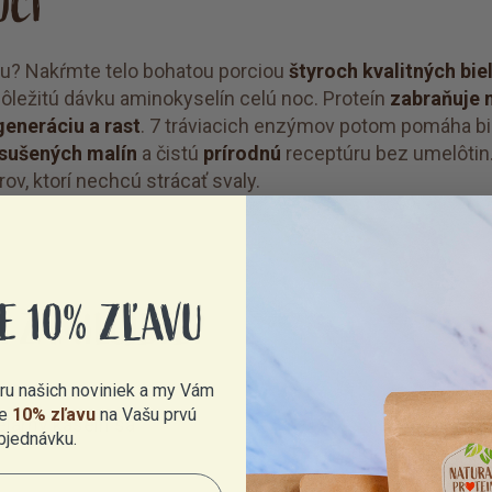
OCI
tu? Nakŕmte telo bohatou porciou
štyroch kvalitných bie
 dôležitú dávku aminokyselín celú noc. Proteín
zabraňuje 
generáciu a rast
. 7 tráviacich enzýmov potom pomáha bi
sušených malín
a čistú
prírodnú
receptúru bez umelôtin.
rov, ktorí nechcú strácať svaly.
E 10% ZĽAVU
N ZAMILUJETE?
eru našich noviniek a my Vám
e
10% zľavu
na Vašu prvú
lárny kaseín sa
Ľahký pocit v br
bjednávku.
pridaným trávia