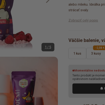
alebo mlieku. Ideálka pr
strácať svaly.
Zobraziť celý popis
Väčšie balenie, v
1 / 5
-2,08 €
1 kus
3 kusy
Momentálne nedost
Tento produkt je moment
opätovnom naskladnen
🔔 