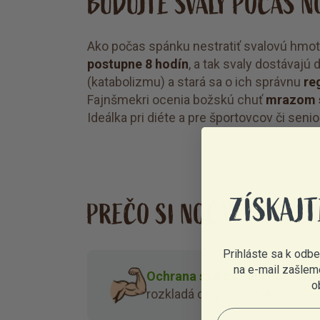
BUDUJTE SVALY POČAS N
Ako počas spánku nestratiť svalovú hmo
postupne 8 hodín
, a tak svaly dostávajú
(katabolizmu) a stará sa o ich správnu
re
Fajnšmekri ocenia božskú chuť
mrazom 
Ideálka pri diéte a pre športovcov či senio
ZÍSKAJT
PREČO SI NOČNÝ PROTEÍ
Prihláste sa k odb
na e-mail zašlem
Ochrana svalov celú noc.
Mice
o
rozkladá celých 8 hodín.