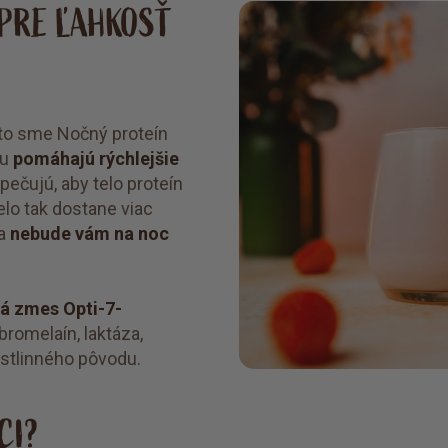
 PRE ĽAHKOSŤ
reto sme Nočný proteín
lu
pomáhajú rýchlejšie
ečujú, aby telo proteín
elo tak dostane viac
 a
nebude vám na noc
á zmes Opti-7-
bromelaín, laktáza,
rastlinného pôvodu.
CI?