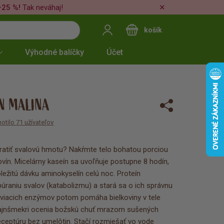
✕
–25 %!
Tak neváhaj!
košík
Výhodné balíčky
Účet
N MALINA
otilo 71 užívateľov
atiť svalovú hmotu? Nakŕmte telo bohatou porciou
kovín. Micelárny kaseín sa uvoľňuje postupne 8 hodín,
ôležitú dávku aminokyselín celú noc. Proteín
raniu svalov (katabolizmu) a stará sa o ich správnu
ráviacich enzýmov potom pomáha bielkoviny v tele
. Fajnšmekri ocenia božskú chuť mrazom sušených
receptúru bez umelôtin. Stačí rozmiešať vo vode