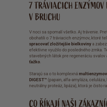
7 TRÁVIACICH ENZÝMOV
V BRUCHU
V noci sa spomalí všetko. Aj trávenie. P
obohatili o 7 tráviacich enzýmov, ktoré te
spracovať zložitejšie bielkoviny
a zabezp
efektívne využilo do posledného zrnka. T
stavebných látok pre regeneráciu svalov
ťažko
.
Starajú sa o to komplexná
multienzymov
DIGEST™
(papain, alfa-amyláza, celuláza, 
neutrálny proteáz, lipáza), ktorá je čisto 
CO ŘÍKAJÍ NAŠI ZÁKAZNÍ