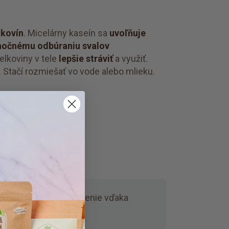
lkovín
. Micelárny kaseín sa
uvoľňuje
nočnému odbúraniu svalov
elkoviny v tele
lepšie stráviť
a využiť.
 Stačí rozmiešať vo vode alebo mlieku.
uchu.
Nezaťažuje trávenie vďaka
cim enzýmom.