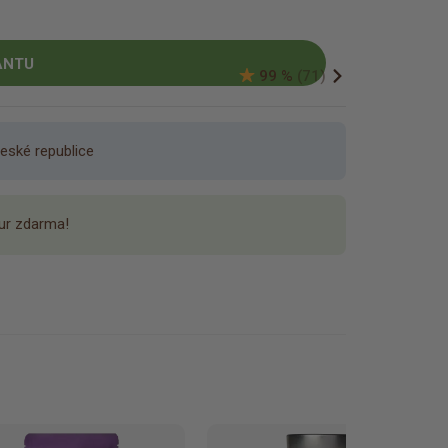
€
ANTU
99 %
(71)
eské republice
ur zdarma!