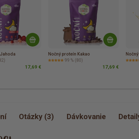
 Jahoda
Nočný proteín Kakao
Nočný
82)
99 %
(80)
17,69 €
17,69 €
ní
Otázky (3)
Dávkovanie
Detai