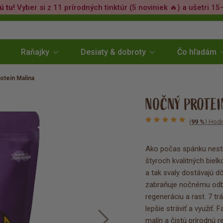
ú tu!
Vyber si z 11 prírodných tinktúr (5 noviniek 🔥) a ušetri 15
Raňajky
Desiaty & dobroty
Čo hľadám
otein Malina
NOČNÝ PROTEI
(
99 %
) Hodn
Ako počas spánku nestr
štyroch kvalitných biel
a tak svaly dostávajú d
zabraňuje nočnému odbú
regeneráciu a rast. 7 t
lepšie stráviť a využiť
malín a čistú prírodnú 