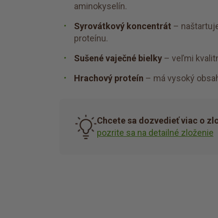
aminokyselín.
Syrovátkový koncentrát
– naštartuj
proteínu.
Sušené vaječné bielky
– veľmi kvalit
Hrachový proteín
– má vysoký obsah a
Chcete sa dozvedieť viac o zl
pozrite sa na detailné zloženie