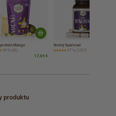
 proteín Mango
Nočný Spaľovač
99 %
(45)
97 %
(1257)
17,69 €
19,70 €
ly produktu