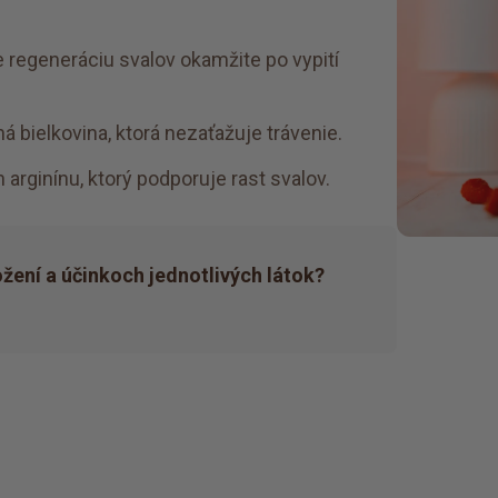
e regeneráciu svalov okamžite po vypití
ná bielkovina, ktorá nezaťažuje trávenie.
rginínu, ktorý podporuje rast svalov.
ožení a účinkoch jednotlivých látok?