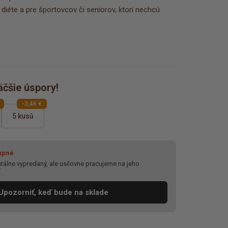
i diéte a pre športovcov či seniorov, ktorí nechcú
äčšie úspory!
-3,46 €
5 kusů
upné
álne vypredaný, ale usilovne pracujeme na jeho
í
Upozorniť, keď bude na sklade