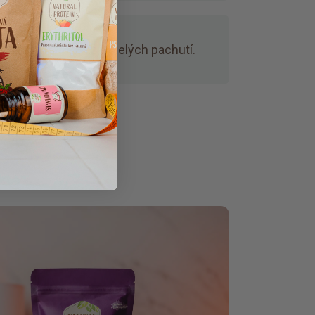
ravých malín.
Bez umelých pachutí.