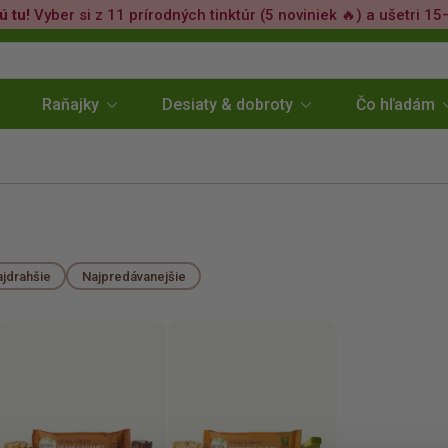
ú tu!
Vyber si z 11 prírodných tinktúr (5 noviniek 🔥) a ušetri 15
Raňajky
Desiaty & dobroty
Čo hľadám
jdrahšie
Najpredávanejšie