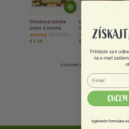
Ořechová tyčinka
Ořechová tyčinka lesní
směs 4 ořechů
ovoce
ZÍSKAJT
100 %
(151)
100 %
(167)
€ 1.59
€ 1.59
Prihláste sa k odb
na e-mail zašlem
o
4
položiek z 4
CHCEM 
Vyplnením formulára sú