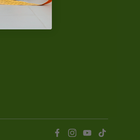
NaturalProtein Poradca
Online · Som tu pre vás