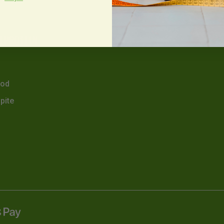
LPROTEIN
hod
pite