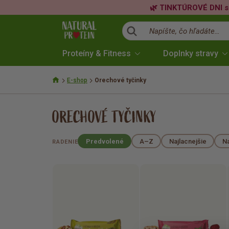
🌿 TINKTÚROVÉ DNI s
Napíšte, čo hľadáte…
Proteíny & Fitness
Doplnky stravy
E-shop
Orechové tyčinky
ORECHOVÉ TYČINKY
Predvolené
A–Z
Najlacnejšie
Na
RADENIE