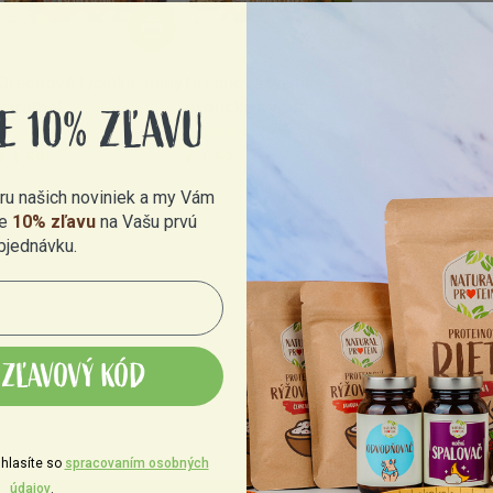
Ořechová tyčinka slaný
Ořechová tyčinka
karamel
exotické ovoce
E 10% ZĽAVU
99 %
(109)
99 %
(142)
€ 1.59
€ 1.59
eru našich noviniek a my Vám
e
10% zľavu
na Vašu prvú
bjednávku.
ZĽAVOVÝ KÓD
hlasíte so
spracovaním osobných
údajov
.