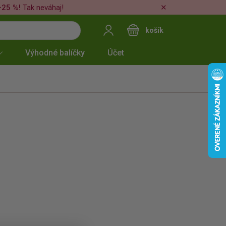
✕
–25 %!
Tak neváhaj!
košík
Výhodné balíčky
Účet