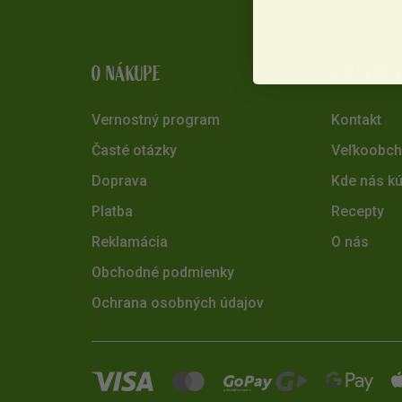
O NÁKUPE
O NATURA
Vernostný program
Kontakt
Časté otázky
Veľkoobc
Doprava
Kde nás kú
Platba
Recepty
Reklamácia
O nás
Obchodné podmienky
Ochrana osobných údajov