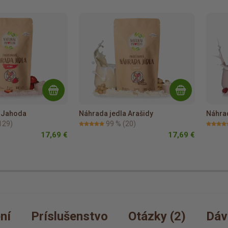
a Jahoda
Náhrada jedla Arašidy
Náhrad
129)
99 %
(20)
17,69 €
17,69 €
ní
Príslušenstvo
Otázky (2)
Dáv