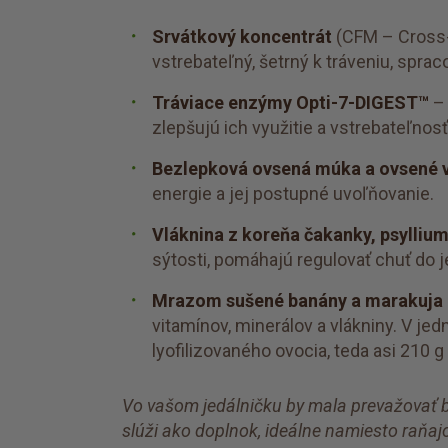
Srvátkový koncentrát
(CFM – Cross-F
vstrebateľný, šetrný k tráveniu, spra
Tráviace enzýmy Opti-7-DIGEST™
– 
zlepšujú ich využitie a vstrebateľno
Bezlepková ovsená múka a ovsené 
energie a jej postupné uvoľňovanie.
Vláknina z koreňa čakanky, psylliu
sýtosti, pomáhajú regulovať chuť do j
Mrazom sušené banány a marakuja
vitamínov, minerálov a vlákniny. V je
lyofilizovaného ovocia, teda asi 210 g
Vo vašom jedálničku by mala prevažovať b
slúži ako doplnok, ideálne namiesto raň