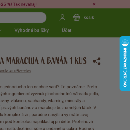
✕
–25 %!
Tak neváhaj!
košík
Výhodné balíčky
Účet
A MARACUJA A BANÁN 1 KUS
otilo 42 užívateľov
m jednoducho len nechce variť? To poznáme. Preto
ých ingrediencií vyvinuli plnohodnotnú náhradu jedla,
viny, vlákninu, sacharidy, vitamíny, minerály a
ť pravých banánov a marakuje bez umelých látok. V
elu komplex živín, parádne nasýti a vy máte svoj
jem pod kontrolou napríklad aj pri diéte. Proteínová
pku, maltodextrínu, sóje a pridaného cukru. Bodne v