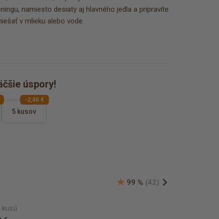
éningu, namiesto desiaty aj hlavného jedla a pripravíte
miešať v mlieku alebo vode.
äčšie úspory!
-2,46 €
5 kusov
99 %
(42)
e kusů