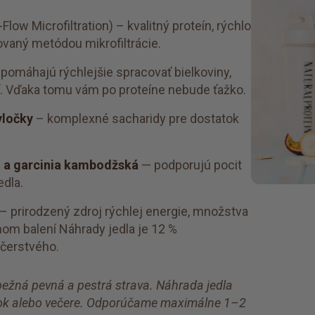
low Microfiltration) – kvalitný proteín, rýchlo
covaný metódou mikrofiltrácie.
pomáhajú rýchlejšie spracovať bielkoviny,
sť. Vďaka tomu vám po proteíne nebude ťažko.
vločky
– komplexné sacharidy pre dostatok
m a garcinia kambodžská
— podporujú pocit
edla.
– prirodzený zdroj rýchlej energie, množstva
dnom balení Náhrady jedla je 12 %
 čerstvého.
ežná pevná a pestrá strava. Náhrada jedla
ajok alebo večere. Odporúčame maximálne 1–2