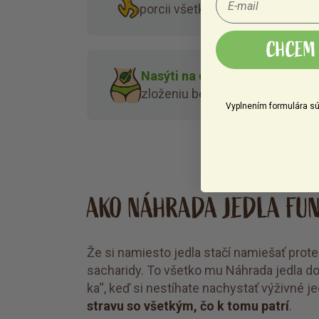
porcii všetko, čo potrebuje.
CHCEM 
Nasýti na dlho.
A nezaťaží trá
zloženiu bez sóje a lepku.
Vyplnením formulára sú
AKO NÁHRADA JEDLA FU
Že si namiesto jedla stačí namiešať proteí
sacharidy. To všetko mu Náhrada jedla dod
ka“, keď si nestíhate nachystať výživné je
stravu so všetkým, čo k tomu patrí
.