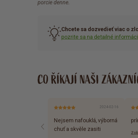
porcie denne.
Chcete sa dozvedieť viac o zl
pozrite sa na detailné informác
CO ŘÍKAJÍ NAŠI ZÁKAZNÍ
2024-02-16
Nejsem nafouklá, výborná
pr
chuť a skvěle zasiti
Zob