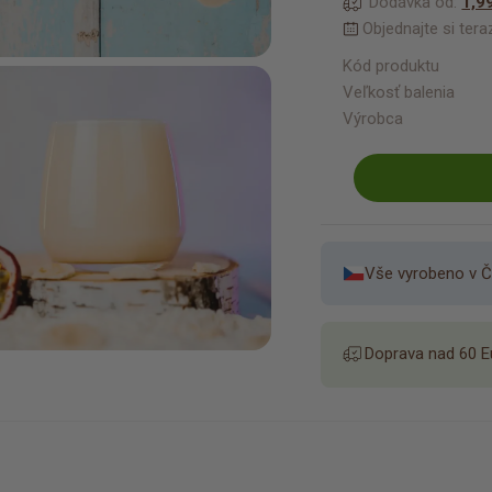
Dodávka od:
1,9
Objednajte si ter
Kód produktu
Veľkosť balenia
Výrobca
Vše vyrobeno v Č
Doprava nad 60 E