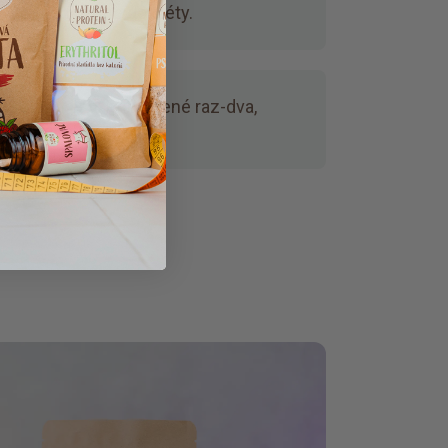
jedanie, ideálne do diéty.
ušetríte čas.
Pripravené raz-dva,
v mlieku alebo vode.