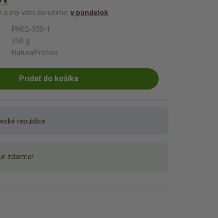
9 €
az a my vám doručíme:
v pondelok
PN02-350-1
350 g
NaturalProtein
Pridať do košíka
eské republice
ur zdarma!