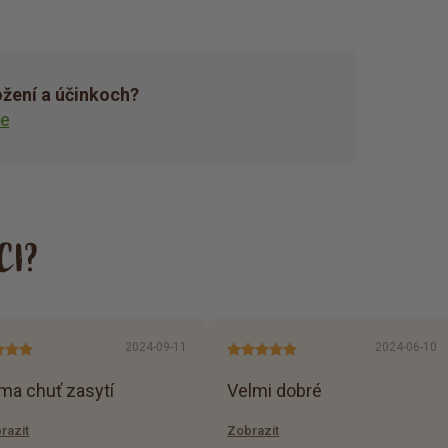
ožení a účinkoch?
ie
CI?
2024-09-11
2024-06-10
íma chuť zasytí
Velmi dobré
razit
Zobrazit