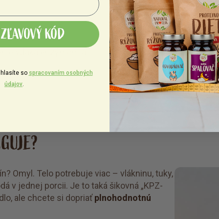
dávka, žiadne pre
ZĽAVOVÝ KÓD
venie vďaka enzýmom a
Pochutnáte si a 
stačí rozmiešať 
hlasíte so
spracovaním osobných
údajov
.
NGUJE?
n? Omyl. Telo potrebuje viac – vlákninu, tuky,
á v jednej porcii. Je to taká šikovná „KPZ-
dlo, ale chcete si dopriať
plnohodnotnú