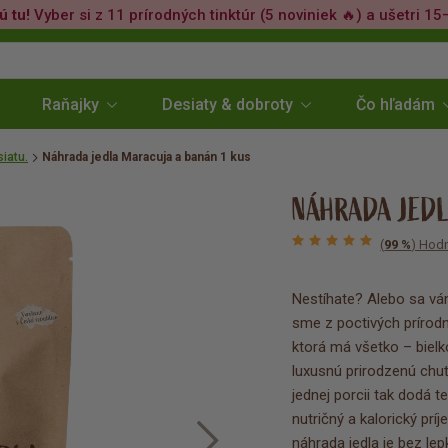
ú tu!
Vyber si z 11 prírodných tinktúr (5 noviniek 🔥) a ušetri 15
Raňajky
Desiaty & dobroty
Čo hľadám
iatu.
Náhrada jedla Maracuja a banán 1 kus
NÁHRADA JEDL
(
99 %
) Hodn
Nestíhate? Alebo sa vá
sme z poctivých prírodn
ktorá má všetko – bielko
luxusnú prirodzenú chu
jednej porcii tak dodá t
nutričný a kalorický prí
náhrada jedla je bez le