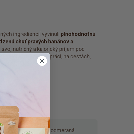
ých ingrediencií vyvinuli
plnohodnotnú
odzenú chuť pravých banánov a
svoj nutričný a kalorický príjem pod
aného cukru
. Bodne v práci, na cestách,
u alebo vode.
od kontrolou.
Presne odmeraná