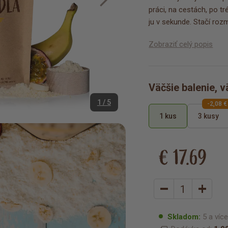
práci, na cestách, po tr
ju v sekunde. Stačí roz
Zobraziť celý popis
Väčšie balenie, v
1 / 5
-2,08 €
1 kus
3 kusy
€ 17.69
Skladom:
5 a víc