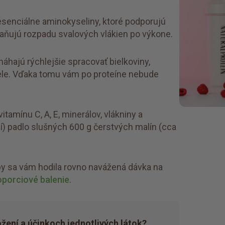
senciálne aminokyseliny, ktoré podporujú
braňujú rozpadu svalových vlákien po výkone.
hajú rýchlejšie spracovať bielkoviny,
 tele. Vďaka tomu vám po proteíne nebude
itamínu C, A, E, minerálov, vlákniny a
ií) padlo slušných 600 g čerstvých malín (cca
by sa vám hodila rovno navážená dávka na
oporciové balenie
.
ožení a účinkoch jednotlivých látok?