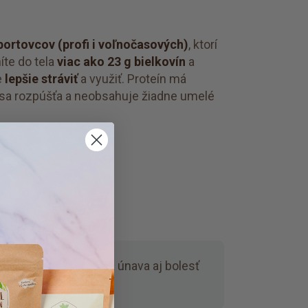
portovcov (profi i voľnočasových)
, ktorí
íte do tela
viac ako 23 g bielkovín
a
e
lepšie stráviť
a využiť. Proteín má
 sa rozpúšťa a neobsahuje žiadne umelé
ia po výkone.
Menšia únava aj bolesť
v po tréningu.