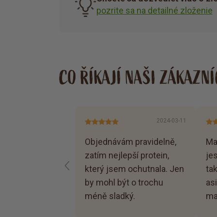
pozrite sa na detailné zloženie
CO ŘÍKAJÍ NAŠI ZÁKAZNÍ
2024-03-11
Objednávám pravidelně,
Ma
zatím nejlepší protein,
jes
který jsem ochutnala. Jen
ta
by mohl být o trochu
asi
méně sladký.
ma