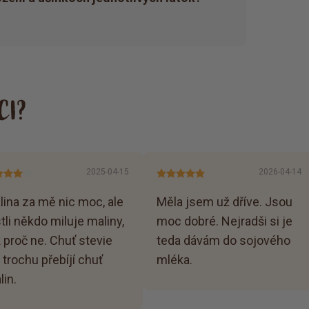
CI?
2025-04-15
2026-04-14
lina za mě nic moc, ale
Měla jsem už dříve. Jsou
tli někdo miluje maliny,
moc dobré. Nejradši si je
k proč ne. Chuť stevie
teda dávám do sojového
 trochu přebíjí chuť
mléka.
lin.