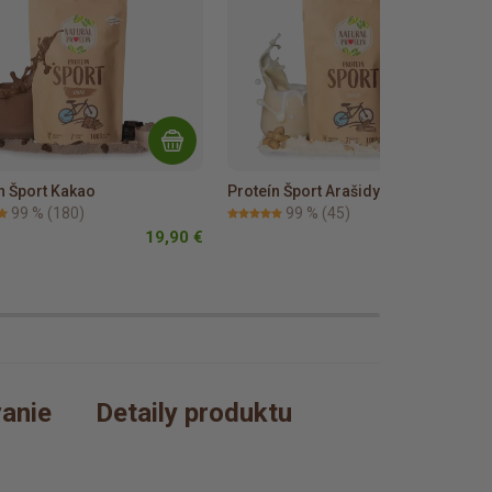
n Šport Kakao
Proteín Šport Arašidy
99 %
(180)
99 %
(45)
19,90 €
19,90 €
anie
Detaily produktu