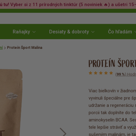
ú tu!
Vyber si z 11 prírodných tinktúr (5 noviniek 🔥) a ušetri 15
Raňajky
Desiaty & dobroty
Čo hľadám
ní
Proteín Šport Malina
PROTEÍN ŠPOR
(
99 %
) Hodn
Viac bielkovín v žiadn
vyvinuli špeciálne pre š
udržanie a regeneráciu s
porcii tak doplníte do t
aminokyselín BCAA. Se
tele lepšie stráviť a v
sušeným malinám, je tak