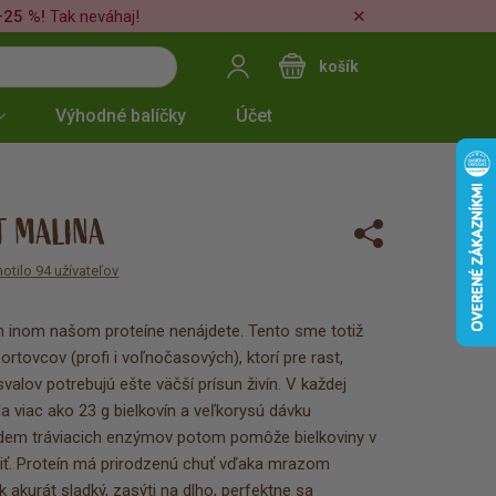
✕
–25 %!
Tak neváhaj!
košík
Výhodné balíčky
Účet
T MALINA
otilo 94 užívateľov
om inom našom proteíne nenájdete. Tento sme totiž
portovcov (profi i voľnočasových), ktorí pre rast,
valov potrebujú ešte väčší prísun živín. V každej
ela viac ako 23 g bielkovín a veľkorysú dávku
dem tráviacich enzýmov potom pomôže bielkoviny v
yužiť. Proteín má prirodzenú chuť vďaka mrazom
 akurát sladký, zasýti na dlho, perfektne sa