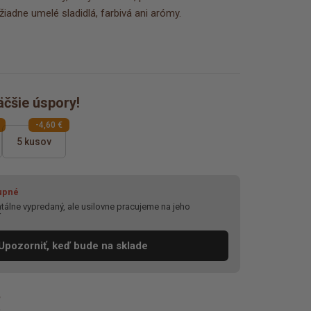
iadne umelé sladidlá, farbivá ani arómy.
äčšie úspory!
-4,60 €
5 kusov
upné
álne vypredaný, ale usilovne pracujeme na jeho
í
Upozorniť, keď bude na sklade
€