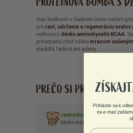
PROTEÍNOVÁ BOMBA S D
Viac bielkovín v žiadnom inom našom prot
pre
rast, udržanie a regeneráciu svalov
veľkorysú
dávku aminokyselín BCAA
. S
prirodzenú chuť vďaka
mrazom sušeným
sladidlá, farbivá ani arómy.
ZÍSKAJT
PREČO SI PROTEÍN ŠPOR
Prihláste sa k odb
na e-mail zašlem
Jednoduchší rast a udržanie 
o
dávke bielkovín v každej porcii.