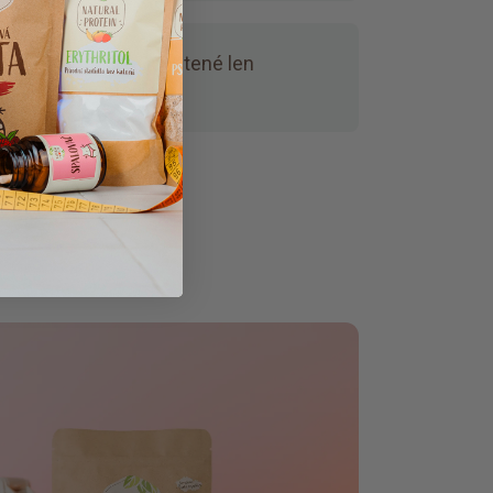
nie bez umelín.
Ochutené len
i a štipkou stévie.