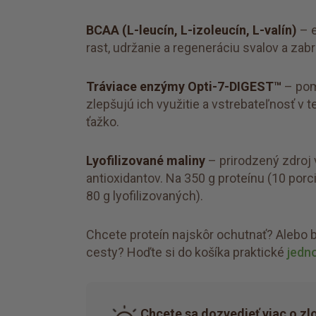
BCAA (L-leucín, L-izoleucín, L-valín)
– e
rast, udržanie a regeneráciu svalov a za
Tráviace enzýmy Opti-7-DIGEST™
– pomá
zlepšujú ich využitie a vstrebateľnosť v
ťažko.
Lyofilizované maliny
– prirodzený zdroj v
antioxidantov. Na 350 g proteínu (10 porc
80 g lyofilizovaných).
Chcete proteín najskôr ochutnať? Alebo 
cesty? Hoďte si do košíka praktické
jedn
Chcete sa dozvedieť viac o zl