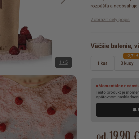
rozpúšťa a neobsahuje ž
Zobraziť celý popis
Väčšie balenie, v
-2,71 €
1 / 5
1 kus
3 kusy
Momentálne nedost
Tento produkt je moment
opätovnom naskladnen
🔔 
od 19,90 