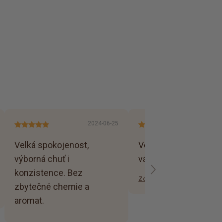
2024-06-25
202
Velká spokojenost,
Velká spokojenost dí
výborná chuť i
vám jim kaše a prote
konzistence. Bez
Zobrazit
zbytečné chemie a
aromat.