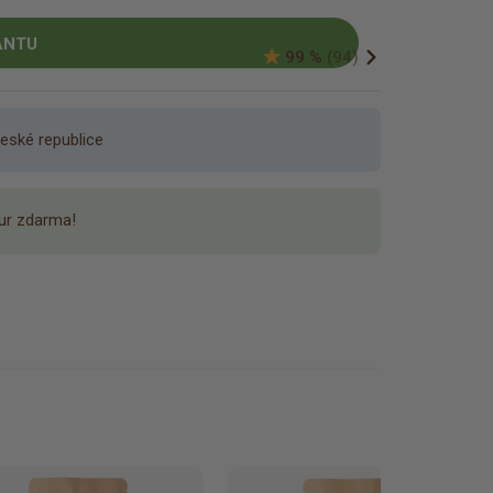
ANTU
99 %
(94)
eské republice
ur zdarma!