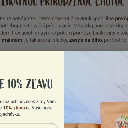
ELIKÁTNOU PRIRODZENOU CHUŤOU
eíne nenájdete. Tento sme totiž vyvinuli špeciálne
pre š
potrebujú ešte väčší prísun živín. V každej porcii tak dopln
edem tráviacich enzýmov potom pomôže bielkoviny v tel
 malinám
, je tak akurát sladký,
zasýti na dlho
, perfektne
E 10% ZĽAVU
T ZAMILUJETE?
eru našich noviniek a my Vám
e
10% zľavu
na Vašu prvú
svalov.
Vďaka bohatej
Rýchla regenerác
bjednávku.
a stuhnutosť svalo