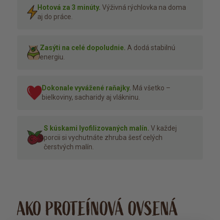
Hotová za 3 minúty.
Výživná rýchlovka na doma
aj do práce.
Zasýti na celé dopoludnie.
A dodá stabilnú
energiu.
Dokonale vyvážené raňajky.
Má všetko –
bielkoviny, sacharidy aj vlákninu.
S kúskami lyofilizovaných malín.
V každej
porcii si vychutnáte zhruba šesť celých
čerstvých malín.
AKO PROTEÍNOVÁ OVSENÁ