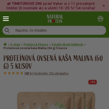
🌿 TINKTÚROVÉ DNI sú tu!
Vyber si z 11 prírodných
✕
tinktúr (5 noviniek 🔥) a ušetri 15–25 %!
Tak neváhaj!
Napíšte, čo hľadáte…
E-shop
Proteíny & Fitness
Vysoký obsah bielkovín
Proteínová ovsená kaša Malina (60 g) 5 kusov
PROTEÍNOVÁ OVSENÁ KAŠA MALINA (60
G) 5 KUSOV
(
98 %
) Hodnotilo 132 užívateľov
-3%