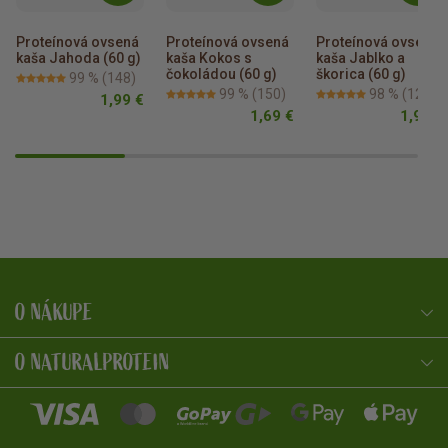
Proteínová ovsená 
Proteínová ovsená 
Proteínová ovsená 
kaša Jahoda (60 g)
kaša Kokos s 
kaša Jablko a 
čokoládou (60 g)
škorica (60 g)
99 %
(148)
99 %
(150)
98 %
(125)
1,99 €
1,69 €
1,99 €
O NÁKUPE
NaturalProtein Poradca
Online · Som tu pre vás
O NATURALPROTEIN