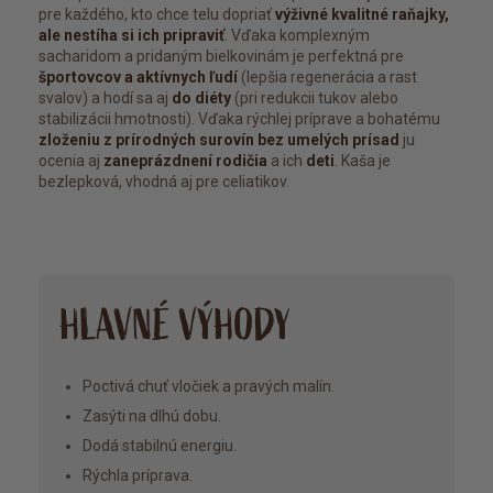
pre každého, kto chce telu dopriať
výživné kvalitné raňajky,
ale nestíha si ich pripraviť
. Vďaka komplexným
sacharidom a pridaným bielkovinám je perfektná pre
športovcov a aktívnych ľudí
(lepšia regenerácia a rast
svalov) a hodí sa aj
do diéty
(pri redukcii tukov alebo
stabilizácii hmotnosti). Vďaka rýchlej príprave a bohatému
zloženiu z prírodných surovín bez umelých prísad
ju
ocenia aj
zaneprázdnení rodičia
a ich
deti
. Kaša je
bezlepková, vhodná aj pre celiatikov.
HLAVNÉ VÝHODY
Poctivá chuť vločiek a pravých malín.
Zasýti na dlhú dobu.
Dodá stabilnú energiu.
Rýchla príprava.