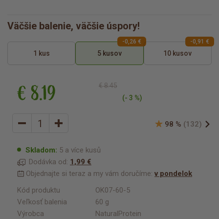
Väčšie balenie, väčšie úspory!
-0,26 €
-0,91 €
1 kus
5 kusov
10 kusov
€ 8.19
€ 8.45
(- 3 %)
98 %
(132)
Skladom:
5 a více kusů
Dodávka od:
1,99 €
Objednajte si teraz a my vám doručíme:
v pondelok
Kód produktu
OK07-60-5
Veľkosť balenia
60 g
Výrobca
NaturalProtein