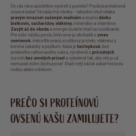
Čo vás ráno spoľahlivo vystrelí z postele? Poctivá proteínová
ovsená kaša! Tá naša má všetko – lahodnú chuť vďaka
pravým mrazom sušeným malinám
a slušnú
dávku
bielkovín, sacharidov, vlákniny
, minerálov a vitamínov.
Zasýti až do obeda
a energie budete mať na rozdávanie.
Pre ešte väčšiu porciu živín sme ju obohatili o
zmes
semienok
, mikrofiltrovaný srvátkový proteín, vlákninu z
koreňa čakanky a psyllium. Kaša je
bezlepková
, bez
pridaného rafinovaného cukru, vyrobená z
prírodných
surovín
bez umelých prísad
a vyladená tak, aby ste ju už
nemuseli ničím dochucovať. Stačí celý sáčok zaliať horúcou
vodou alebo mliekom.
PREČO SI PROTEÍNOVÚ
OVSENÚ KAŠU ZAMILUJETE?