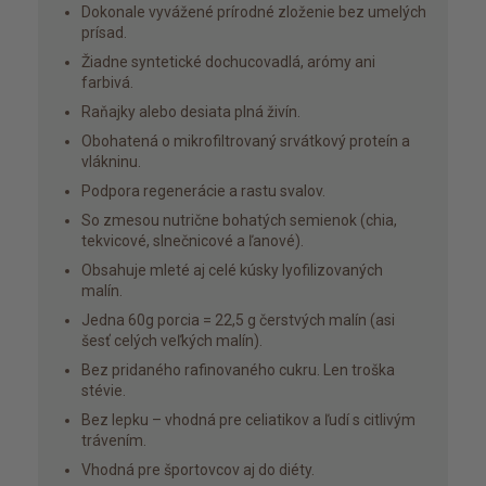
Dokonale vyvážené prírodné zloženie bez umelých
prísad.
Žiadne syntetické dochucovadlá, arómy ani
farbivá.
Raňajky alebo desiata plná živín.
Obohatená o mikrofiltrovaný srvátkový proteín a
vlákninu.
Podpora regenerácie a rastu svalov.
So zmesou nutrične bohatých semienok (chia,
tekvicové, slnečnicové a ľanové).
Obsahuje mleté aj celé kúsky lyofilizovaných
malín.
Jedna 60g porcia = 22,5 g čerstvých malín (asi
šesť celých veľkých malín).
Bez pridaného rafinovaného cukru. Len troška
stévie.
Bez lepku – vhodná pre celiatikov a ľudí s citlivým
trávením.
Vhodná pre športovcov aj do diéty.