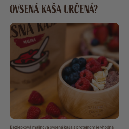
OVSENÁ KAŠA URČENÁ?
Bezlepková malinová ovsená kaša s proteínom je vhodná