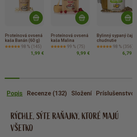
Proteínová ovsená 
Proteínová ovsená 
Bylinný sypaný čaj 
kaša Banán (60 g)
kaša Malina
chudnutie
98 %
(145)
99 %
(75)
98 %
(356)
1,99 €
9,99 €
6,79 €
Popis
Recenze (132)
Složení
Príslušenstvo
RÝCHLE, SÝTE RAŇAJKY, KTORÉ MAJÚ
VŠETKO