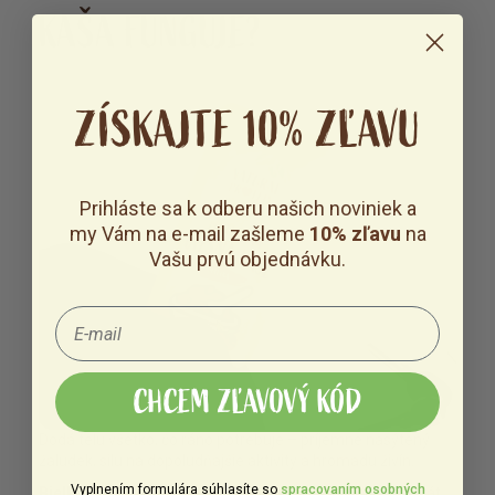
KAŠA FUNGUJE?
ZÍSKAJTE 10% ZĽAVU
Prihláste sa k odberu našich noviniek a
my Vám na e-mail zašleme
10% zľavu
na
Vašu prvú objednávku.
CHCEM ZĽAVOVÝ KÓD
Dodá telu všetko, čo ráno potrebuje – príjemne nasýtený
žaludek, silu na dopoludňajšie aktivity a hromadu živín.
Vyplnením formulára súhlasíte so
spracovaním osobných
Bielkoviny
– pridaný mikrofiltrovaný srvátkový koncentrát