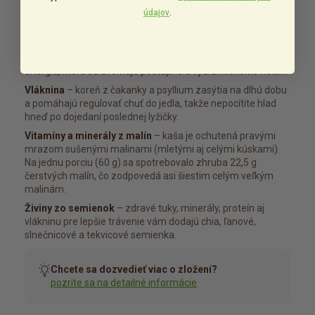
podporuje rýchlejšiu regeneráciu a rast svalov, je rýchlo
údajov
.
vstrebateľný a šetrný k zažívaniu.
Komplex sacharidov
– ovsené vločky a ovsená múka sú
zdrojom komplexných sacharidov. Vďaka tomu kaša dodá
energiu, ktorá sa uvoľňuje postupne a vydrží niekoľko hodín.
Vláknina
– koreň z čakanky a psyllium zasýtia na dlhú dobu
a pomáhajú regulovať chuť do jedla, takže nepocítite hlad
hneď po dojedaní poslednej lyžičky.
Vitamíny a minerály z malín
– kaša je ochutená pravými
mrazom sušenými malinami (mletými aj celými kúskami).
Na jednu porciu (60 g) sa spotrebovalo zhruba 22,5 g
čerstvých malín, čo zodpovedá asi šiestim celým veľkým
malinám.
Živiny zo semienok
– zdravé tuky, minerály, proteín aj
vlákninu pre lepšie trávenie vám dodajú chia, ľanové,
slnečnicové a tekvicové semienka.
Chcete sa dozvedieť viac o zložení?
pozrite sa na detailné informácie