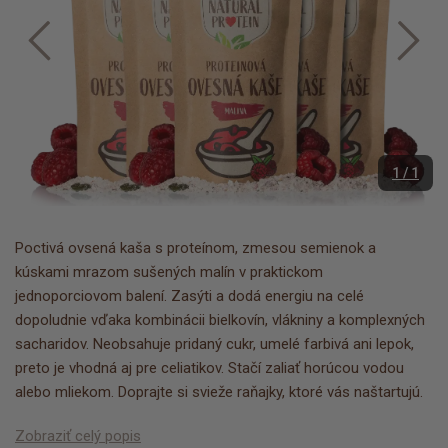
1 / 1
Poctivá ovsená kaša s proteínom, zmesou semienok a
kúskami mrazom sušených malín v praktickom
jednoporciovom balení. Zasýti a dodá energiu na celé
dopoludnie vďaka kombinácii bielkovín, vlákniny a komplexných
sacharidov. Neobsahuje pridaný cukr, umelé farbivá ani lepok,
preto je vhodná aj pre celiatikov. Stačí zaliať horúcou vodou
alebo mliekom. Doprajte si svieže raňajky, ktoré vás naštartujú.
Zobraziť celý popis