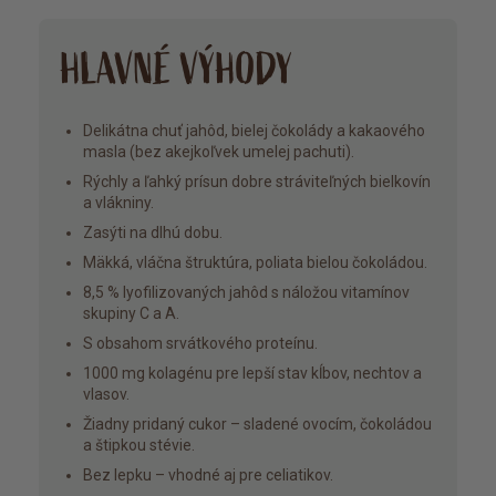
HLAVNÉ VÝHODY
Delikátna chuť jahôd, bielej čokolády a kakaového
masla (bez akejkoľvek umelej pachuti).
Rýchly a ľahký prísun dobre stráviteľných bielkovín
a vlákniny.
Zasýti na dlhú dobu.
Mäkká, vláčna štruktúra, poliata bielou čokoládou.
8,5 % lyofilizovaných jahôd s náložou vitamínov
skupiny C a A.
S obsahom srvátkového proteínu.
1000 mg kolagénu pre lepší stav kĺbov, nechtov a
vlasov.
Žiadny pridaný cukor – sladené ovocím, čokoládou
a štipkou stévie.
Bez lepku – vhodné aj pre celiatikov.