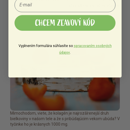
pocit sýtosti
a kolagén podporí
stav kĺbov, nechtov, vlasov
alebo kože.
CHCEM ZĽAVOVÝ KÓD
Vyplnením formulára súhlasíte so
spracovaním osobných
údajov
.
Mimochodom, viete, že kolagén je najrozšírenejší druh
bielkoviny v našom tele a že s pribúdajúcim vekom ubúda? V
tyčinke ho je krásnych 1000 mg.