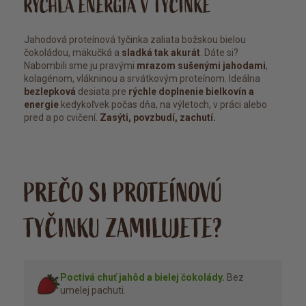
RÝCHLA ENERGIA V TYČINKE
Jahodová proteínová tyčinka zaliata božskou bielou
čokoládou, mäkučká a
sladká tak akurát
. Dáte si?
Nabombili sme ju pravými
mrazom sušenými jahodami
,
kolagénom, vlákninou a srvátkovým proteínom. Ideálna
bezlepková
desiata pre
rýchle doplnenie bielkovín
a
energie
kedykoľvek počas dňa, na výletoch, v práci alebo
pred a po cvičení.
Zasýti, povzbudí, zachutí.
PREČO SI PROTEÍNOVÚ
TYČINKU ZAMILUJETE?
Poctivá chuť jahôd a bielej čokolády.
Bez
umelej pachuti.