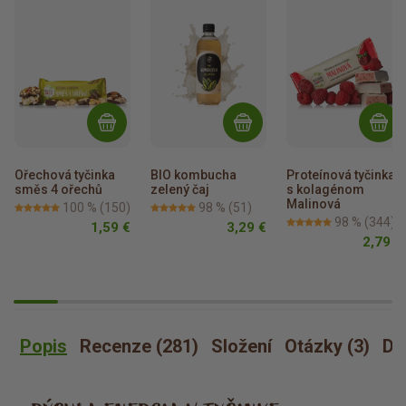
Ořechová tyčinka 
BIO kombucha 
Proteínová tyčinka 
směs 4 ořechů
zelený čaj
s kolagénom 
Malinová
100 %
(150)
98 %
(51)
98 %
(344)
1,59 €
3,29 €
2,79 €
Popis
Recenze (281)
Složení
Otázky (3)
Dá