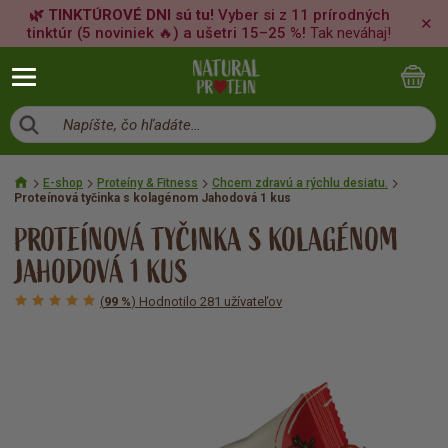
🌿 TINKTÚROVÉ DNI sú tu!
Vyber si z 11 prírodných
✕
tinktúr (5 noviniek 🔥) a ušetri 15–25 %!
Tak neváhaj!
Napíšte, čo hľadáte…
E-shop
Proteíny & Fitness
Chcem zdravú a rýchlu desiatu.
Proteínová tyčinka s kolagénom Jahodová 1 kus
PROTEÍNOVÁ TYČINKA S KOLAGÉNOM
JAHODOVÁ 1 KUS
(
99 %
) Hodnotilo 281 užívateľov