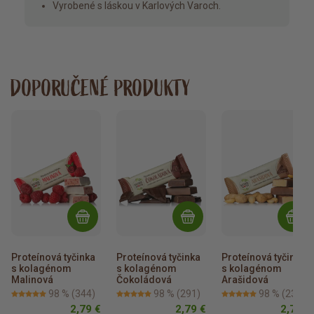
Vyrobené s láskou v Karlových Varoch.
DOPORUČENÉ PRODUKTY
Proteínová tyčinka 
Proteínová tyčinka 
Proteínová tyčinka 
s kolagénom 
s kolagénom 
s kolagénom 
Malinová
Čokoládová
Arašidová
98 %
(344)
98 %
(291)
98 %
(231)
2,79 €
2,79 €
2,79 €