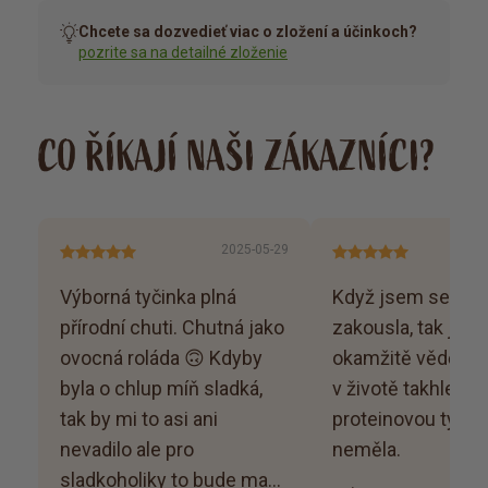
Chcete sa dozvedieť viac o zložení a účinkoch?
pozrite sa na detailné zloženie
CO ŘÍKAJÍ NAŠI ZÁKAZNÍCI?
2025-05-29
Výborná tyčinka plná
Když jsem se do n
přírodní chuti. Chutná jako
zakousla, tak jse
ovocná roláda 🙃 Kdyby
okamžitě věděla, 
byla o chlup míň sladká,
v životě takhle do
tak by mi to asi ani
proteinovou tyčin
nevadilo ale pro
neměla.
sladkoholiky to bude mana