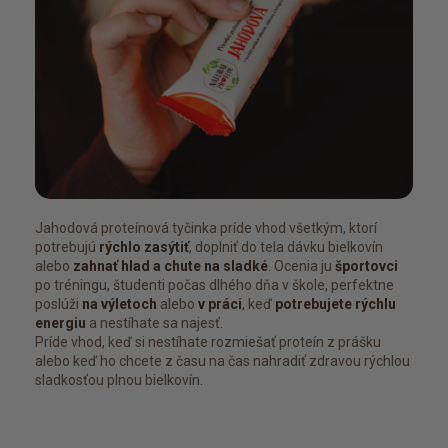
Jahodová proteínová tyčinka príde vhod všetkým, ktorí
potrebujú
rýchlo zasýtiť
, doplniť do tela dávku bielkovín
alebo
zahnať hlad a chute na sladké
. Ocenia ju
športovci
po tréningu, študenti počas dlhého dňa v škole, perfektne
poslúži
na výletoch
alebo
v práci
, keď
potrebujete rýchlu
energiu
a nestíhate sa najesť.
Príde vhod, keď si nestíhate rozmiešať proteín z prášku
alebo keď ho chcete z času na čas nahradiť zdravou rýchlou
sladkosťou plnou bielkovín.