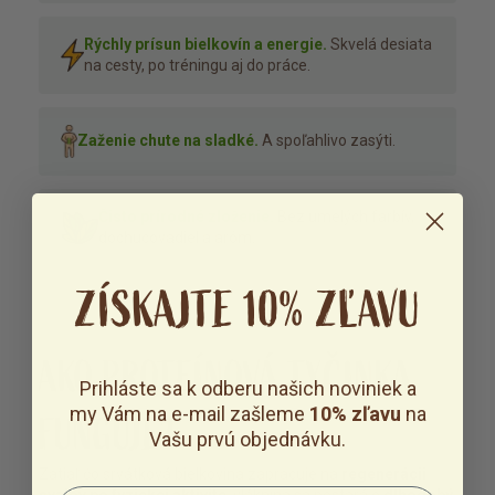
Rýchly prísun bielkovín a energie.
Skvelá desiata
na cesty, po tréningu aj do práce.
Zaženie chute na sladké.
A spoľahlivo zasýti.
Čisto prírodné zloženie.
Bez umelých farbív,
dochucovadiel a aróm.
ZÍSKAJTE 10% ZĽAVU
AKO PROTEÍNOVÁ TYČINKA
Prihláste sa k odberu našich noviniek a
my Vám na e-mail zašleme
10% zľavu
na
FUNGUJE?
Vašu prvú objednávku.
Zatiaľ čo srvátková bielkovina zapracuje na
regenerácii
svalov po fyzickej aktivite
, vláknina sa postará o
dlhodobý