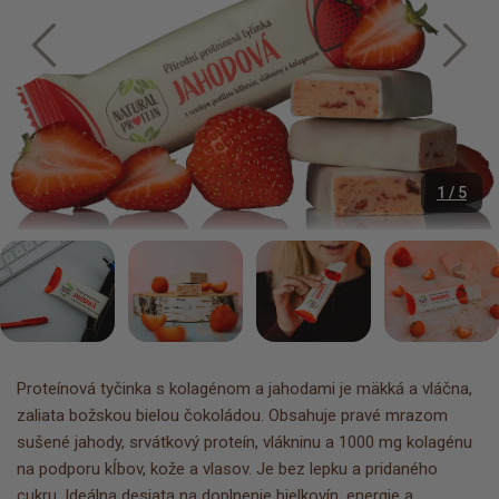
1 / 5
Proteínová tyčinka s kolagénom a jahodami je mäkká a vláčna,
zaliata božskou bielou čokoládou. Obsahuje pravé mrazom
sušené jahody, srvátkový proteín, vlákninu a 1000 mg kolagénu
na podporu kĺbov, kože a vlasov. Je bez lepku a pridaného
cukru. Ideálna desiata na doplnenie bielkovín, energie a