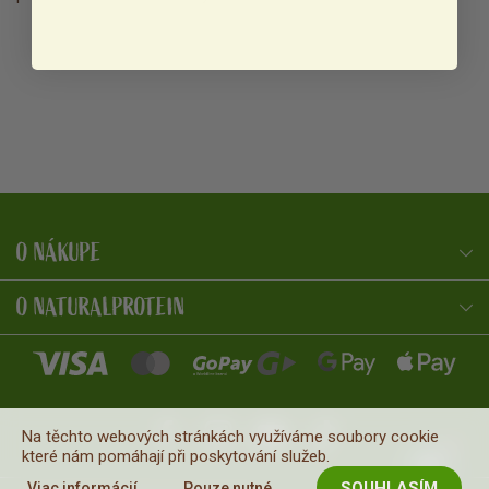
O NÁKUPE
NaturalProtein Poradca
Online · Som tu pre vás
O NATURALPROTEIN
Na těchto webových stránkách využíváme soubory cookie
které nám pomáhají při poskytování služeb.
SOUHLASÍM
Viac informácií
Pouze nutné