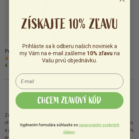
ZÍSKAJTE 10% ZĽAVU
Prihláste sa k odberu našich noviniek a
Proteínové palacinky
my Vám na e-mail zašleme
10% zľavu
na
98 %
(54)
Vašu prvú objednávku.
€ 16.79
1
položiek z 1
CHCEM ZĽAVOVÝ KÓD
Začnite svoje ráno s úsmevom. Naše proteínové palacinky sú
chutným záchrancom každého dňa ? Pripravte si raňajky rýchlo
Vyplnením formulára súhlasíte so
spracovaním osobných
a jednoducho. Nezabudnite palacinky ozdobiť čerstvým ovocím,
údajov
.
prípadne lieskovoorieškovým krémom.