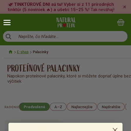
🌿 TINKTÚROVÉ DNI sú tu!
Vyber si z 11 prírodných
✕
tinktúr (5 noviniek 🔥) a ušetri 15–25 %!
Tak neváhaj!
Napíšte, čo hľadáte…
E-shop
Palacinky
PROTEÍNOVÉ PALACINKY
Napokon proteínové palacinky, ktoré si môžete dopriať úplne bez
výčitiek
Predvolené
A–Z
Najlacnejšie
Najdrahšie
RADENIE