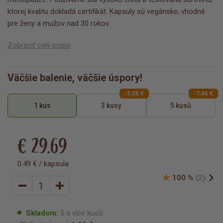
ktorej kvalitu dokladá certifikát. Kapsuly sú vegánske, vhodné
pre ženy a mužov nad 30 rokov.
Zobraziť celý popis
Väčšie balenie, väčšie úspory!
-3,08 €
-7,46 €
1 kus
3 kusy
5 kusů
€ 29.69
0.49 € / kapsula
100 %
(2)
Skladom:
5 a více kusů