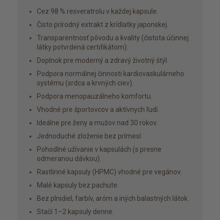
Cez 98 % resveratrolu v každej kapsule.
Čisto prírodný extrakt z krídlatky japonskej.
Transparentnosť pôvodu a kvality (čistota účinnej
látky potvrdená certifikátom).
Doplnok pre moderný a zdravý životný štýl.
Podpora normálnej činnosti kardiovaskulárneho
systému (srdca a krvných ciev).
Podpora menopauzálneho komfortu.
Vhodné pre športovcov a aktívnych ľudí.
Ideálne pre ženy a mužov nad 30 rokov.
Jednoduché zloženie bez prímesí.
Pohodlné užívanie v kapsulách (s presne
odmeranou dávkou).
Rastlinné kapsuly (HPMC) vhodné pre vegánov.
Malé kapsuly bez pachute.
Bez plnidiel, farbív, aróm a iných balastných látok.
Stačí 1–2 kapsuly denne.