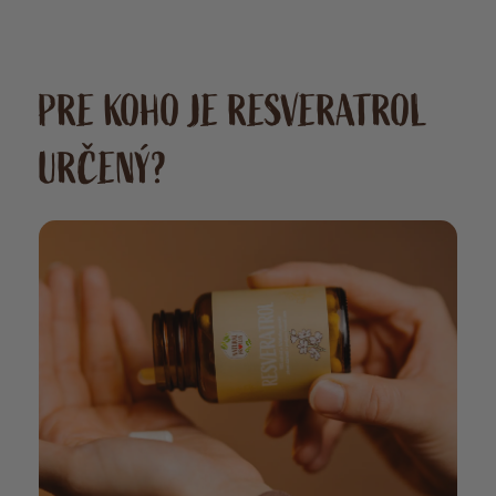
dlouhodobě. Za mě skvělý
doplněk pro podporu
zdravého životního stylu.“
PRE KOHO JE RESVERATROL
URČENÝ?