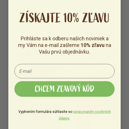
ZÍSKAJTE 10% ZĽAVU
Certifikovaná látka.
Pôvod a mikrobiologická
čistota resveratrolu potvrdená certifikátom.
Prihláste sa k odberu našich noviniek a
my Vám na e-mail zašleme
10% zľavu
na
Vašu prvú objednávku.
AKO RESVERATROL FUNGUJE?
CHCEM ZĽAVOVÝ KÓD
Vyplnením formulára súhlasíte so
spracovaním osobných
údajov
.