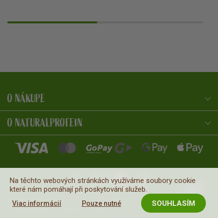
O NÁKUPE
NaturalProtein Poradca
Online · Som tu pre vás
O NATURALPROTEIN
Na těchto webových stránkách využíváme soubory cookie
které nám pomáhají při poskytování služeb.
SOUHLASÍM
Viac informácií
Pouze nutné
Copyright © 2026
. Všetky práva vyhradené.