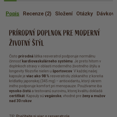
Popis
Recenze (2)
Složení
Otázky
Dávkova
PRÍRODNÝ DOPLNOK PRE MODERNÝ
ŽIVOTNÝ ŠTÝL
Čisto
prírodná
látka resveratrol podporuje normálnu
činnosť
kardiovaskulárneho systému
. Je preto hitom v
doplnkoch stravy v oblasti moderného životného štýlu a
longevity filozofie nielen u
športovcov
. V každej našej
kapsule je
viac ako 98 %
resveratrolu získaného z koreňa
krídlatky japonskej (345 mg) – antioxidantu, ktorý okrem
iného podporuje komfort pri menopauze. Používame iba
vysoko čistú
a testovanú surovinu, ktorej kvalitu dokladá
certifikát
. Kapsuly sú
vegánske
, vhodné pre
ženy a mužov
nad 30 rokov
.
TIP:
Prečítajte si viac o resveratrole.