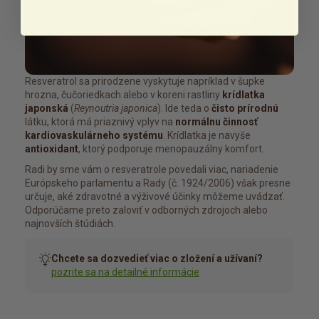
Resveratrol sa prirodzene vyskytuje napríklad v šupke
hrozna, čučoriedkach alebo v koreni rastliny
krídlatka
japonská
(
Reynoutria japonica
). Ide teda o
čisto prírodnú
látku, ktorá má priaznivý vplyv na
normálnu činnosť
kardiovaskulárneho systému
. Krídlatka je navyše
antioxidant
, ktorý podporuje menopauzálny komfort.
Radi by sme vám o resveratrole povedali viac, nariadenie
Európskeho parlamentu a Rady (č. 1924/2006) však presne
určuje, aké zdravotné a výživové účinky môžeme uvádzať.
Odporúčame preto zaloviť v odborných zdrojoch alebo
najnovších štúdiách.
Chcete sa dozvedieť viac o zložení a užívaní?
pozrite sa na detailné informácie