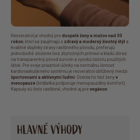
Resveratrol je vhodný pre
dospelé ženy a mužov nad 30
rokov
, ktorí sa zaujímajú o
zdravý a moderný životný štýl
a
kvalitné doplnky stravy rastlinného pôvodu, preferujú
jednoduché zloženie bez zbytočných prímesí a kladú dôraz
na transparentný pôvod surovín a vysokú čistotu použitých
látok. Pre svoje priaznivé účinky na normálnu činnosť
kardiovaskulárneho systému je resveratrol obľúbený medzi
športovcami a aktívnymi ľuďmi
. Ocenia ho tiež ženy
v
menopauze
(krídlatka podporuje menopauzálny komfort).
Kapsuly sú čisto rastlinné, vhodné aj pre
vegánov
.
HLAVNÉ VÝHODY