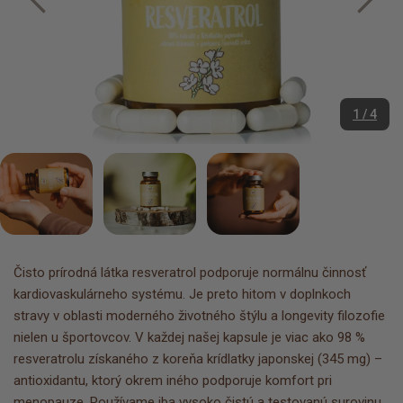
1 / 4
Čisto prírodná látka resveratrol podporuje normálnu činnosť
kardiovaskulárneho systému. Je preto hitom v doplnkoch
stravy v oblasti moderného životného štýlu a longevity filozofie
nielen u športovcov. V každej našej kapsule je viac ako 98 %
resveratrolu získaného z koreňa krídlatky japonskej (345 mg) –
antioxidantu, ktorý okrem iného podporuje komfort pri
menopauze. Používame iba vysoko čistú a testovanú surovinu,