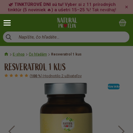
🌿 TINKTÚROVÉ DNI sú tu!
Vyber si z 11 prírodných
✕
tinktúr (5 noviniek 🔥) a ušetri 15–25 %!
Tak neváhaj!
Napíšte, čo hľadáte…
E-shop
Čo hľadám
Resveratrol 1 kus
RESVERATROL 1 KUS
(
100 %
) Hodnotilo 2 užívateľov
Novinka