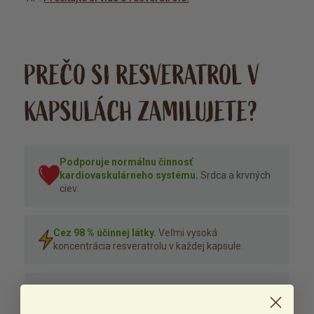
PREČO SI RESVERATROL V
KAPSULÁCH ZAMILUJETE?
Podporuje normálnu činnosť
kardiovaskulárneho systému.
Srdca a krvných
ciev.
Cez 98 % účinnej látky.
Veľmi vysoká
koncentrácia resveratrolu v každej kapsule.
Pre moderný a zdravý životný štýl.
Prírodná
podpora obľúbená u ľudí so záujmom o longevity.