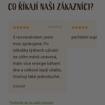
CO ŘÍKAJÍ NAŠI ZÁKAZNÍCI?
2026-05-20
S resveratrolem jsem
perfektní suplem
moc spokojená. Po
několika týdnech užívání
se cítím méně unavená,
mám více energie během
dne a celkově lepší vitalitu.
Oceňuji také jednoduché
složení a kvalitní kapsle
Zobrazit
bez zbytečné chemie.
Přípravek dobře snáším a
určitě u něj zůstanu
Podívejte se na další recenze