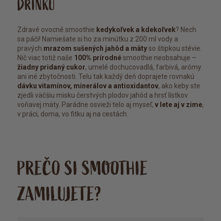
DRINKU
Zdravé ovocné smoothie
kedykoľvek a kdekoľvek
? Nech
sa páči! Namiešate si ho za minútku z 200 ml vody a
pravých
mrazom sušených jahôd a mäty
so štipkou stévie.
Nič viac totiž naše
100% prírodné
smoothie neobsahuje –
žiadny pridaný cukor
, umelé dochucovadlá, farbivá, arómy
ani iné zbytočnosti. Telu tak každý deň doprajete rovnakú
dávku vitamínov, minerálov a antioxidantov
, ako keby ste
zjedli väčšiu misku čerstvých plodov jahôd a hrsť lístkov
voňavej mäty. Parádne osvieži telo aj myseľ,
v lete aj v zime
,
v práci, doma, vo fitku aj na cestách.
PREČO SI SMOOTHIE
ZAMILUJETE?