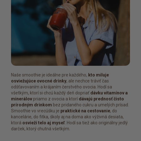
Naše smoothie je ideálne pre každého,
kto miluje
osviežujúce ovocné drinky
, ale nechce tráviť čas
odšťavovaním a krájaním čerstvého ovocia. Hodí sa
všetkým, ktorí si chcú každý deň dopriať
dávku vitamínov a
minerálov
priamo z ovocia a ktorí
dávajú prednosť čisto
prírodným drinkom
bez pridaného cukru a umelých prísad.
Smoothie vo vrecúšku je
praktické na cestovanie
, do
kancelárie, do fitka, školy aj na doma ako výživná desiata,
ktorá
osvieži telo aj myseľ
. Hodí sa tiež ako originálny jedlý
darček, ktorý chutná všetkým.