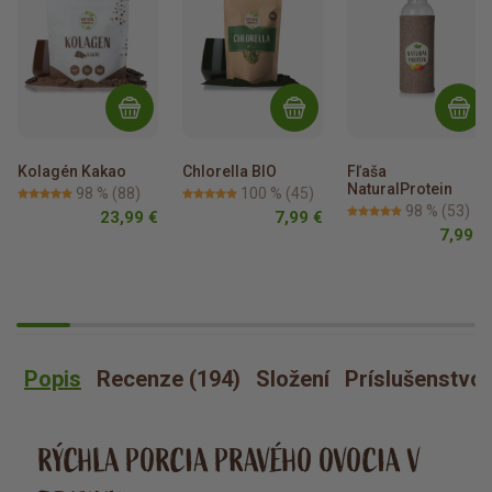
Kolagén Kakao
Chlorella BIO
Fľaša 
NaturalProtein
98 %
(88)
100 %
(45)
98 %
(53)
23,99 €
7,99 €
7,99 €
Popis
Recenze (194)
Složení
Príslušenstvo
RÝCHLA PORCIA PRAVÉHO OVOCIA V