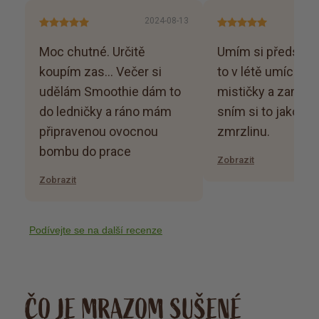
2024-08-13
Moc chutné. Určitě
Umím si představit
koupím zas... Večer si
to v létě umíchám
udělám Smoothie dám to
mističky a zamra
do ledničky a ráno mám
sním si to jako z
připravenou ovocnou
zmrzlinu.
bombu do prace
Zobrazit
Zobrazit
Podívejte se na další recenze
ČO JE MRAZOM SUŠENÉ