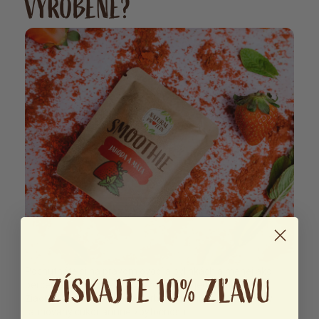
VYROBENÉ?
Pochutnáte si na pravom ovocí a bylinkách a menej ako
ZÍSKAJTE 10% ZĽAVU
percente stévie v celom zložení. Také jednoduché to je.
Žiadne iné prísady, umelé farbivá, dochucovadlá, arómy,
rafinovaný cukor ani iné zbytočnosti.