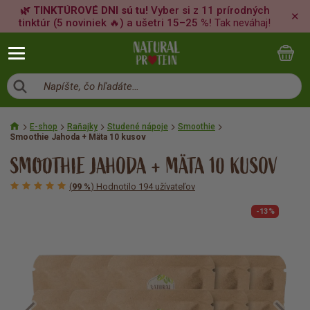
🌿 TINKTÚROVÉ DNI sú tu!
Vyber si z 11 prírodných
✕
tinktúr (5 noviniek 🔥) a ušetri 15–25 %!
Tak neváhaj!
Napíšte, čo hľadáte…
E-shop
Raňajky
Studené nápoje
Smoothie
Smoothie Jahoda + Mäta 10 kusov
SMOOTHIE JAHODA + MÄTA 10 KUSOV
(
99 %
) Hodnotilo 194 užívateľov
-13%