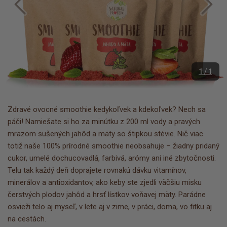
1 / 1
Zdravé ovocné smoothie kedykoľvek a kdekoľvek? Nech sa
páči! Namiešate si ho za minútku z 200 ml vody a pravých
mrazom sušených jahôd a mäty so štipkou stévie. Nič viac
totiž naše 100% prírodné smoothie neobsahuje – žiadny pridaný
cukor, umelé dochucovadlá, farbivá, arómy ani iné zbytočnosti.
Telu tak každý deň doprajete rovnakú dávku vitamínov,
minerálov a antioxidantov, ako keby ste zjedli väčšiu misku
čerstvých plodov jahôd a hrsť lístkov voňavej mäty. Parádne
osvieži telo aj myseľ, v lete aj v zime, v práci, doma, vo fitku aj
na cestách.