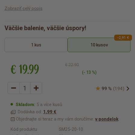
Zobraziť celý popis
Väčšie balenie, väčšie úspory!
-2,91 €
1 kus
10 kusov
€ 19.99
€ 22.90
(- 13 %)
99 %
(194)
Skladom:
5 a více kusů
Dodávka od:
1,99 €
Objednajte si teraz a my vám doručíme:
v pondelok
Kód produktu
SM25-20-10