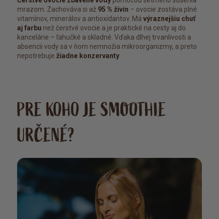
Čerstvé ovocie zbavené vody
pomocou šetrného sušenia
mrazom. Zachováva si až
95 % živín
– ovocie zostáva plné
vitamínov, minerálov a antioxidantov. Má
výraznejšiu chuť
aj farbu
než čerstvé ovocie a je praktické na cesty aj do
kancelárie – ľahučké a skladné. Vďaka dlhej trvanlivosti a
absencii vody sa v ňom nemnožia mikroorganizmy, a preto
nepotrebuje
žiadne konzervanty
.
PRE KOHO JE SMOOTHIE
URČENÉ?