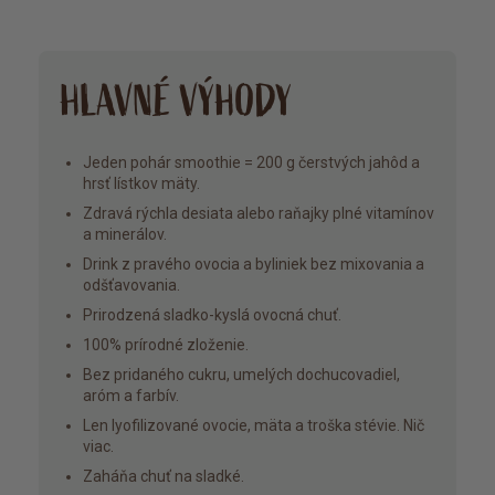
HLAVNÉ VÝHODY
Jeden pohár smoothie = 200 g čerstvých jahôd a
hrsť lístkov mäty.
Zdravá rýchla desiata alebo raňajky plné vitamínov
a minerálov.
Drink z pravého ovocia a byliniek bez mixovania a
odšťavovania.
Prirodzená sladko-kyslá ovocná chuť.
100% prírodné zloženie.
Bez pridaného cukru, umelých dochucovadiel,
aróm a farbív.
Len lyofilizované ovocie, mäta a troška stévie. Nič
viac.
Zaháňa chuť na sladké.