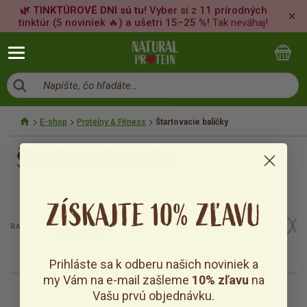
🌿 TINKTÚROVÉ DNI sú tu!
Vyber si z 11 prírodných
✕
tinktúr (5 noviniek 🔥) a ušetri 15–25 %!
Tak neváhaj!
Napíšte, čo hľadáte…
E-shop
Proteíny & Fitness
Štartovacie balíčky
ŠTARTOVACIE BALÍČKY
ZÍSKAJTE 10% ZĽAVU
Predvolené
A–Z
Najlacnejšie
Najdrahšie
RADENIE
Prihláste sa k odberu našich noviniek a
my Vám na e-mail zašleme
10% zľavu
na
Vašu prvú objednávku.
0
položiek z 0