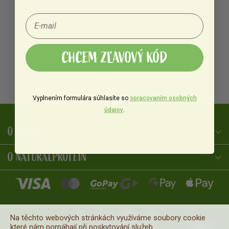
CHCEM ZĽAVOVÝ KÓD
Vyplnením formulára súhlasíte so
spracovaním osobných
údajov
.
O NÁKUPE
NaturalProtein Poradca
Online · Som tu pre vás
O NATURALPROTEIN
Na těchto webových stránkách využíváme soubory cookie
které nám pomáhají při poskytování služeb.