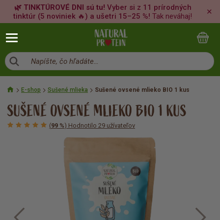
🌿 TINKTÚROVÉ DNI sú tu!
Vyber si z 11 prírodných
✕
tinktúr (5 noviniek 🔥) a ušetri 15–25 %!
Tak neváhaj!
Napíšte, čo hľadáte…
E-shop
Sušené mlieka
Sušené ovsené mlieko BIO 1 kus
SUŠENÉ OVSENÉ MLIEKO BIO 1 KUS
(
99 %
) Hodnotilo 29 užívateľov