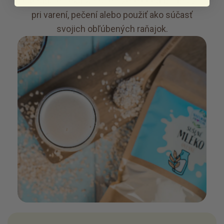
náhradu mlieka, ktorú môžete hneď piť, použiť
pri varení, pečení alebo použiť ako súčasť
svojich obľúbených raňajok.