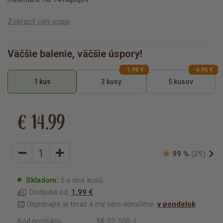
Zobraziť celý popis
Väčšie balenie, väčšie úspory!
-1,98 €
-4,96 €
1 kus
3 kusy
5 kusov
€ 14.99
99 %
(29)
Skladom:
5 a více kusů
Dodávka od:
1,99 €
Objednajte si teraz a my vám doručíme:
v pondelok
Kód produktu
ML02-550-1