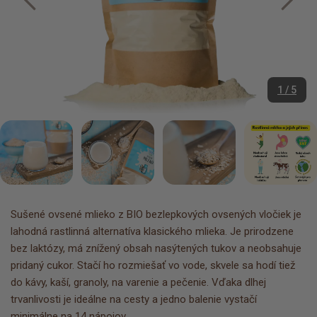
1 / 5
Sušené ovsené mlieko z BIO bezlepkových ovsených vločiek je
lahodná rastlinná alternatíva klasického mlieka. Je prirodzene
bez laktózy, má znížený obsah nasýtených tukov a neobsahuje
pridaný cukor. Stačí ho rozmiešať vo vode, skvele sa hodí tiež
do kávy, kaší, granoly, na varenie a pečenie. Vďaka dlhej
trvanlivosti je ideálne na cesty a jedno balenie vystačí
minimálne na 14 nápojov.