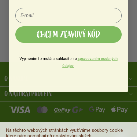
CHCEM ZĽAVOVÝ KÓD
Vyplnením formulára súhlasíte so
spracovaním osobných
údajov
.
O NÁKUPE
NaturalProtein Poradca
Online · Som tu pre vás
O NATURALPROTEIN
Na těchto webových stránkách využíváme soubory cookie
které nám pomáhají při poskytování služeb.