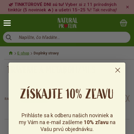
🌿 TINKTÚROVÉ DNI sú tu!
Vyber si z 11 prírodných
✕
tinktúr (5 noviniek 🔥) a ušetri 15–25 %!
Tak neváhaj!
Napíšte, čo hľadáte…
E-shop
Doplnky stravy
TRÁVENIE A METABOLIZMUS
ZÍSKAJTE 10% ZĽAVU
Predvolené
A–Z
Najlacnejšie
Najdrahšie
RADENIE
Prihláste sa k odberu našich noviniek a
my Vám na e-mail zašleme
10% zľavu
na
Vašu prvú objednávku.
0
položiek z 0