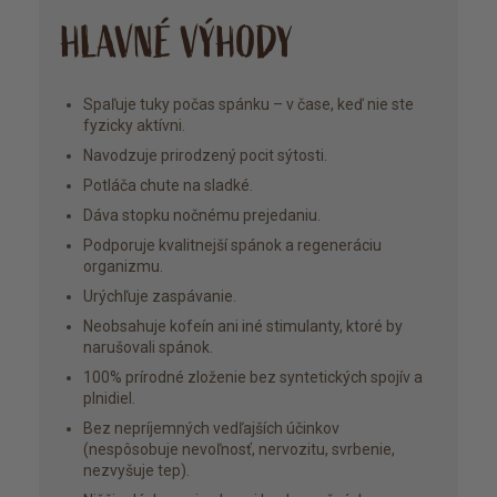
HLAVNÉ VÝHODY
skvělou práci.🤗
Spaľuje tuky počas spánku – v čase, keď nie ste
fyzicky aktívni.
Navodzuje prirodzený pocit sýtosti.
Potláča chute na sladké.
Dáva stopku nočnému prejedaniu.
Podporuje kvalitnejší spánok a regeneráciu
organizmu.
Urýchľuje zaspávanie.
Neobsahuje kofeín ani iné stimulanty, ktoré by
narušovali spánok.
100% prírodné zloženie bez syntetických spojív a
plnidiel.
Bez nepríjemných vedľajších účinkov
(nespôsobuje nevoľnosť, nervozitu, svrbenie,
nezvyšuje tep).