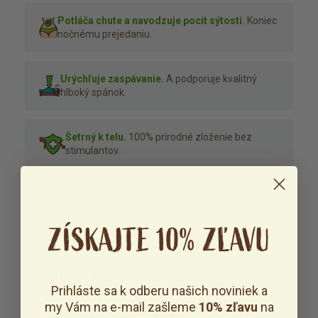
Potláča chute a navodzuje pocit sýtosti.
Koniec
nočnému prejedaniu.
Urýchľuje zaspávanie.
A podporuje kvalitný
hlboký spánok.
Šetrný k telu.
100% prírodné zloženie bez
stimulantov.
ZÍSKAJTE 10% ZĽAVU
AKO NOČNÝ SPAĽOVAČ
FUNGUJE?
Prihláste sa k odberu našich noviniek a
Za všetkým stojí inteligentná kombinácia aktívnych
my Vám na e-mail zašleme
10% zľavu
na
prírodných látok, ktoré spolupracujú v dvoch kľúčových