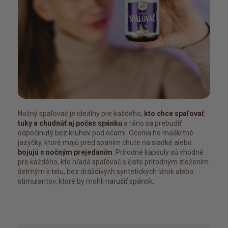
tomu pomáhá spalovač.
nechce. Je léto a
Další balení jsem tedy
meduňka, tak budu
neobjednala a zkoušela to
z ní a doufat, že z
bez něj. Bohužel, úbytek
Ale každý jsme jin
váhy se velmi zpomalil až
nepomohlo mně,
skoro zastavil. Objednala
třeba někomu jin
jsem si noční spalovač
tedy znovu a k mému
Nočný spaľovač je ideálny pre každého,
kto chce spaľovať
tuky a chudnúť aj počas spánku
a ráno sa prebudiť
překvapení, opět se to
odpočinutý bez kruhov pod očami. Ocenia ho maškrtné
rozjelo. Dnes mám už
jazýčky, ktoré majú pred spaním chute na sladké alebo
bojujú s nočným prejedaním
. Prírodné kapsuly sú vhodné
sedm kilo dole a jsem
pre každého, kto hľadá spaľovač s čisto prírodným zložením
nadšená. Začal ho brát i
šetrným k telu, bez dráždivých syntetických látok alebo
stimulantov, ktoré by mohli narušiť spánok.
můj manžel a i on
zaznamenává úbytek
váhy. Děkuji všem z
Natural Protein za jejich