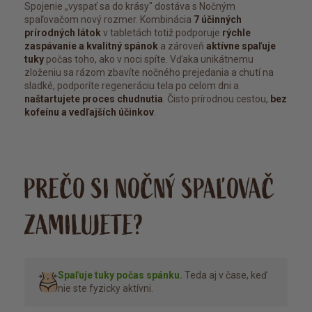
Spojenie „vyspať sa do krásy" dostáva s Nočným
spaľovačom nový rozmer. Kombinácia
7 účinných
prírodných látok
v tabletách totiž podporuje
rýchle
zaspávanie a kvalitný spánok
a zároveň
aktívne spaľuje
tuky
počas toho, ako v noci spíte. Vďaka unikátnemu
zloženiu sa rázom zbavíte nočného prejedania a chutí na
sladké, podporíte regeneráciu tela po celom dni a
naštartujete proces chudnutia
. Čisto prírodnou cestou,
bez
kofeínu a vedľajších účinkov
.
PREČO SI NOČNÝ SPAĽOVAČ
ZAMILUJETE?
Spaľuje tuky počas spánku.
Teda aj v čase, keď
nie ste fyzicky aktívni.