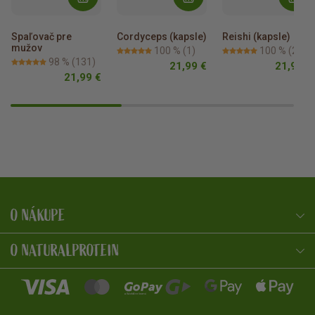
Spaľovač pre 
Cordyceps (kapsle)
Reishi (kapsle)
mužov
100 %
(1)
100 %
(2)
98 %
(131)
21,99 €
21,99 €
21,99 €
O NÁKUPE
NaturalProtein Poradca
Online · Som tu pre vás
O NATURALPROTEIN