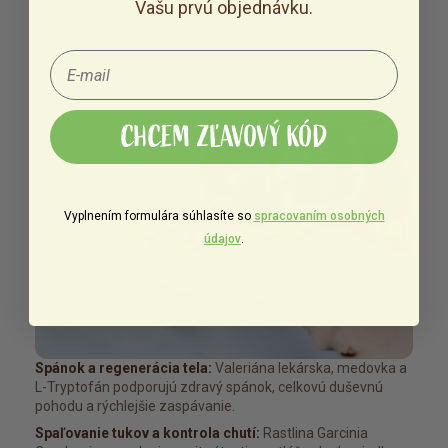
Vašu prvú objednávku.
oblastiach:
CHCEM ZĽAVOVÝ KÓD
Vyplnením formulára súhlasíte so
spracovaním osobných
údajov
.
Spánok a regenerácia tela:
Valeriána lekárska, medovka a
L-Tryptofán podporujú zdravý spánok, celkovú duševnú
pohodu a rýchlejšie zaspávanie.
Spaľovanie tukov a kontrola chutí:
Rastlina Garcinia