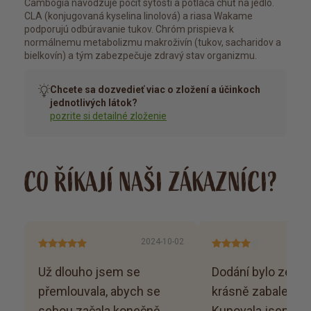
Cambogia navodzuje pocit sýtosti a potláča chuť na jedlo.
CLA (konjugovaná kyselina linolová) a riasa Wakame
podporujú odbúravanie tukov. Chróm prispieva k
normálnemu metabolizmu makroživín (tukov, sacharidov a
bielkovín) a tým zabezpečuje zdravý stav organizmu.
Chcete sa dozvedieť viac o zložení a účinkoch
jednotlivých látok?
pozrite si detailné zloženie
CO ŘÍKAJÍ NAŠI ZÁKAZNÍCI?
2024-10-02
Už dlouho jsem se
Dodání bylo ze dn
přemlouvala, abych se
krásně zabalené z
sebou začala konečně
Kupovala jsem hl