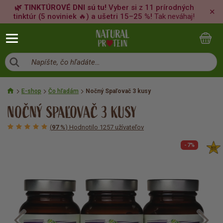
🌿 TINKTÚROVÉ DNI sú tu!
Vyber si z 11 prírodných
✕
tinktúr (5 noviniek 🔥) a ušetri 15–25 %!
Tak neváhaj!
Napíšte, čo hľadáte…
E-shop
Čo hľadám
Nočný Spaľovač 3 kusy
NOČNÝ SPAĽOVAČ 3 KUSY
(
97 %
) Hodnotilo 1257 užívateľov
-7%