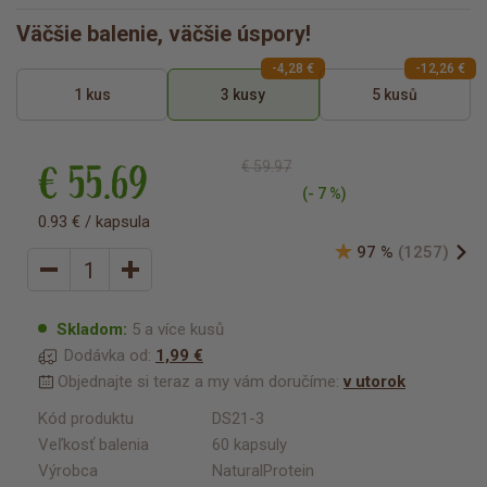
Väčšie balenie, väčšie úspory!
-4,28 €
-12,26 €
1 kus
3 kusy
5 kusů
€ 55.69
€ 59.97
(- 7 %)
0.93 € / kapsula
97 %
(1257)
Skladom:
5 a více kusů
Dodávka od:
1,99 €
Objednajte si teraz a my vám doručíme:
v utorok
Kód produktu
DS21-3
Veľkosť balenia
60 kapsuly
Výrobca
NaturalProtein