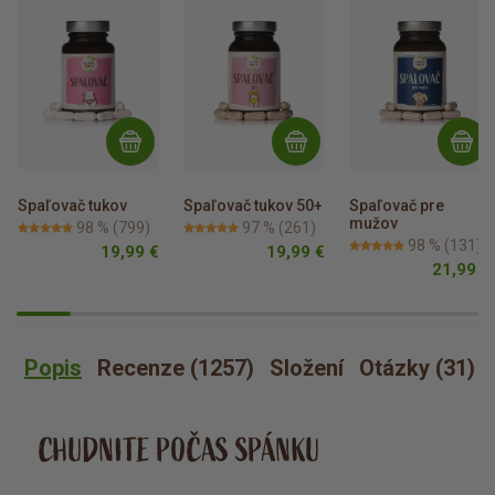
Spaľovač tukov
Spaľovač tukov 50+
Spaľovač pre 
mužov
98 %
(799)
97 %
(261)
98 %
(131)
19,99 €
19,99 €
21,99 €
Popis
Recenze (1257)
Složení
Otázky (31)
CHUDNITE POČAS SPÁNKU