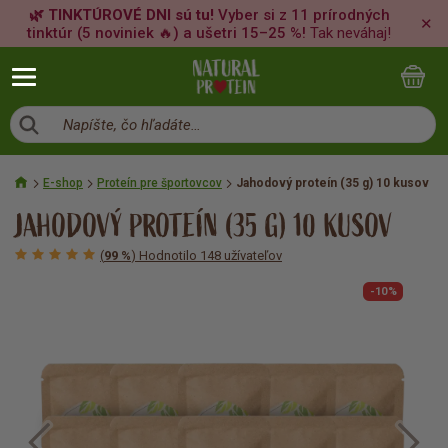
🌿 TINKTÚROVÉ DNI sú tu!
Vyber si z 11 prírodných
✕
tinktúr (5 noviniek 🔥) a ušetri 15–25 %!
Tak neváhaj!
Napíšte, čo hľadáte…
E-shop
Proteín pre športovcov
Jahodový proteín (35 g) 10 kusov
JAHODOVÝ PROTEÍN (35 G) 10 KUSOV
(
99 %
) Hodnotilo 148 užívateľov
-10%