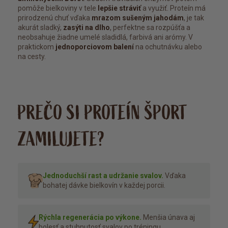
pomôže bielkoviny v tele
lepšie stráviť
a využiť. Proteín má
prirodzenú chuť vďaka
mrazom sušeným jahodám
, je tak
akurát sladký,
zasýti na dlho
, perfektne sa rozpúšťa a
neobsahuje žiadne umelé sladidlá, farbivá ani arómy. V
praktickom
jednoporciovom balení
na ochutnávku alebo
na cesty.
PREČO SI PROTEÍN ŠPORT
ZAMILUJETE?
Jednoduchší rast a udržanie svalov.
Vďaka
bohatej dávke bielkovín v každej porcii.
Rýchla regenerácia po výkone.
Menšia únava aj
bolesť a stuhnutosť svalov po tréningu.