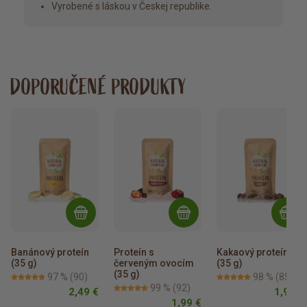
Vyrobené s láskou v Českej republike.
DOPORUČENÉ PRODUKTY
Banánový proteín 
Proteín s 
Kakaový proteín 
(35 g)
červeným ovocím 
(35 g)
(35 g)
97 %
(90)
98 %
(85)
99 %
(92)
2,49 €
1,99 €
1,99 €