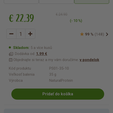
€ 22.39
€ 24.90
(- 10 %)
99 %
(148)
Skladom:
5 a více kusů
Dodávka od:
1,99 €
Objednajte si teraz a my vám doručíme:
v pondelok
Kód produktu
PS01-35-10
Veľkosť balenia
35 g
Výrobca
NaturalProtein
Pridať do košíka