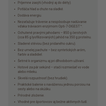
Príjemne zasýti (vhodný aj do diéty).
Potláča hlad a chute na sladké.
Dodáva energiu.
Nezaťažuje trávenie a nespôsobuje nadúvanie
vďaka tráviacim enzýmom Opti-7-DIGEST™.
Ochutené pravými jahodami – 850 g čerstvých
(cca 85 g lyofilizovaných) jahôd na 350 g proteínu.
Sladené stéviou (bez pridaného cukru).
Bez umelej pachute – bez syntetických aróm,
farbív a sladidiel.
Šetrné k organizmu aj pri dlhodobom užívaní.
Hotové za pár sekúnd – stačí rozmiešať vo vode
alebo mlieku.
Skvelá rozpustnosť (bez hrudiek).
Praktické balenie s naváženou jednou porciou na
cesty alebo na skúšku.
Prírodné zloženie.
Vhodné pre športovcov aj bežne aktívnych ľudí.