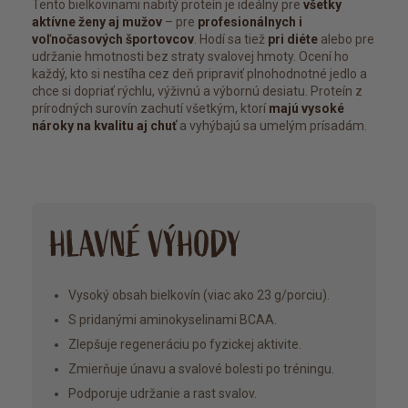
Tento bielkovinami nabitý proteín je ideálny pre
všetky
aktívne ženy aj mužov
– pre
profesionálnych i
voľnočasových športovcov
. Hodí sa tiež
pri diéte
alebo pre
udržanie hmotnosti bez straty svalovej hmoty. Ocení ho
každý, kto si nestíha cez deň pripraviť plnohodnotné jedlo a
chce si dopriať rýchlu, výživnú a výbornú desiatu. Proteín z
prírodných surovín zachutí všetkým, ktorí
majú vysoké
nároky na kvalitu aj chuť
a vyhýbajú sa umelým prísadám.
HLAVNÉ VÝHODY
Vysoký obsah bielkovín (viac ako 23 g/porciu).
S pridanými aminokyselinami BCAA.
Zlepšuje regeneráciu po fyzickej aktivite.
Zmierňuje únavu a svalové bolesti po tréningu.
Podporuje udržanie a rast svalov.