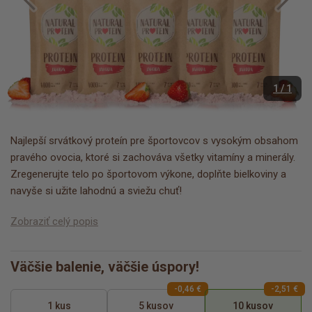
1 / 1
Najlepší srvátkový proteín pre športovcov s vysokým obsahom
pravého ovocia, ktoré si zachováva všetky vitamíny a minerály.
Zregenerujte telo po športovom výkone, doplňte bielkoviny a
navyše si užite lahodnú a sviežu chuť!
Zobraziť celý popis
Väčšie balenie, väčšie úspory!
-0,46 €
-2,51 €
1 kus
5 kusov
10 kusov