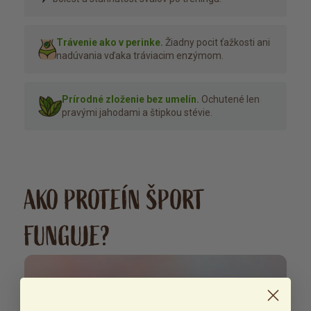
Trávenie ako v perinke.
Žiadny pocit ťažkosti ani
nadúvania vďaka tráviacim enzýmom.
Prírodné zloženie bez umelín.
Ochutené len
pravými jahodami a štipkou stévie.
AKO PROTEÍN ŠPORT
FUNGUJE?