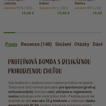
Jahoda
Kakao
Malina
99 %
(184)
99 %
(180)
99 %
(94)
19,90 €
19,90 €
19,90 €
Popis
Recenze (148)
Složení
Otázky
Dávko
PROTEÍNOVÁ BOMBA S DELIKÁTNOU
PRIRODZENOU CHUŤOU
Viac bielkovín v žiadnom inom našom proteíne nenájdete.
Tento sme totiž vyvinuli špeciálne
pre športovcov (profi aj
voľnočasových)
, ktorí pre
rast, udržanie a regeneráciu
svalov
potrebujú ešte väčší prísun živín. V každej porcii tak
doplníte do tela
viac ako 23 g bielkovín
a veľkorysú
dávku
aminokyselín BCAA
. Sedem tráviacich enzýmov potom