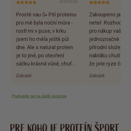
2024-05-06
Prostě vau 🥳 Pití proteinu
Zakoupeno jako d
pro mě byla noční můra -
neteř. Rozhodla j
rostl mi v puse, v krku
pro nákup vašich 
jsem ho měla ještě půl
jednoznačně pro č
dne. Ale s natural protein
přírodní složení, š
je to jiné, po otevření
nabídku chutí a ta
sáčku krásná vůně, chuť
že jste ryze česká 
vynikající, žádný “vocas” v
Zobrazit
Zobrazit
podobě umělého sladidla,
skoro jako jahodový
kokteil 👌 Ochutnala jsem
Podívejte se na další recenze
už pár proteinů, ale dál už
nic nehledám, tohle je
proste pecka 👌 Moc
PRE KOHO JE PROTEÍN ŠPORT
doporučuji každému, kdo