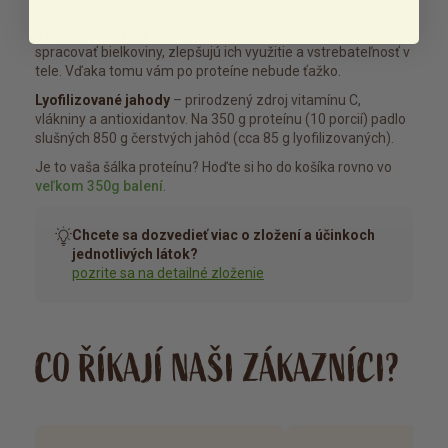
svalov a zabraňujú rozpadu svalových vlákien po výkone.
Tráviace enzýmy Opti-7-DIGEST™
– pomáhajú rýchlejšie
spracovať bielkoviny, zlepšujú ich využitie a vstrebateľnosť v
tele. Vďaka tomu vám po proteíne nebude ťažko.
Lyofilizované jahody
– prirodzený zdroj vitamínu C,
vlákniny a antioxidantov. Na 350 g proteínu (10 porcií) padlo
slušných 850 g čerstvých jahôd (cca 85 g lyofilizovaných).
Je to vaša šálka proteínu? Hoďte si ho do košíka rovno vo
veľkom 350g balení
.
Chcete sa dozvedieť viac o zložení a účinkoch
jednotlivých látok?
pozrite sa na detailné zloženie
CO ŘÍKAJÍ NAŠI ZÁKAZNÍCI?