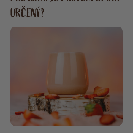
má pocit, že protein je
URČENÝ?
nepoživatelné cosi. Teď
mám problém si dát
denně jen 1 dávku 🤣
Objednala jsem si několik
testovacích sáčků, abych
zvolila ten nejlepší… a to
nejde, všechny příchutě
jsou skvelé 😋