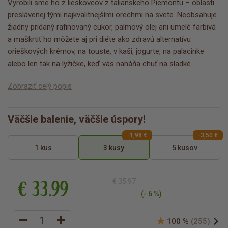
Vyrobili sme ho z lieskovcov z talianskeho Piemontu – oblasti
preslávenej tými najkvalitnejšími orechmi na svete. Neobsahuje
žiadny pridaný rafinovaný cukor, palmový olej ani umelé farbivá
a maškrtiť ho môžete aj pri diéte ako zdravú alternatívu
orieškových krémov, na touste, v kaši, jogurte, na palacinke
alebo len tak na lyžičke, keď vás naháňa chuť na sladké.
Zobraziť celý popis
Väčšie balenie, väčšie úspory!
-1,98 €
-3,50 €
1 kus
3 kusy
5 kusov
€ 33.99
€ 35.97
(- 6 %)
100 %
(255)