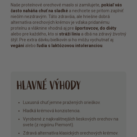
Naše proteínové orechové maslo si zamilujete,
pokiaľ vás
často naháňa chuť na sladké
a nechcete se pritom zaplniť
niečím nezdravým. Táto zdravšia, ale hriešne dobrá
alternatíva orechových krémov je vďaka pridanému
proteínu a vláknine vhodná aj pre
športovcov, do diéty
alebo pre každého, kto si
stráži líniu
a dbá na zdravý životný
štýl. Pre extra dávku bielkovín si ho môžu vychutnať aj
vegáni
alebo
ľudia s laktózovou intoleranciou
.
HLAVNÉ VÝHODY
Luxusná chuť jemne pražených orieškov.
Hladká krémová konzistencia.
Vyrobené z najkvalitnejších lieskových orechov na
svete (z regiónu Piemont).
Zdravá alternatíva klasických orechových krémov.