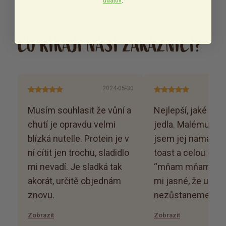
údajov
.
CO ŘÍKAJÍ NAŠI ZÁKAZNÍCI?
2024-05-30
Musím souhlasit že vůní a
Nejlepší, jaké jse
chutí je opravdu velmi
jedla. Malému syn
blízká nutelle. Protein je v
jsem jej namazala
ní cítit jen trochu, sladidlo
toast a celou dobu
mi nevadí. Je sladká tak
“mňam mňam mňa
akorát, určitě objednám
mi jasné, že u je
znovu.
nezůstaneme. :)
Zobrazit
Zobrazit