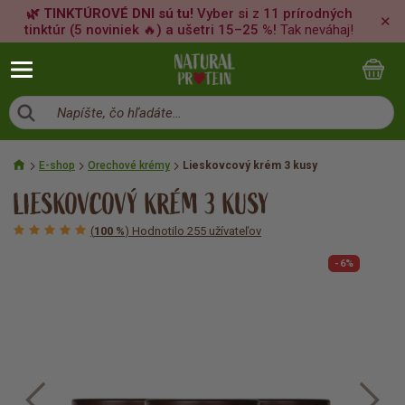
🌿 TINKTÚROVÉ DNI sú tu!
Vyber si z 11 prírodných
✕
tinktúr (5 noviniek 🔥) a ušetri 15–25 %!
Tak neváhaj!
Napíšte, čo hľadáte…
E-shop
Orechové krémy
Lieskovcový krém 3 kusy
LIESKOVCOVÝ KRÉM 3 KUSY
(
100 %
) Hodnotilo 255 užívateľov
-6%