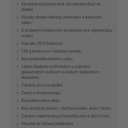
Skvelá prvá pomoc, keď vás naháňa chuť na
sladké.
Vysoký obsah vlákniny, minerálov a zdravých
tukov.
S pridaným hrachovým proteínom pre regeneráciu
svalov.
Viac ako 20 % bielkovín.
150 g lieskovcov v každom pohári.
Bez pridaného bieleho cukru.
Ľahko sladené erythritolom s nulovým
glykemickým indexom a nízkym kalorickým
dopadom.
Zaháňa chuť na sladké.
Zasýti a dodá energiu.
Bez palmového oleja.
Bez umelých prísad – dochucovadiel, aróm, farbív.
Zdravé maškrtenie pre každého, kto si drží formu.
Vhodné do fitness jedálnička.