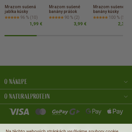
Mrazom sušená 
Mrazom sušené 
Mrazom sušené 
jablka kúsky
banány prášok
banány kúsky
96 %
(10)
90 %
(2)
100 %
(5)
1,99 €
3,99 €
2,39 €
O NÁKUPE
NaturalProtein Poradca
Online · Som tu pre vás
O NATURALPROTEIN
Na těchto webových stránkách využíváme soubory cookie