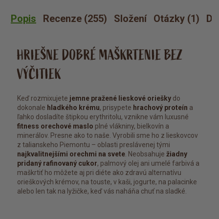
Popis
Recenze (255)
Složení
Otázky (1)
Dá
HRIEŠNE DOBRÉ MAŠKRTENIE BEZ
VÝČITIEK
Keď rozmixujete
jemne pražené lieskové oriešky
do
dokonale
hladkého krému
, prisypete
hrachový proteín
a
ľahko dosladíte štipkou erythritolu, vznikne vám luxusné
fitness orechové maslo
plné vlákniny, bielkovín a
minerálov. Presne ako to naše. Vyrobili sme ho z lieskovcov
z talianskeho Piemontu – oblasti preslávenej tými
najkvalitnejšími orechmi na svete
. Neobsahuje
žiadny
pridaný rafinovaný cukor
, palmový olej ani umelé farbivá a
maškrtiť ho môžete aj pri diéte ako zdravú alternatívu
orieškových krémov, na touste, v kaši, jogurte, na palacinke
alebo len tak na lyžičke, keď vás naháňa chuť na sladké.