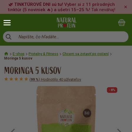
🌿 TINKTÚROVÉ DNI sú tu!
Vyber si z 11 prírodných
✕
tinktúr (5 noviniek 🔥) a ušetri 15–25 %!
Tak neváhaj!
Napíšte, čo hľadáte…
E-shop
Proteíny & Fitness
Chcem sa zotaviť po cvičení
Moringa 5 kusov
MORINGA 5 KUSOV
(
99 %
) Hodnotilo 40 užívateľov
-8%