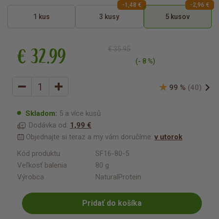
-1,48 €
-2,96 €
1 kus
3 kusy
5 kusov
€ 32.99
€ 35.95
(- 8 %)
99 %
(40)
Skladom:
5 a více kusů
Dodávka od:
1,99 €
Objednajte si teraz a my vám doručíme:
v utorok
Kód produktu
SF16-80-5
Veľkosť balenia
80 g
Výrobca
NaturalProtein
Pridať do košíka