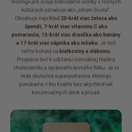
moringa pre svoje blahodarné účinky v rôznych
kultúrach označuje ako „strom života“.
Obsahuje napríklad
20-krát viac železa ako
špenát, 7-krát viac vitamínu C ako
pomaranče, 15-krát viac draslíka ako banány
a 17-krát viac vápnika ako mlieko
. Je tiež
veľmi bohatá na
bielkoviny a vlákninu
.
Prispieva tiež k udržaniu normálnej hladiny
cholesterolu a správneho krvného tlaku. Je to
teda skutočná superpotravina. Moringu
ponúkame v bio kvalite bez akýchkoľvek
konzervačných látok a prísad.