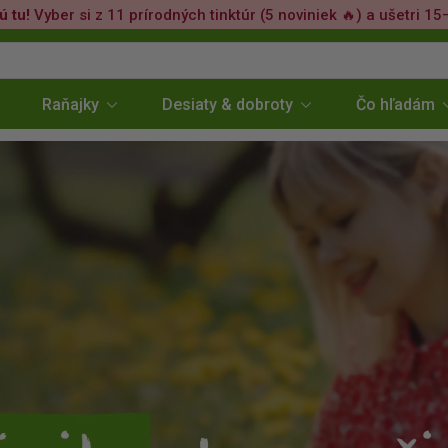
ú tu!
Vyber si z 11 prírodných tinktúr (5 noviniek 🔥) a ušetri 15
Raňajky
Desiaty & dobroty
Čo hľadám