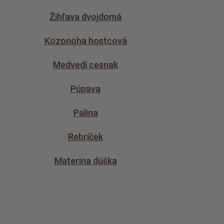
Žihľava dvojdomá
Kozonoha hostcová
Medvedí cesnak
Púpava
Palina
Rebríček
Materina dúška