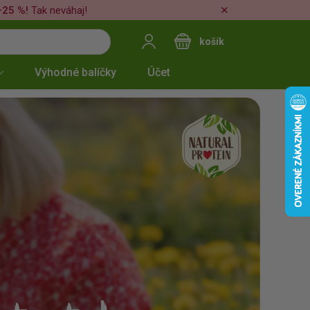
✕
–25 %!
Tak neváhaj!
košík
Výhodné balíčky
Účet