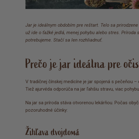
Jar je ideálnym obdobím pre reštart. Telo sa prirodzene
už ide o ťažké jedlá, menej pohybu alebo stres. Príroda
potrebujeme. Stačí sa len rozhliadnuť.
Prečo je jar ideálna pre oči
V tradičnej čínskej medicíne je jar spojená s pečeňou –
Tiež ajurvéda odporúča na jar ľahšiu stravu, viac pohybu
Na jar sa príroda stáva otvorenou lekárňou. Počas obyča
pozoruhodné účinky:
Žihľava dvojdomá