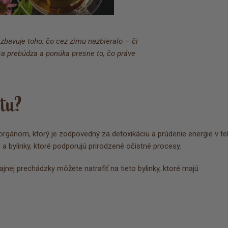
 zbavuje toho, čo cez zimu nazbieralo – či
 sa prebúdza a ponúka presne to, čo práve
stu?
 orgánom, ktorý je zodpovedný za detoxikáciu a prúdenie energie v tel
 a bylinky, ktoré podporujú prirodzené očistné procesy.
jnej prechádzky môžete natrafiť na tieto bylinky, ktoré majú