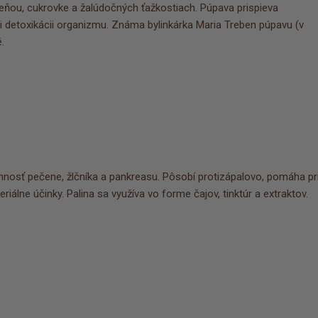
eňou, cukrovke a žalúdočných ťažkostiach. Púpava prispieva
etoxikácii organizmu. Známa bylinkárka Maria Treben púpavu (v
.
činnosť pečene, žlčníka a pankreasu. Pôsobí protizápalovo, pomáha pr
iálne účinky. Palina sa využíva vo forme čajov, tinktúr a extraktov.