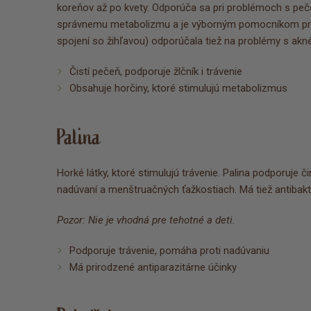
koreňov až po kvety. Odporúča sa pri problémoch s peč
správnemu metabolizmu a je výborným pomocníkom pri d
spojení so žihľavou) odporúčala tiež na problémy s akné
Čistí pečeň, podporuje žlčník i trávenie
Obsahuje horčiny, ktoré stimulujú metabolizmus
Palina
Horké látky, ktoré stimulujú trávenie. Palina podporuje 
nadúvaní a menštruačných ťažkostiach. Má tiež antibakter
Pozor: Nie je vhodná pre tehotné a deti.
Podporuje trávenie, pomáha proti nadúvaniu
Má prirodzené antiparazitárne účinky