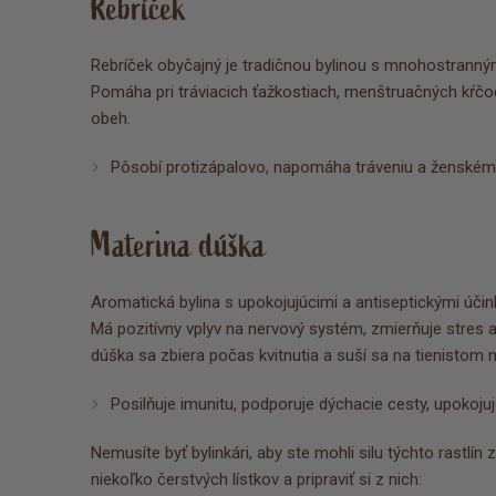
Rebríček
Rebríček obyčajný je tradičnou bylinou s mnohostranným
Pomáha pri tráviacich ťažkostiach, menštruačných kŕčoc
obeh.
Pôsobí protizápalovo, napomáha tráveniu a ženském
Materina dúška
Aromatická bylina s upokojujúcimi a antiseptickými účink
Má pozitívny vplyv na nervový systém, zmierňuje stres a
dúška sa zbiera počas kvitnutia a suší sa na tienistom 
Posilňuje imunitu, podporuje dýchacie cesty, upokoju
Nemusíte byť bylinkári, aby ste mohli silu týchto rastlín
niekoľko čerstvých lístkov a pripraviť si z nich: