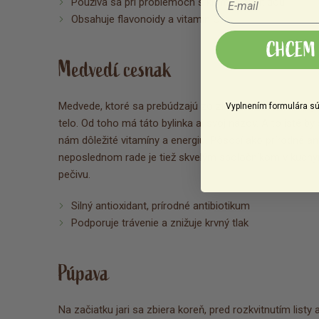
Používa sa pri problémoch s kĺbmi a artritídou
Obsahuje flavonoidy a vitamín C
CHCEM 
Medvedí cesnak
Medvede, ktoré sa prebúdzajú zo zimného spánku, vraj 
Vyplnením formulára sú
telo. Od toho má táto bylinka aj svoj názov. A to isté b
nám dôležité vitamíny a energiu. Pôsobí ako prírodné an
neposlednom rade je tiež skvelým spoločníkom v kuchyni.
pečivu.
Silný antioxidant, prírodné antibiotikum
Podporuje trávenie a znižuje krvný tlak
Púpava
Na začiatku jari sa zbiera koreň, pred rozkvitnutím listy