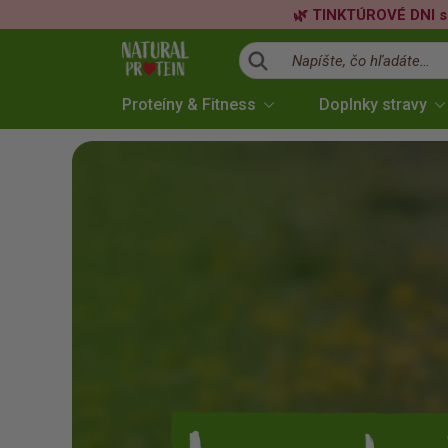
🌿 TINKTÚROVÉ DNI s
Napíšte, čo hľadáte…
Proteíny & Fitness
Doplnky stravy