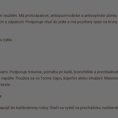
 využitím. Má protizápalové, antispazmodické a antiseptické účinky.
h a zápaloch. Podporuje chuť do jedla a má pozitívny vplyv na krvný
u cyklu
ami. Podporuje trávenie, pomáha pri kašli, bronchitíde a prechladnutí
 napätie. Používa sa vo forme čajov, kúpeľov alebo inhalácií. Materin
mieste.
je
 zapojiť do každodennej rutiny. Stačí sa vydať na prechádzku, nazbiera