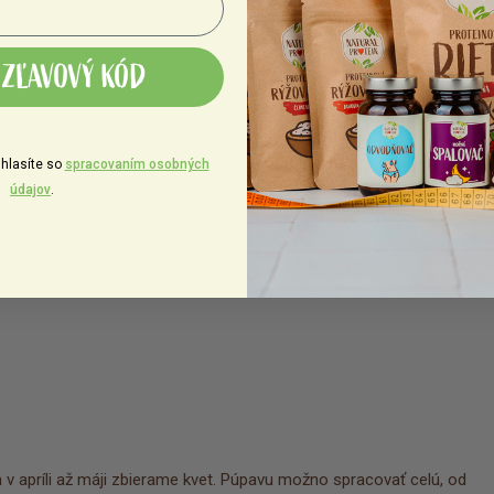
ZĽAVOVÝ KÓD
po prebudení siahnu práve po medveďom cesnaku, ktorý im prečistí
hlasíte so
spracovaním osobných
y sme mali urobiť aj my. Medvedí cesnak je totiž hotový zázrak. Dodá
údajov
.
tibiotikum, podporuje chuť do jedla a pomáha pri nespavosti. V
 Vykúzlite s ním lahôdky ako pestá, dipy, polievky alebo nátierky k
 a v apríli až máji zbierame kvet. Púpavu možno spracovať celú, od