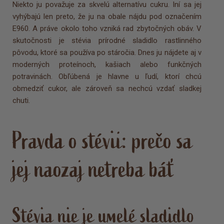
Niekto ju považuje za skvelú alternatívu cukru. Iní sa jej
vyhýbajú len preto, že ju na obale nájdu pod označením
E960. A práve okolo toho vzniká rad zbytočných obáv. V
skutočnosti je stévia prírodné sladidlo rastlinného
pôvodu, ktoré sa používa po stáročia. Dnes ju nájdete aj v
moderných proteínoch, kašiach alebo funkčných
potravinách. Obľúbená je hlavne u ľudí, ktorí chcú
obmedziť cukor, ale zároveň sa nechcú vzdať sladkej
chuti.
Pravda o stévii: prečo sa
jej naozaj netreba báť
Stévia nie je umelé sladidlo