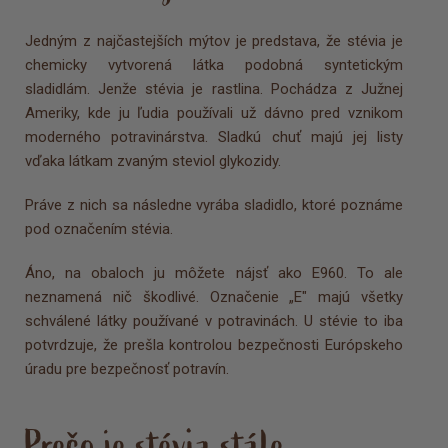
Jedným z najčastejších mýtov je predstava, že stévia je
chemicky vytvorená látka podobná syntetickým
sladidlám. Jenže stévia je rastlina. Pochádza z Južnej
Ameriky, kde ju ľudia používali už dávno pred vznikom
moderného potravinárstva. Sladkú chuť majú jej listy
vďaka látkam zvaným steviol glykozidy.
Práve z nich sa následne vyrába sladidlo, ktoré poznáme
pod označením stévia.
Áno, na obaloch ju môžete nájsť ako E960. To ale
neznamená nič škodlivé. Označenie „E" majú všetky
schválené látky používané v potravinách. U stévie to iba
potvrdzuje, že prešla kontrolou bezpečnosti Európskeho
úradu pre bezpečnosť potravín.
Prečo je stévia stále