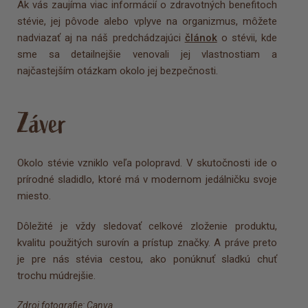
Ak vás zaujíma viac informácií o zdravotných benefitoch
stévie, jej pôvode alebo vplyve na organizmus, môžete
nadviazať aj na náš predchádzajúci
článok
o stévii, kde
sme sa detailnejšie venovali jej vlastnostiam a
najčastejším otázkam okolo jej bezpečnosti.
Záver
Okolo stévie vzniklo veľa polopravd. V skutočnosti ide o
prírodné sladidlo, ktoré má v modernom jedálničku svoje
miesto.
Dôležité je vždy sledovať celkové zloženie produktu,
kvalitu použitých surovín a prístup značky. A práve preto
je pre nás stévia cestou, ako ponúknuť sladkú chuť
trochu múdrejšie.
Zdroj fotografie: Canva