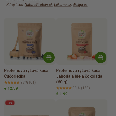
Zdroj textu:
NaturalProtein.sk
,
Lékarna.cz
,
dialiga.cz
Proteínová ryžová kaša
Proteínová ryžová kaša
Čučoriedka
Jahoda a biela čokoláda
(60 g)
97 %
(61)
€ 12.59
98 %
(158)
€ 1.99
-3%