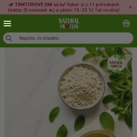
🌿 TINKTÚROVÉ DNI sú tu!
Vyber si z 11 prírodných
✕
tinktúr (5 noviniek 🔥) a ušetri 15–25 %!
Tak neváhaj!
Napíšte, čo hľadáte…