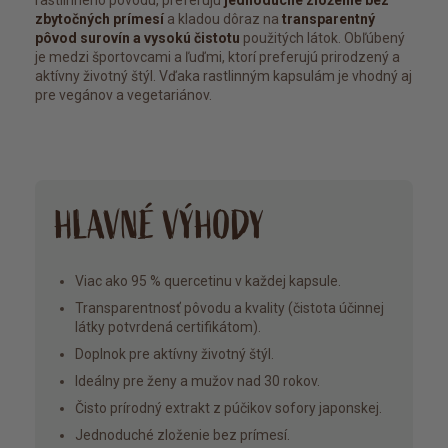
rastlinného pôvodu, preferujú
jednoduché zloženie bez
zbytočných prímesí
a kladou dôraz na
transparentný
pôvod surovín a vysokú čistotu
použitých látok. Obľúbený
je medzi športovcami a ľuďmi, ktorí preferujú prirodzený a
aktívny životný štýl. Vďaka rastlinným kapsulám je vhodný aj
pre vegánov a vegetariánov.
HLAVNÉ VÝHODY
Viac ako 95 % quercetinu v každej kapsule.
Transparentnosť pôvodu a kvality (čistota účinnej
látky potvrdená certifikátom).
Doplnok pre aktívny životný štýl.
Ideálny pre ženy a mužov nad 30 rokov.
Čisto prírodný extrakt z púčikov sofory japonskej.
Jednoduché zloženie bez prímesí.