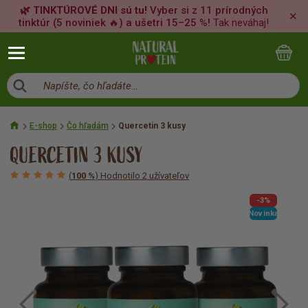
🌿 TINKTÚROVÉ DNI sú tu!
Vyber si z 11 prírodných
✕
tinktúr (5 noviniek 🔥) a ušetri 15–25 %!
Tak neváhaj!
Napíšte, čo hľadáte…
E-shop
Čo hľadám
Quercetin 3 kusy
QUERCETIN 3 KUSY
(
100 %
) Hodnotilo 2 užívateľov
-3%
Novinka