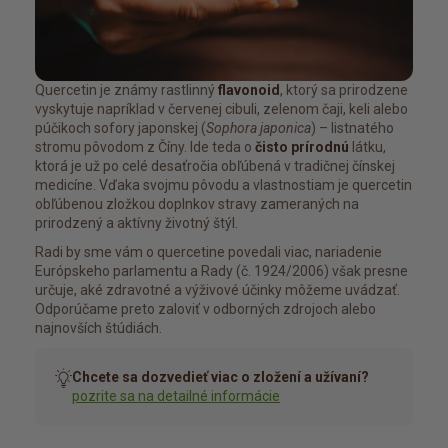
Quercetin je známy rastlinný
flavonoid
, ktorý sa prirodzene
vyskytuje napríklad v červenej cibuli, zelenom čaji, keli alebo
púčikoch sofory japonskej (
Sophora japonica
) – listnatého
stromu pôvodom z Číny. Ide teda o
čisto prírodnú
látku,
ktorá je už po celé desaťročia obľúbená v tradičnej čínskej
medicíne. Vďaka svojmu pôvodu a vlastnostiam je quercetin
obľúbenou zložkou doplnkov stravy zameraných na
prirodzený a aktívny životný štýl.
Radi by sme vám o quercetine povedali viac, nariadenie
Európskeho parlamentu a Rady (č. 1924/2006) však presne
určuje, aké zdravotné a výživové účinky môžeme uvádzať.
Odporúčame preto zaloviť v odborných zdrojoch alebo
najnovších štúdiách.
Chcete sa dozvedieť viac o zložení a užívaní?
pozrite sa na detailné informácie