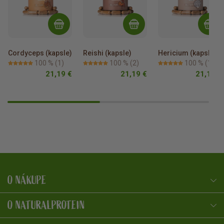
Cordyceps (kapsle)
Reishi (kapsle)
Hericium (kapsle)
100 %
(1)
100 %
(2)
100 %
(1)
21,19 €
21,19 €
21,19 €
O NÁKUPE
NaturalProtein Poradca
Online · Som tu pre vás
O NATURALPROTEIN