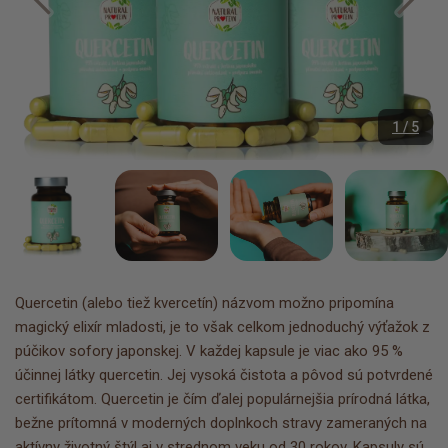
1 / 5
Quercetin (alebo tiež kvercetín) názvom možno pripomína
magický elixír mladosti, je to však celkom jednoduchý výťažok z
púčikov sofory japonskej. V každej kapsule je viac ako 95 %
účinnej látky quercetin. Jej vysoká čistota a pôvod sú potvrdené
certifikátom. Quercetin je čím ďalej populárnejšia prírodná látka,
bežne prítomná v moderných doplnkoch stravy zameraných na
aktívny životný štýl aj v strednom veku od 30 rokov. Kapsuly sú