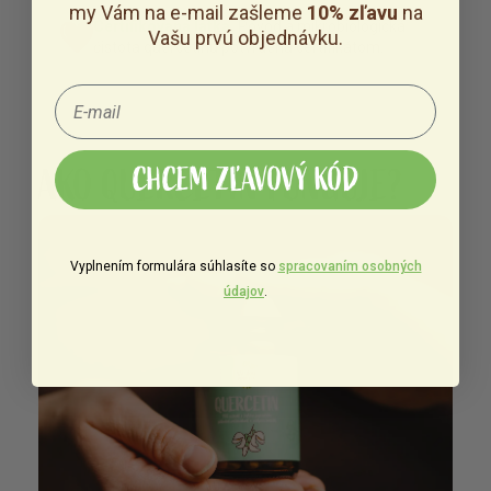
my Vám na e-mail zašleme
10% zľavu
na
Certifikovaná látka.
Pôvod a mikrobiologická
Vašu prvú objednávku.
čistota quercetinu potvrdená certifikátom.
AKO QUERCETIN FUNGUJE?
CHCEM ZĽAVOVÝ KÓD
Vyplnením formulára súhlasíte so
spracovaním osobných
údajov
.