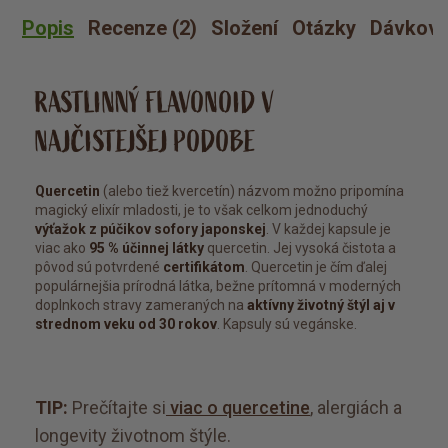
Popis
Recenze (2)
Složení
Otázky
Dávkova
RASTLINNÝ FLAVONOID V
NAJČISTEJŠEJ PODOBE
Quercetin
(alebo tiež kvercetín) názvom možno pripomína
magický elixír mladosti, je to však celkom jednoduchý
výťažok z púčikov sofory japonskej
. V každej kapsule je
viac ako
95 % účinnej látky
quercetin. Jej vysoká čistota a
pôvod sú potvrdené
certifikátom
. Quercetin je čím ďalej
populárnejšia prírodná látka, bežne prítomná v moderných
doplnkoch stravy zameraných na
aktívny životný štýl aj v
strednom veku od 30 rokov
. Kapsuly sú vegánske.
TIP:
Prečítajte si
viac o quercetine
, alergiách a
longevity životnom štýle.