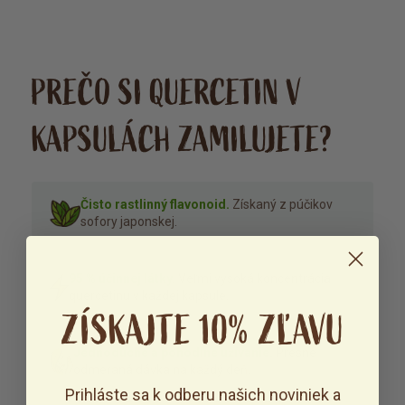
PREČO SI QUERCETIN V
KAPSULÁCH ZAMILUJETE?
Čisto rastlinný flavonoid.
Získaný z púčikov
sofory japonskej.
95 % účinnej látky.
Veľmi vysoká koncentrácia
quercetinu v každej kapsule.
ZÍSKAJTE 10% ZĽAVU
Jednoduché a pohodlné užívanie.
Presne
odmeraná dávka na každý deň.
Prihláste sa k odberu našich noviniek a