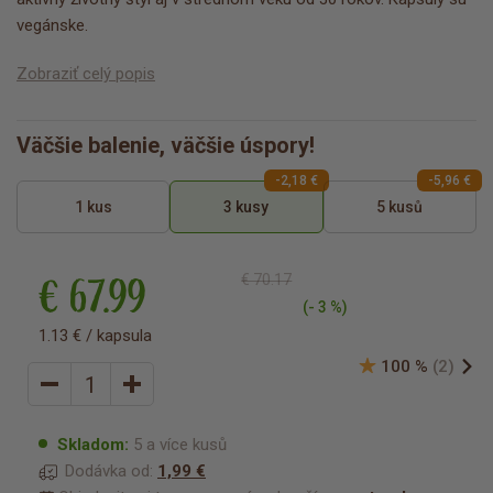
vegánske.
Zobraziť celý popis
Väčšie balenie, väčšie úspory!
-2,18 €
-5,96 €
1 kus
3 kusy
5 kusů
€ 67.99
€ 70.17
(- 3 %)
1.13 € / kapsula
100 %
(2)
Skladom:
5 a více kusů
Dodávka od:
1,99 €