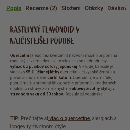
Popis
Recenze (2)
Složení
Otázky
Dávkova
RASTLINNÝ FLAVONOID V
NAJČISTEJŠEJ PODOBE
Quercetin
(alebo tiež kvercetín) názvom možno pripomína
magický elixír mladosti, je to však celkom jednoduchý
výťažok z púčikov sofory japonskej
. V každej kapsule je
viac ako
95 % účinnej látky
quercetin. Jej vysoká čistota a
pôvod sú potvrdené
certifikátom
. Quercetin je čím ďalej
populárnejšia prírodná látka, bežne prítomná v moderných
doplnkoch stravy zameraných na
aktívny životný štýl aj v
strednom veku od 30 rokov
. Kapsuly sú vegánske.
TIP:
Prečítajte si
viac o quercetine
, alergiách a
longevity životnom štýle.