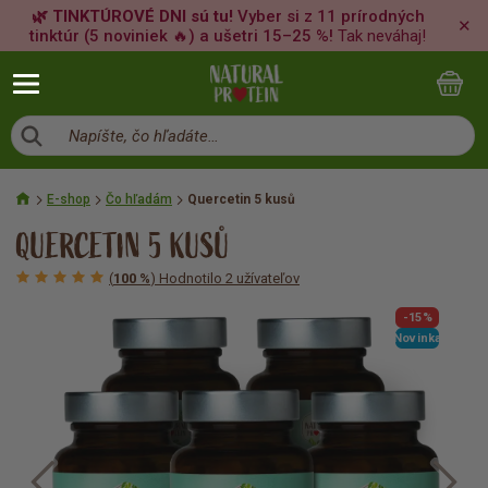
🌿 TINKTÚROVÉ DNI sú tu!
Vyber si z 11 prírodných
✕
tinktúr (5 noviniek 🔥) a ušetri 15–25 %!
Tak neváhaj!
Napíšte, čo hľadáte…
E-shop
Čo hľadám
Quercetin 5 kusů
QUERCETIN 5 KUSŮ
(
100 %
) Hodnotilo 2 užívateľov
-15%
Novinka