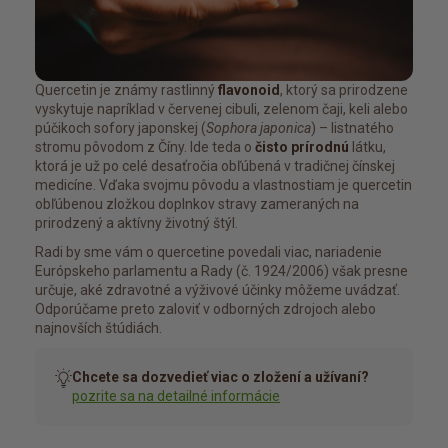
Quercetin je známy rastlinný
flavonoid
, ktorý sa prirodzene
vyskytuje napríklad v červenej cibuli, zelenom čaji, keli alebo
púčikoch sofory japonskej (
Sophora japonica
) – listnatého
stromu pôvodom z Číny. Ide teda o
čisto prírodnú
látku,
ktorá je už po celé desaťročia obľúbená v tradičnej čínskej
medicíne. Vďaka svojmu pôvodu a vlastnostiam je quercetin
obľúbenou zložkou doplnkov stravy zameraných na
prirodzený a aktívny životný štýl.
Radi by sme vám o quercetine povedali viac, nariadenie
Európskeho parlamentu a Rady (č. 1924/2006) však presne
určuje, aké zdravotné a výživové účinky môžeme uvádzať.
Odporúčame preto zaloviť v odborných zdrojoch alebo
najnovších štúdiách.
Chcete sa dozvedieť viac o zložení a užívaní?
pozrite sa na detailné informácie