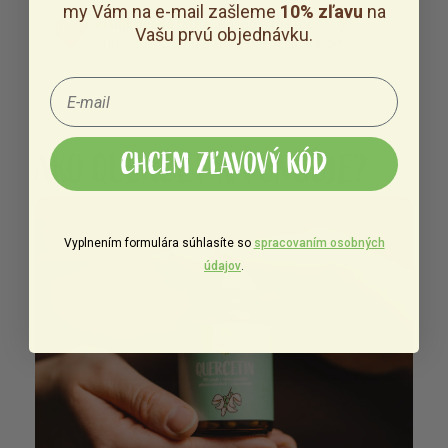
my Vám na e-mail zašleme
10% zľavu
na
Certifikovaná látka.
Pôvod a mikrobiologická
Vašu prvú objednávku.
čistota quercetinu potvrdená certifikátom.
AKO QUERCETIN FUNGUJE?
CHCEM ZĽAVOVÝ KÓD
Vyplnením formulára súhlasíte so
spracovaním osobných
údajov
.