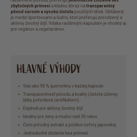
rastlinného pôvodu, preferujú
jednoduché zloženie bez
zbytočných prímesí
a kladou dôraz na
transparentný
pôvod surovín a vysokú čistotu
použitých látok. Obľúbený
je medzi športovcami a ľuďmi, ktorí preferujú prirodzený a
aktívny životný štýl. Vďaka rastlinným kapsulám je vhodný aj
pre vegánov a vegetariánov.
HLAVNÉ VÝHODY
Viac ako 95 % quercetinu v každej kapsule.
Transparentnosť pôvodu a kvality (čistota účinnej
látky potvrdená certifikátom).
Doplnok pre aktívny životný štýl.
Ideálny pre ženy a mužov nad 30 rokov.
Čisto prírodný extrakt z púčikov sofory japonskej.
Jednoduché zloženie bez prímesí.