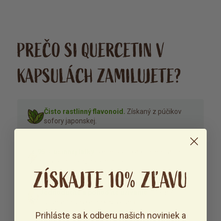
PREČO SI QUERCETIN V
KAPSULÁCH ZAMILUJETE?
Čisto rastlinný flavonoid.
Získaný z púčikov
sofory japonskej.
95 % účinnej látky.
Veľmi vysoká koncentrácia
quercetinu v každej kapsule.
ZÍSKAJTE 10% ZĽAVU
Jednoduché a pohodlné užívanie.
Presne
odmeraná dávka na každý deň.
Prihláste sa k odberu našich noviniek a