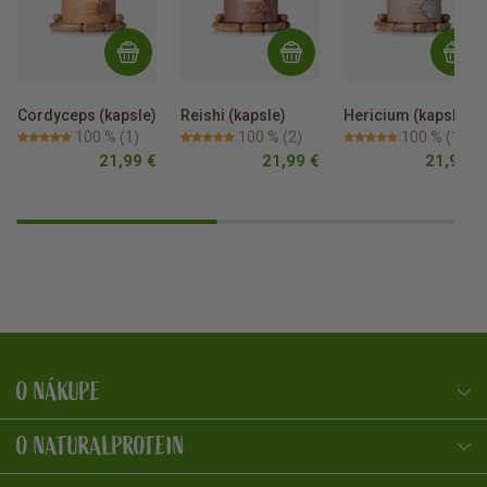
Cordyceps (kapsle)
Reishi (kapsle)
Hericium (kapsle)
100 %
(1)
100 %
(2)
100 %
(1)
21,99 €
21,99 €
21,99 €
O NÁKUPE
NaturalProtein Poradca
Online · Som tu pre vás
O NATURALPROTEIN