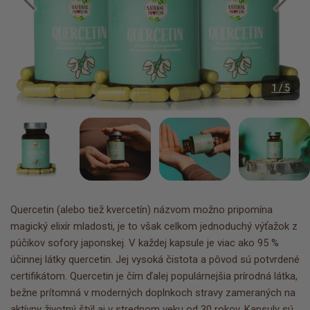
1 / 5
Quercetin (alebo tiež kvercetín) názvom možno pripomína
magický elixír mladosti, je to však celkom jednoduchý výťažok z
púčikov sofory japonskej. V každej kapsule je viac ako 95 %
účinnej látky quercetin. Jej vysoká čistota a pôvod sú potvrdené
certifikátom. Quercetin je čím ďalej populárnejšia prírodná látka,
bežne prítomná v moderných doplnkoch stravy zameraných na
aktívny životný štýl aj v strednom veku od 30 rokov. Kapsuly sú