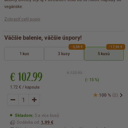
vegánske.
Zobraziť celý popis
Väčšie balenie, väčšie úspory!
-3,58 €
-17,96 €
1 kus
3 kusy
5 kusů
€ 102.99
€ 120.95
(- 15 %)
1.72 € / kapsula
100 %
(2)
Skladom:
5 a více kusů
Dodávka od:
1,99 €